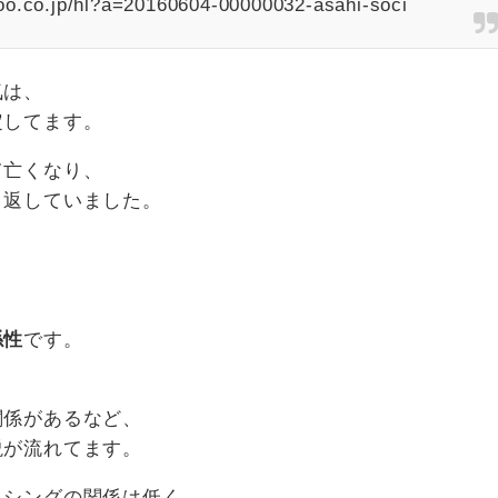
o.co.jp/hl?a=20160604-00000032-asahi-soci
気は、
定してます。
て亡くなり、
り返していました。
係性
です。
、
関係があるなど、
説が流れてます。
クシングの関係は低く、