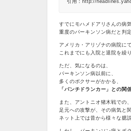
引用：http://headlines.yaho
すでにモハメドアリさんの病
重度のパーキンソン病だと判
アメリカ・アリゾナの病院に
これまでにも入院と退院を繰
ただ、気になるのは、
パーキンソン病以前に、
多くのボクサーがかかる、
「パンチドランカー」との関
また、アントニオ猪木戦での
足元への攻撃が、その病気と
ネット上では昔から様々な臆
しかし、パーキンソン病とボ