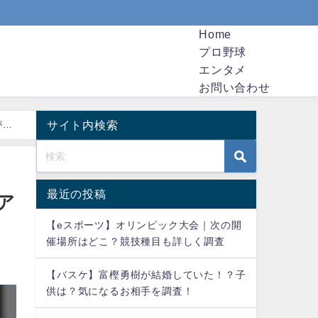
Home
プロ野球
エンタメ
お問い合わせ
サイト内検索
が強
最近の投稿
ア
【eスポーツ】オリンピック大会｜次の開
催場所はどこ？競技種目も詳しく調査
【バスケ】富樫勇樹が結婚していた！？子
供は？気になるお相手を調査！