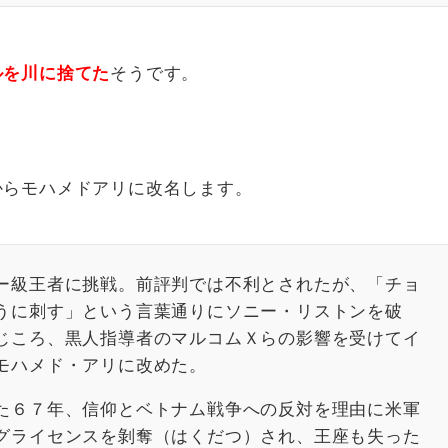
ルを川に捨てた
そうです。
、
。
からモハメドアリに改名します。
）
ー級王者に挑戦。前評判では不利とされたが、「チョ
うに刺す」という言葉通りにソニー・リストンを破
じころ、黒人指導者のマルコムＸらの影響を受けてイ
モハメド・アリに改めた。
た６７年、信仰とベトナム戦争への反対を理由に米軍
グライセンスを剝奪（はくだつ）され、王座も失った