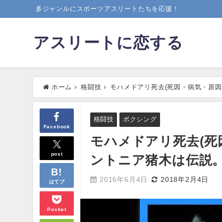
多ジャンルにスポーツアスリートたちを応援！
アスリートに恋する
ホーム
格闘技
モハメドアリ死去(死因・病気・原
い？
格闘技
ボクシング
Facebook
モハメドアリ死去(死
post
ントニア猪木は伝説
2016年6月4日
2018年2月4日
はてブ
Pocket