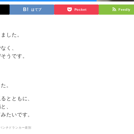
はてブ
Pocket
Feedly
、
りました。
でなく、
びそうです。
した。
返るとともに、
病と、
てみたいです。