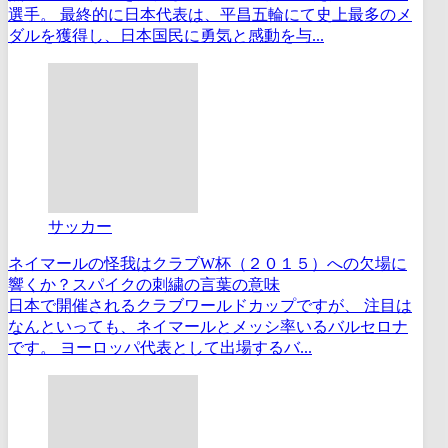
選手。 最終的に日本代表は、平昌五輪にて史上最多のメ
ダルを獲得し、日本国民に勇気と感動を与...
サッカー
ネイマールの怪我はクラブW杯（２０１５）への欠場に
響くか？スパイクの刺繍の言葉の意味
日本で開催されるクラブワールドカップですが、 注目は
なんといっても、ネイマールとメッシ率いるバルセロナ
です。 ヨーロッパ代表として出場するバ...