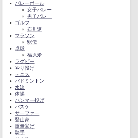
バレーボール
女子バレー
男子バレー
ゴルフ
石川遼
マラソン
駅伝
卓球
福原愛
ラグビー
やり投げ
テニス
バドミントン
水泳
体操
ハンマー投げ
バスケ
サーファー
登山家
重量挙げ
騎手