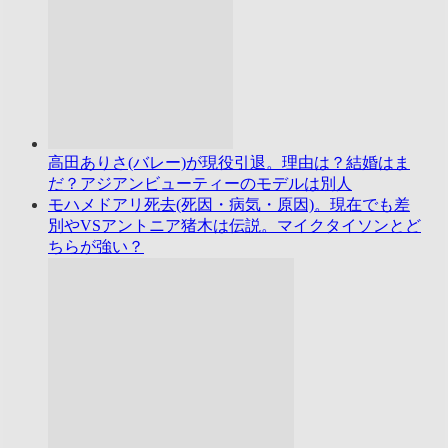
高田ありさ(バレー)が現役引退。理由は？結婚はま
だ？アジアンビューティーのモデルは別人
モハメドアリ死去(死因・病気・原因)。現在でも差
別やVSアントニア猪木は伝説。マイクタイソンとど
ちらが強い？