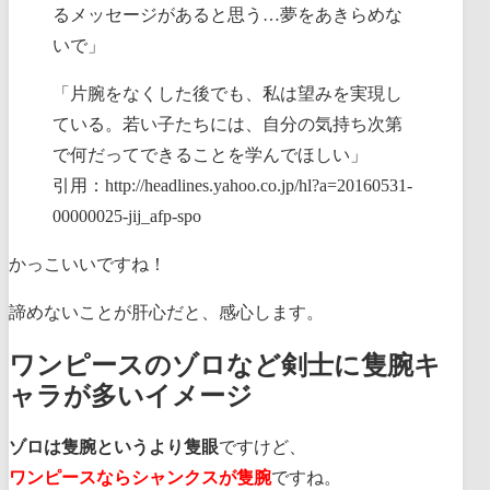
るメッセージがあると思う…夢をあきらめな
いで」
「片腕をなくした後でも、私は望みを実現し
ている。若い子たちには、自分の気持ち次第
で何だってできることを学んでほしい」
引用：http://headlines.yahoo.co.jp/hl?a=20160531-
00000025-jij_afp-spo
かっこいいですね！
諦めないことが肝心だと、感心します。
ワンピースのゾロなど剣士に隻腕キ
ャラが多いイメージ
ゾロは隻腕というより隻眼
ですけど、
ワンピースならシャンクスが隻腕
ですね。