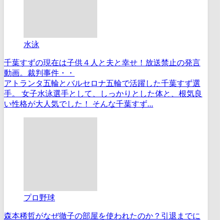
水泳
千葉すずの現在は子供４人と夫と幸せ！放送禁止の発言
動画。裁判事件・・
アトランタ五輪とバルセロナ五輪で活躍した千葉すず選
手。 女子水泳選手として、しっかりとした体と、根気良
い性格が大人気でした！ そんな千葉すず...
プロ野球
森本稀哲がなぜ徹子の部屋を使われたのか？引退までに