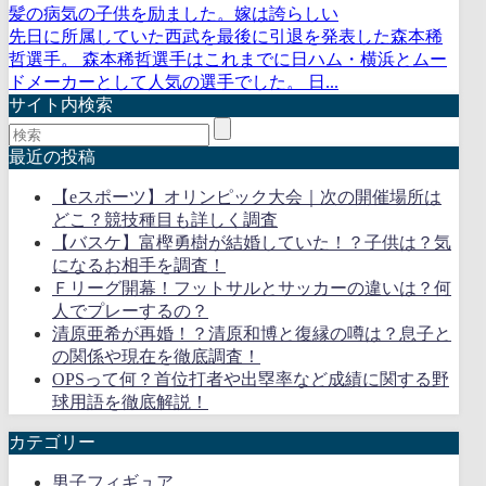
髪の病気の子供を励ました。嫁は誇らしい
先日に所属していた西武を最後に引退を発表した森本稀
哲選手。 森本稀哲選手はこれまでに日ハム・横浜とムー
ドメーカーとして人気の選手でした。 日...
サイト内検索
最近の投稿
【eスポーツ】オリンピック大会｜次の開催場所は
どこ？競技種目も詳しく調査
【バスケ】富樫勇樹が結婚していた！？子供は？気
になるお相手を調査！
Ｆリーグ開幕！フットサルとサッカーの違いは？何
人でプレーするの？
清原亜希が再婚！？清原和博と復縁の噂は？息子と
の関係や現在を徹底調査！
OPSって何？首位打者や出塁率など成績に関する野
球用語を徹底解説！
カテゴリー
男子フィギュア