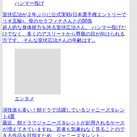
ハンマー投げ
室伏広治が２年ぶりに公式実戦(日本選手権エントリーで
リオ五輪)。母のセラフィナさんとの関係
超人的な身体能力を誇る室伏広治さん。 ハンマー投げだ
けでなく、多くのアスリートから尊敬の目が向けられる
方です。 そんな室伏広治さんの年齢はす...
エンタメ
演技派も多い！朝ドラで活躍しているジャニーズタレン
ト4選
最近、朝ドラでジャニーズタレントが起用されるケース
が増えてきていますね。若者も気兼ねなく見ることので
きる作品を目指すため、ジャニーズタレント...