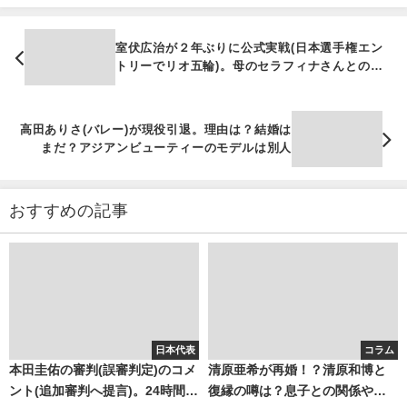
室伏広治が２年ぶりに公式実戦(日本選手権エン
トリーでリオ五輪)。母のセラフィナさんとの関
係
高田ありさ(バレー)が現役引退。理由は？結婚は
まだ？アジアンビューティーのモデルは別人
おすすめの記事
日本代表
コラム
本田圭佑の審判(誤審判定)のコメ
清原亜希が再婚！？清原和博と
ント(追加審判へ提言)。24時間テ
復縁の噂は？息子との関係や現