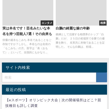
エンタメ
相撲
実は本名です！芸名みたいな本
白鵬の綺麗な嫁の年齢
名を持つ芸能人7選！その由来も
横綱として活躍する相撲界のトップ「白
鵬」だが、 ２５日の初場所で全勝での優
俳優の速水もこみち 本名であることをご
勝を飾り、 名実共に本物であることを証
存知ですか？しかし、本名なのは名前の
明した。 そんな白鵬は、初場...
「もこみち」の方。苗字は「表（おも
て）」といって、全国的にもかなり...
サイト内検索
最近の投稿
【eスポーツ】オリンピック大会｜次の開催場所はどこ？競
技種目も詳しく調査