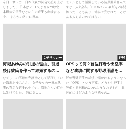
レビの名言(言葉)と動画
在を徹底調査！
今日、サッカー日本代表の試合で盛り上が
モデルとして活躍している清原亜希さんで
りました、 日本は２−１でまさかの敗北。
すが、人気雑誌「STORY」の表紙を2年間
本田圭佑選手などの主力選手も出場する
飾ったこともあり、雑誌で見かけたことが
中、 まさかの敗北に日本...
ある人も多いのではない...
女子サッカー
野球
海堀あゆみの引退の理由。引退
OPSって何？首位打者や出塁率
後は彼氏を作って結婚するの
など成績に関する野球用語を徹
か？副業ってをしてるのか？姉
底解説！
なでしこの不動の守護神として活躍してい
近年野球選手の成績で囁かれるようになっ
た海堀あゆみさん。 女子サッカー日本代
た「OPS」という言葉。どうやら野手を
のような存在
表の有名な選手の中でも、海堀さんの存在
評価する指標の1つのようなのですが、具
は別格でした。 特に３１１...
体的にはどのような指標なの...