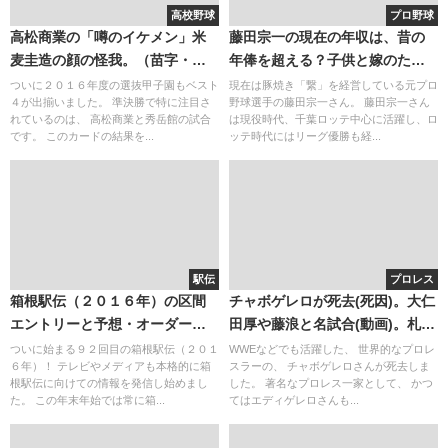
高校野球
プロ野球
高松商業の「噂のイケメン」米
藤田宗一の現在の年収は、昔の
麦圭造の顔の怪我。（苗字・名
年俸を超える？子供と嫁のため
字の読み）秀岳館のサイン盗み
にお店をオープン！
ついに２０１６年度の選抜甲子園もベスト
現在は豚焼き「繋」を経営している元プロ
４が出揃いました。 準決勝で特に注目さ
野球選手の藤田宗一さん。 藤田宗一さん
と鍛治舎巧監督。
れているのは、 高松商業と秀岳館の試合
は現役時代、千葉ロッテ中心に活躍し、ロ
です。 このカードの結果を...
ッテ時代にはリーグ優勝も経...
駅伝
プロレス
箱根駅伝（２０１６年）の区間
チャボゲレロが死去(死因)。大仁
エントリーと予想・オーダー。
田厚や藤浪と名試合(動画)。札幌
出場校やコース日程など！
のカレーとの関係
ついに始まる９２回目の箱根駅伝（２０１
WWEなどでも活躍した、 世界的なプロレ
６年）！ テレビやメディアも本格的に箱
スラーの、 チャボゲレロさんが死去しま
根駅伝に向けての情報を発信し始めまし
した。 著名なプロレス一家として、 かつ
た。 この年末年始では常に箱...
てはエディゲレロさんも...