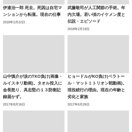
伊達治一郎 死去。死因は自宅マ
武藤敬司が人工関節の手術。年
ンションから転落。現在の仕事
内欠場。若い頃のイケメン度と
伝説・エピソード
2018年2月22日
2018年2月19日
山中慎介が涙のTKO負け(画像・
ヒョードルがKO負け(ベラトー
ルイスネリ動画)。タオル投入に
ル・マットミトリオン戦動画)。
会長怒り、具志堅の１３防衛記
現役続行の理由。現在の年齢と
録届かず。
劣化と家族
2017年8月16日
2017年6月26日