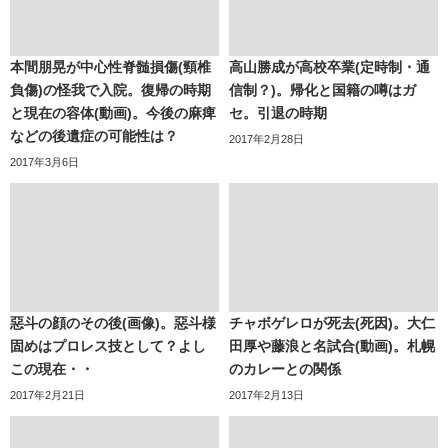
本間朋晃が中心性脊髄損傷(頸椎
高山勝成が高校卒業(定時制・通
負傷)の怪我で入院。復帰の時期
信制？)。帰化と国籍の噂はガ
と現在の容体(動画)。今後の麻痺
セ。引退の時期
などの後遺症の可能性は？
2017年2月28日
2017年3月6日
惡斗の顔のその後(画像)。惡斗様
チャボゲレロが死去(死因)。大仁
固めはプロレス技として？よし
田厚や藤浪と名試合(動画)。札幌
この現在・・
のカレーとの関係
2017年2月21日
2017年2月13日