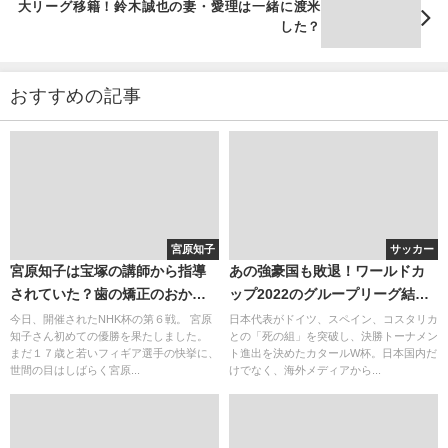
大リーグ移籍！鈴木誠也の妻・愛理は一緒に渡米
した？
おすすめの記事
宮原知子
サッカー
宮原知子は宝塚の講師から指導
あの強豪国も敗退！ワールドカ
されていた？歯の矯正のおかげ
ップ2022のグループリーグ結果
で可愛いくなってる！すでに2ch
まとめ
今日、開催されたNHK杯の第６戦。 宮原
日本代表がドイツ、スペイン、コスタリカ
知子さん初めての優勝を果たしました。
との「死の組」を突破し、決勝トーナメン
などでファンが多い
まだ１７歳と若いフィギア選手の快挙に、
ト進出を決めたカタールW杯。日本国内だ
世間の目はしばらく宮原...
けでなく、海外メディアから...