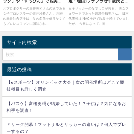
ック」や「すっぴん」でも美
退・理由)ブラブラせず彼氏と結
人？腹筋と失神に見るプロ意識
婚？アメブロ(ブログ)が面白い！
元プロボクサーの赤井英和さんの娘である
女子サッカーのなでしこが誇る、 美女フ
女子プロレスラーの赤井沙希さん。 現在
ォワードであった川澄奈穂美さん。 日本
の赤井沙希選手は、父の名前を借りなくて
代表後はINAC神戸で現役を続けていまし
もプロレスファンに認知され...
たが、 今日になって、同...
サイト内検索
最近の投稿
【eスポーツ】オリンピック大会｜次の開催場所はどこ？競
技種目も詳しく調査
【バスケ】富樫勇樹が結婚していた！？子供は？気になるお
相手を調査！
Ｆリーグ開幕！フットサルとサッカーの違いは？何人でプレ
ーするの？