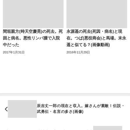
間垣親方(時天空慶晃)の死去。死
永源遥の死去(死因・病名)と現
因と病名。悪性リンパ腫で入院
在。つば(悪役商会)と馬場。末永
中だった
遥と似てる？(画像動画)
2017年1月31日
2016年11月29日
辰吉丈一郎の現在と収入。嫁さんが素敵！伝説・
武勇伝・名言の多さ(画像)