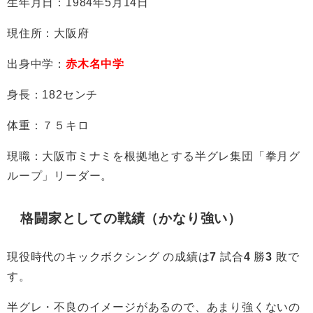
生年月日：1984年5月14日
現住所：大阪府
出身中学：
赤木名中学
身長：182センチ
体重：７５キロ
現職：大阪市ミナミ
を根拠地とする
半グレ
集団「拳月グ
ループ」リーダー。
格闘家としての戦績（かなり強い）
現役時代のキックボクシング の成績は
7
試合
4
勝
3
敗で
す。
半グレ・不良のイメージがあるので、あまり強くないの