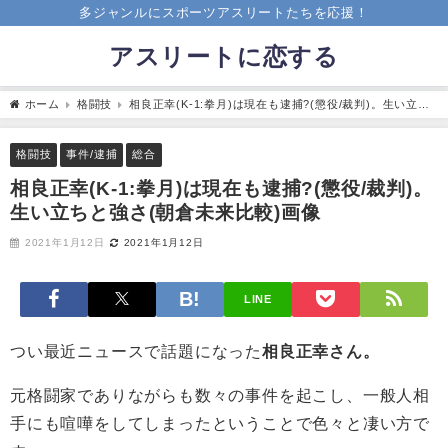
多ジャンルにスポーツアスリートたちを応援！
アスリートに恋する
ホーム
格闘技
相良正幸(K-1:拳月)は現在も逮捕?(懲役/裁判)。生い立ち
と強さ(朝倉未来比較)画像
格闘技
事件/逮捕
総合
相良正幸(K-1:拳月)は現在も逮捕?(懲役/裁判)。
生い立ちと強さ(朝倉未来比較)画像
2021年1月12日
2021年1月12日
LINE
つい最近ニュースで話題になった
相良正幸さん。
元格闘家でありながらも数々の事件を起こし、一般人相
手にも喧嘩をしてしまったということで色々と凄い方で