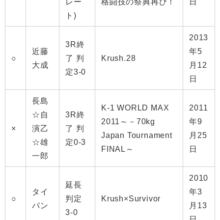
レー
格闘技の祭典再び！
日
ト)
2013
3R終
近藤
年5
○
了 判
Krush.28
大成
月12
定3-0
日
長島
K-1 WORLD MAX
2011
☆自
3R終
2011～－70kg
年9
×
演乙
了 判
Japan Tournament
月25
☆雄
定0-3
FINAL～
日
一郎
2010
延長
タイ
年3
○
判定
Krush×Survivor
バン
月13
3-0
日