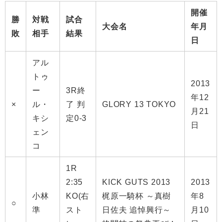
開催
勝
対戦
試合
大会名
年月
敗
相手
結果
日
アル
トゥ
2013
ー
3R終
年12
×
ル・
了 判
GLORY 13 TOKYO
月21
キシ
定0-3
日
ェン
コ
1R
2:35
KICK GUTS 2013
2013
小林
KO(右
梶原一騎杯 ～真樹
年8
○
準
スト
日佐夫 追悼興行～
月10