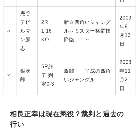
庵谷
2009
デビ
2R
新☆四角いジャング
年9
○
ルマ
1:16
ル～ミスター格闘技
月13
ン鷹
KO
降臨！！～
日
志
2008
5R終
銀次
激闘！ 平成の四角
年11
×
了 判
郎
いジャングル
月2
定0-3
日
相良正幸は現在懲役？裁判と過去の
行い