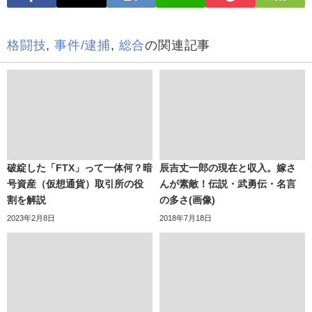
格闘技
,
事件/逮捕
,
総合
の関連記事
破綻した「FTX」って一体何？暗
辰吉丈一郎の現在と収入。嫁さ
号資産（仮想通貨）取引所の役
んが素敵！伝説・武勇伝・名言
割を解説
の多さ(画像)
2023年2月8日
2018年7月18日