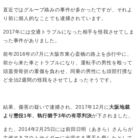
直近ではグループ絡みの事件が多かったですが、それよ
り前に個人的なことでも逮捕されています。
2017年には交通トラブルになった相手を怪我させてしま
った事件がありました。
前年2016年の7月に大阪市東心斎橋の路上を歩行中に、
前から来た車とトラブルになり、運転手の男性を殴って
頭蓋骨
骨折の重傷を負わせ、同乗の男性にも頭部打撲な
ど全治2週間の怪我をさせてしまったそうです。
結果、傷害
の疑いで逮捕され、
2017年12月に
大阪地裁
より懲役1年、執行猶予
3年の有罪判決
が下されました。
また、2014年2月25日には
前田日明（あきら）さんらが
主催するアウトサイダーに出場する選手を脅したとして