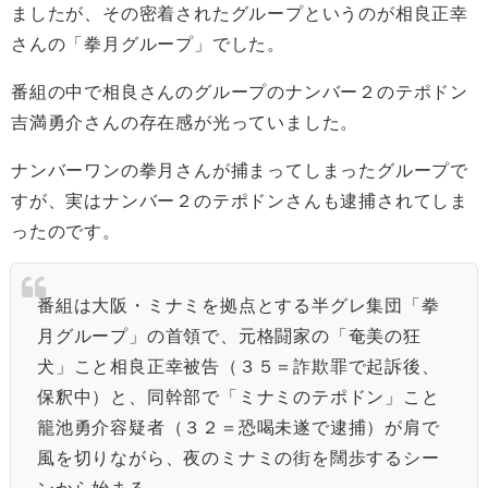
ましたが、その密着されたグループというのが相良正幸
さんの「拳月グループ」でした。
番組の中で
相良さんのグループのナンバー２のテポドン
吉満勇介さんの存在感が光っていました。
ナンバーワンの拳月さんが捕まってしまったグループで
すが、実はナンバー２のテポドンさんも逮捕されてしま
ったのです。
番組は大阪・ミナミを拠点とする半グレ集団「拳
月グループ」の首領で、
元格闘家の「奄美の狂
犬」こと相良正幸被告（３５＝詐欺罪で起訴後、
保釈中）と、
同幹部で「ミナミのテポドン」こと
籠池勇介容疑者（３２＝恐喝未遂で逮捕）が肩で
風を切りながら、
夜のミナミの街を闊歩するシー