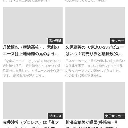
し、日本国民に勇気と感動を与...
の涙を流してました。 かね...
高校野球
サッカー
丹波慎也（横浜高校）。悲劇の
久保建英のFC東京U-23デビュー
エースは上地雄輔の兄のような
はいつ？前売り券と動員数(久保
存在。渡辺監督は写真を大切
狂騒曲)。身長と動画(バルセロ
「悲劇のエース」として語り継がれるいる
日本サッカー史上最高の逸材の呼び声高い
丹波慎也選手。 丹波慎也さんはかつて横
久保建英選手。 u-15の頃からずっと世界
に・・・。
ナ)。出身中学高校は？
浜高校に在籍した、４番エースの中心選手
のサッカーファンの驚かしてきました。
です。 高校野球が好きな方...
今の日本代表の状態を見...
プロレス
女子サッカー
赤井沙希（プロレス）は「鼻フ
川澄奈穂美が退団(移籍先・引