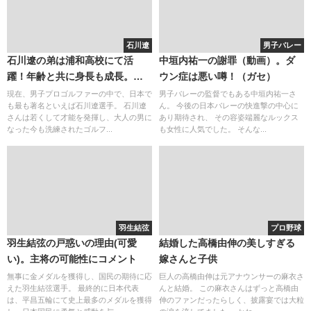
石川遼
男子バレー
石川遼の弟は浦和高校にて活
中垣内祐一の謝罪（動画）。ダ
躍！年齢と共に身長も成長。キ
ウン症は悪い噂！（ガセ）
ャディーとしても活躍
現在、男子プロゴルファーの中で、日本で
男子バレーの監督でもある中垣内祐一さ
も最も著名といえば石川遼選手。 石川遼
ん。 今後の日本バレーの快進撃の中心に
さんは若くして才能を発揮し、大人の男に
あり期待され、 その容姿端麗なルックス
なった今も洗練されたゴルフ...
も女性に人気でした。 そんな...
羽生結弦
プロ野球
羽生結弦の戸惑いの理由(可愛
結婚した高橋由伸の美しすぎる
い)。主将の可能性にコメント
嫁さんと子供
無事に金メダルを獲得し、国民の期待に応
巨人の高橋由伸は元アナウンサーの麻衣さ
えた羽生結弦選手。 最終的に日本代表
んと結婚。 この麻衣さんはずっと高橋由
は、平昌五輪にて史上最多のメダルを獲得
伸のファンだったらしく、披露宴では大粒