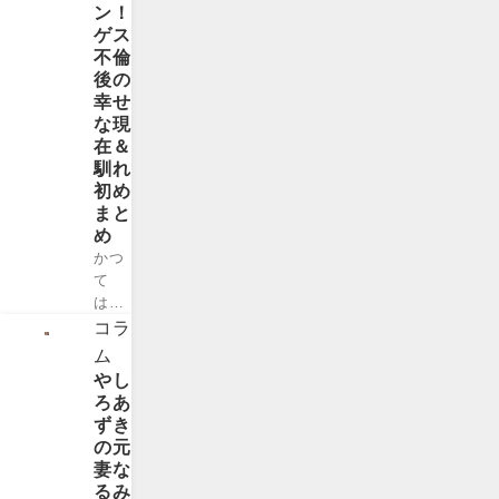
ト・
した
ン！
ン選
..
ゆり
ね！
ゲス
手と
やん
シバ
不倫
して
レト
タリ
後の
一度
リィ
コさ
幸せ
は見
バァ
んが
な現
たこ
さ
5人
在＆
とが
ん。
目の
馴れ
ある
女性
妻で
初め
人も
ピン
あ
まと
多い
芸人
る、
め
ので
とし
ニコ
はな
かつ
て、
ラス
いで
て
いく
ケイ
しょ
は、
つも
ジさ
う
好感
コラ
の賞
ん。
か。
度抜
ム
レー
歴代
そん
群タ
やし
スで
のニ
な富
レン
ろあ
優勝
コラ
樫勇
トと
ずき
を飾
スケ
樹選
して
の元
って
イジ
手で
右に
妻な
きた
...
す
出る
るみ
実力