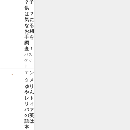
？子
しょ
ケイ
辛す
供
う
ジさ
ぎる
は？
か。
ん。
その
気に
そん
ハリ
理由
なる
な清
ウッ
を調
お相
原亜
ドの
査し
手を
希さ
大ス
てみ
調
んは
ター
まし
査！
一度
が日
ょ
バス
離婚
本人
う。
ケッ
をし
女性
きゅ
トボ
てお
と結
っぽ
ール
り、
エン
婚し
んち
選手
元プ
タメ
たこ
ゃん
とし
ロ野
ゆり
とも
ねる
て
球選
やん
驚き
の破
NBA
手の
レト
です
局理
にも
清原
リィ
が、
由は
挑戦
和博
バァ
お相
3つ
し、
さん
の英
手の
htt...
現在
が元
語は
シバ
は日
旦那
本
タリ
本の
にな