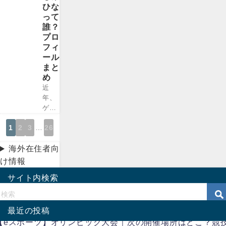
が、
者は
ひな
派で
すで
いな
って
す
に一
かっ
誰？
ね。
般女
た、
プロ
ネタ
性と
ベッ
フィ
番組
結婚
キー
ール
で笑
して
さ
まと
いを
いま
ん。
め
さら
す。
テレ
って
近
「富
ビで
いく
年、
樫勇
見な
のは
ゲス
樹は
い日
もち
不倫
いつ
はな
1
2
3
…
26
ろ
など
結婚
く、
ん、
芸能
した
老若
海外在住者向
バラ
界な
の？
男女
エテ
どで
け情報
相手
問わ
ィー
も
は？
ず圧
サイト内検索
番組
様々
」
倒的
でも
な人
「富
知名
アド
の不
樫勇
度と
リブ
倫騒
最近の投稿
樹の
好感
やト
動が
【eスポーツ】オリンピック大会｜次の開催場所はどこ？競
子供
度を