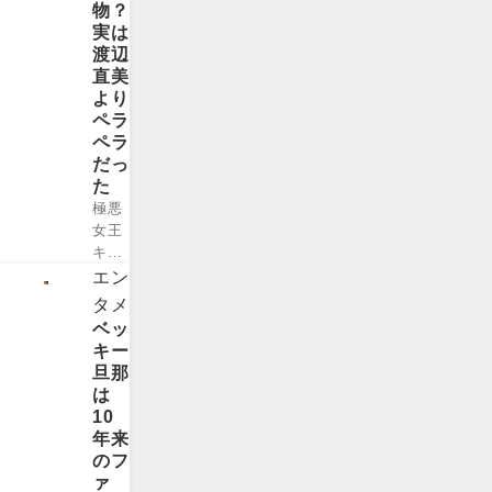
物？
コさ
「B
りま
実は
んと
リー
す。
渡辺
はな
グ」
現
直美
んと
に出
在、
より
31歳
場し
清原
ペラ
差と
てい
亜希
ペラ
いう
る
さん
だっ
年齢
「富
に再
た
差を
樫勇
婚の
極悪
乗り
樹」
噂
女王
越え
選
や、
キャ
ての
手。
清原
スト
結婚
エン
日本
亜希
とし
とい
タメ
代表
さん
ても
うこ
ベッ
にも
と復
活躍
と
キー
選ば
縁の
して
で、
旦那
れて
噂が
い
世界
は
お
出て
る、
的な
10
り、
いる
お笑
話題
年来
バス
よう
いタ
にな
のフ
ケ イ
です
レン
りま
ァ
ケメ
が、.