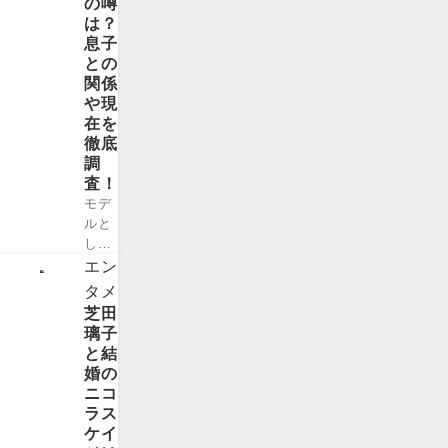
の噂
ット
トバ
テイ
は？
サル
ーと
ナー
息子
とサ
は？
さん
との
ッカ
「ヌ
とす
関係
ーの
ート
ずさ
や現
違い
バ
んが
在を
につ
ー」
破局
徹底
いて
こ
を発
調
紹介
と、
表し
査！
しま
ラー
まし
す。
モデ
ズ・
た。
フッ
ルと
テイ
優し
トサ
して
ラー
いTK
ルと
活躍
エン
＝タ
さん
は フ
して
ツ
タメ
と自
ット
いる
ジ・
芝田
由奔
サル
清原
ヌー
璃子
放な
と
亜希
ト
と結
すず
は、
さん
バ...
婚の
さん
いわ
です
ニコ
の仲
ゆる
が、
ラス
良し
室内
人気
ケイ
カッ
サッ
雑誌