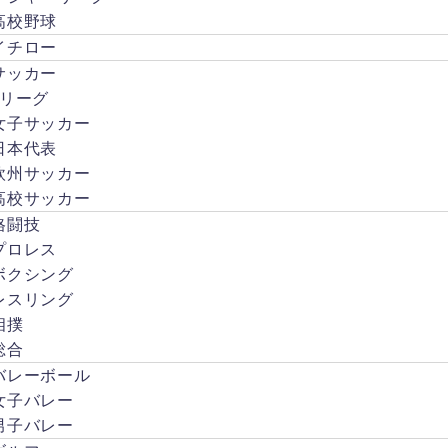
不倫
す...
売れ
高校野球
をし
っ子
イチロー
た上
Web
に
サッカー
漫画
LINE
Jリーグ
家の
のメ
やし
女子サッカー
ッセ
ろあ
日本代表
ージ
ずき
が流
欧州サッカー
さん
出
高校サッカー
を思
し、
い浮
格闘技
週刊
かべ
誌を
プロレス
ま
挑発
ボクシング
す。
する
現在
レスリング
内容
は炎
相撲
のや
上も
りと
総合
収ま
りを
バレーボール
りま
暴露
した
女子バレー
され
が、
男子バレー
てし
元嫁
まっ