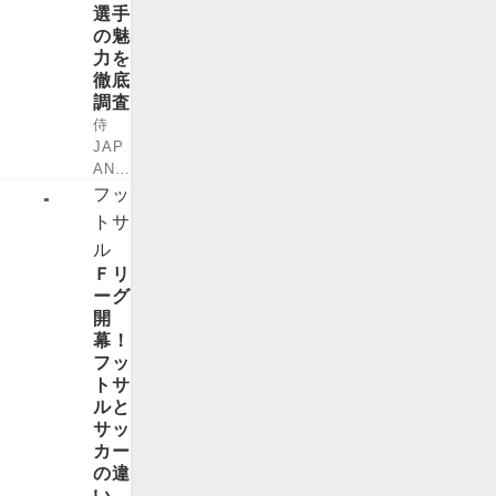
ーツ
選手
イベ
の魅
ント
力を
とし
徹底
ても
調査
大き
侍
な存
JAP
在感
AN史
を示
上初
フッ
して
の日
トサ
いま
系人
す。
ル
とし
特に
Ｆリ
て
「オ
ーグ
WBC
リン
開
に出
ピッ
幕！
場し
ク大
フッ
たラ
会」
トサ
ー
との
ルと
ズ・
関わ
サッ
ヌー
り
カー
トバ
は、
の違
ー選
多く
い