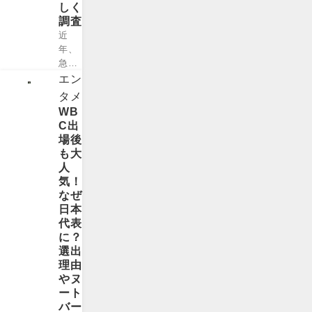
しく
調査
近
年、
急速
に注
エン
目を
タメ
集め
WB
てい
C出
るe
場後
スポ
も大
ーツ
人
は、
気！
従来
なぜ
のゲ
日本
ーム
代表
の枠
に？
を超
選出
え、
理由
国際
やヌ
的な
ート
スポ
バー