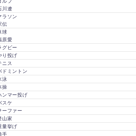
ゴルフ
のな
たベ
石川遼
るみ
ッキ
ひな
マラソン
ー...
さん
駅伝
につ
卓球
いて
福原愛
知ら
ない
ラグビー
人も
やり投げ
多い
テニス
ので
はな
バドミントン
いで
水泳
しょ
体操
う
か。
ハンマー投げ
今回
バスケ
はそ
サーファー
んな
登山家
やし
ろ
重量挙げ
あ...
騎手