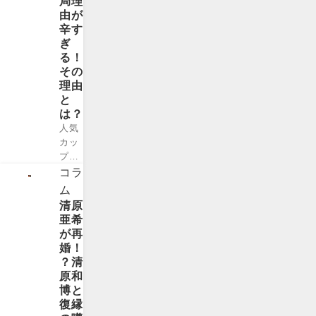
局理
よう
カー
す！
由が
な競
とは
関連
辛す
技種
また
記
ぎ
目が
違っ
事：
る！
選ば
た面
山本
その
れて
白さ
由伸
理由
いる
があ
の経
と
の
るフ
歴プ
は？
か？
ット
ロフ
人気
今回
サ
ィー
カッ
は最
ル、
ルと
プル
新情
皆さ
兄弟
チャ
コラ
報を
んは
や家
ンネ
徹底
ム
どれ
族構
ル・
調査
清原
くら
成
きゅ
し、
亜希
い知
は？
っぽ
e...
が再
って
愛車
んち
婚！
いま
も調
ゃん
？清
す
査！
ねる
原和
か？
ラー
のTK
博と
今回
ズ・
エン
復縁
はフ
ヌー
ター