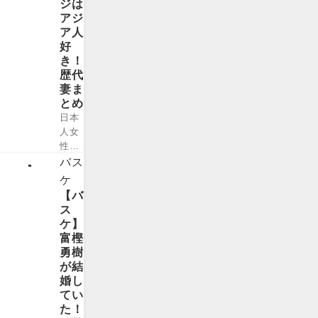
ジは
プル
カー
「ST
アジ
は、
であ
ORY
ア人
視聴
る南
」の
好
者人
米の
表紙
き！
気も
「サ
を2
歴代
高く
ロン
年間
妻ま
応援
フッ
飾っ
とめ
され
トボ
たこ
日本
てい
ー
とも
人女
まし
ル」
あ
性・
た
及び
り、
シバ
が、
バス
英国
雑誌
タリ
どう
ケ
の
で見
コさ
して
【バ
「イ
かけ
んと
破局
ス
ンド
たこ
結婚
に至
ケ】
アサ
とが
を発
って
富樫
ッカ
ある
表し
しま
勇樹
ー」
人も
たの
った
が結
を起
多い
は、
ので
婚し
源と
ので
あの
しょ
てい
す...
はな
ニコ
う
た！
いで
ラス
か。