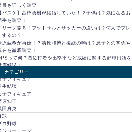
ーク
話題
は？
誇っ
種目も詳しく調査
力に
にな
」...
てい
【バスケ】富樫勇樹が結婚していた！？子供は？気になるお
長け
って
まし
たス
いま
相手を調査！
たよ
キル
す。
Ｆリーグ開幕！フットサルとサッカーの違いは？何人でプレ
ね。
を見
不倫
それ
ーするの？
せ、
とい
がど
清原亜希が再婚！？清原和博と復縁の噂は？息子との関係や
ドラ
えば
ん底
マに
去
現在を徹底調査！
まで
出演
年、
OPSって何？首位打者や出塁率など成績に関する野球用語を
落と
する
YouT
され
徹底解説！
ほど
uber
たの
カテゴリー
の演
のコ
は、
技力
レコ
男子フィギュア
自身
も持
レさ
羽生結弦
が起
ち合
んの
こし
女子フィギュア
わせ
配信
たゲ
宮原知子
てい
で不
ス不
る、
倫を
浅田真央
倫騒
マル
暴露
野球
動で
チタ
され
し
プロ野球
レン
炎上
た。
メジャーリーグ
トで
した