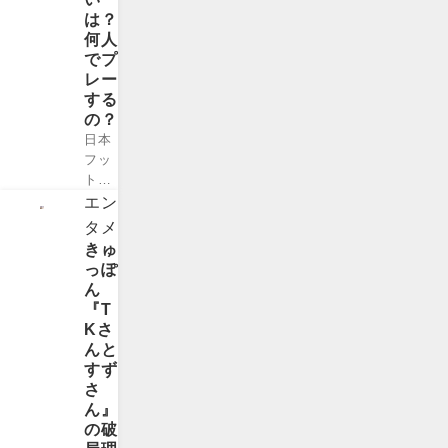
手。
のフ
は？
WBC
ァン
何人
出場
や関
でプ
以降
係者
レー
多く
の関
する
の日
心を
の？
本人
集め
日本
に愛
るテ
フッ
され
ーマ
トサ
続け
です
ルト
エン
てい
ね。
ップ
ます
タメ
次回
リー
よ！
きゅ
の開
グ
今回
っぽ
催場
「F
はヌ
ん
所は
リー
ート
『T
どこ
グ」
バー
Kさ
にな
が今
選手
んと
るの
年も
の魅
すず
か？
開幕
力な
さ
ま
しま
どを
ん』
た、
す！
紹介
の破
どの
サッ
しま