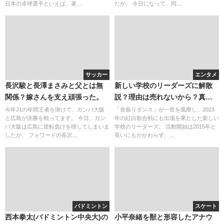
日本の卓球選手といえば、著...
たが、 今日になって、同...
サッカー
エンタメ
長沢駿と長澤まさみと父とは無
新しい学校のリーダーズに解散
関係？嫁さんを支え頑張った。
説？理由は売れないから？真相
を調査！
今年J1の年間王者を掛けて、ガンバ大阪
「首振りダンス」が一世を風靡し、2023
と広島が決勝を戦ってます。 今日、ガン
年の紅白歌合戦にも出場を果たした新しい
バ大阪は広島に逆転負けを喫してしまいま
学校のリーダーズ。 活動開始は2015年と
したが、 フォワードの長沢...
長いにもかかわらず、...
バドミントン
スケート
西本拳太(バドミントン中央大)の
小平奈緒を獣と形容したアナウ