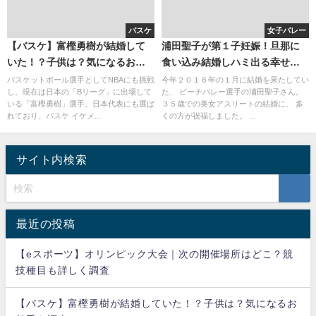
バスケ
女子バレー
【バスケ】富樫勇樹が結婚して
浦田聖子が第１子妊娠！旦那に
いた！？子供は？気になるお相
食い込み結婚しハミ出る幸せ。
手を調査！
名前(庄司憲右)と画像は？
バスケットボール選手としてNBAにも挑戦
今年２０１６年の１月に結婚を果たしてい
し、現在は日本の「Bリーグ」に出場して
た、 ビーチバレー選手の浦田聖子さん。
いる「富樫勇樹」選手。日本代表にも選ば
３５歳での美女アスリートの結婚に、 多
れており、バスケ イケメ...
くの方が祝福しました。 ...
サイト内検索
最近の投稿
【eスポーツ】オリンピック大会｜次の開催場所はどこ？競
技種目も詳しく調査
【バスケ】富樫勇樹が結婚していた！？子供は？気になるお