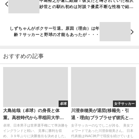
中島裕之が遂に結婚！彼女だと噂されていた相沢
紗世との馴れ初めは対談？優柔不断な性格で結婚
が長引いた？
しずちゃんがボクサー引退。原因（理由）は年
齢？サッカーと野球の才能もあったが・・・
おすすめの記事
卓球
女子サッカー
大島祐哉（卓球）の身長と体
川澄奈穂美が退団(移籍先・引
重。高校時代から早稲田大学ま
退・理由)ブラブラせず彼氏と結
で。ラバーはミズノ用具？彼女
婚？アメブロ(ブログ)が面白い！
卓球、日本男子は世界選手権にて準決勝を
女子サッカーのなでしこが誇る、 美女フ
イングランドと戦い、 見事に勝利を収
ォワードであった川澄奈穂美さん。 日本
は女子アナになる可能性・・・
め、３９年ぶりに決勝進出を決めました。
代表後はINAC神戸で現役を続けていまし