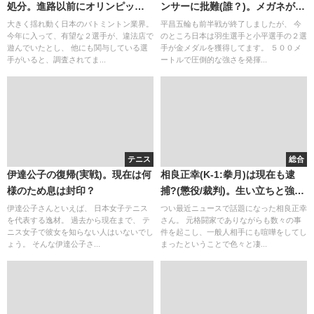
処分。進路以前にオリンピック
ンサーに批難(誰？)。メガネが可
候補消滅？田児・桃田との関係
愛い
大きく揺れ動く日本のバトミントン業界。
平昌五輪も前半戦が終了しましたが、 今
今年に入って、有望な２選手が、違法店で
のところ日本は羽生選手と小平選手の２選
性。出身校中学と高校
遊んでいたとし、 他にも関与している選
手が金メダルを獲得してます。 ５００メ
手がいると、調査されてま...
ートルで圧倒的な強さを発揮...
テニス
総合
伊達公子の復帰(実戦)。現在は何
相良正幸(K-1:拳月)は現在も逮
様のため息は封印？
捕?(懲役/裁判)。生い立ちと強さ
(朝倉未来比較)画像
伊達公子さんといえば、 日本女子テニス
つい最近ニュースで話題になった相良正幸
を代表する逸材。 過去から現在まで、 テ
さん。 元格闘家でありながらも数々の事
ニス女子で彼女を知らない人はいないでし
件を起こし、一般人相手にも喧嘩をしてし
ょう。 そんな伊達公子さ...
まったということで色々と凄...