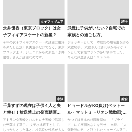
女子フィギュア
騎手
永井優香（東京ブロック）は女
武豊に子供がいない？自宅での
子フィギアスケートの新星？
家族との過ごし方。
蝶々夫人が浅田真央とかぶる！
今年の女子フィギアスケートの話題は復帰
ジョッキーとして日本屈指の知名度を誇る
を果たした浅田真央選手だけでなく、東京
武豊騎手。 武豊さんはさわやか系イケメ
コーチと振付師はどんな人？
ブロッグより、ジュニアからの新星「永井
ンとして女性ファンの多い騎手でした。
優香」さんが話題なのです。...
そんな武豊さんは１９９５年...
水泳
総合
千葉すずの現在は子供４人と夫
ヒョードルがKO負け(ベラトー
と幸せ！放送禁止の発言動画。
ル・マットミトリオン戦動画)。
裁判事件・・
現役続行の理由。現在の年齢と
アトランタ五輪とバルセロナ五輪で活躍し
かつては日本の格闘技団体、 「プライ
た千葉すず選手。 女子水泳選手として、
ド」にて圧倒的な力を見せ、 当時、「人
劣化と家族
しっかりとした体と、根気良い性格が大人
類最強の男」と評されたヒョードル選手。