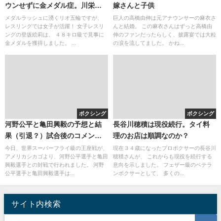
ウンせずに金メダル症。川栄里
嫁さんと子供
奈にそっくり(顔が似てる)
メダルラッシュに湧くリオ五輪ですが、
巨人の高橋由伸は元アナウンサーの麻衣さ
レスリングでは女子が活躍！ 女子レスリ
んと結婚。 この麻衣さんはずっと高橋由
ングの登坂絵莉は、 ４８キロ級で見事に
伸のファンだったらしく、披露宴では大粒
金メダルを獲得しました。 ...
の涙を流してました。 かね...
ボクシング
ボクシング
河野公平と亀田興毅の予想と結
長谷川穂積は現役続行。タイ料
果（引退？）試合後のコメン
理のお店は順調なのか？
ト。評価は変わらず・・・
今日、世界スーパーフライ級の王座戦が、
現在３４歳になったプロボクサーの長谷川
アメリカシカゴより、河野公平選手と亀田
穂積さんが、 これからも現役を続行する
興毅選手との対戦で行われました。 河野
意向を示しました。 フェザー級のベテラ
公平選手と亀田興毅選手は...
ンボクサーとして、 多くの...
サイト内検索