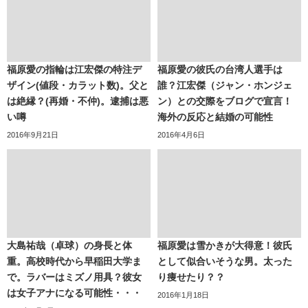
福原愛の指輪は江宏傑の特注デ
福原愛の彼氏の台湾人選手は
ザイン(値段・カラット数)。父と
誰？江宏傑（ジャン・ホンジェ
は絶縁？(再婚・不仲)。逮捕は悪
ン）との交際をブログで宣言！
い噂
海外の反応と結婚の可能性
2016年9月21日
2016年4月6日
大島祐哉（卓球）の身長と体
福原愛は雪かきが大得意！彼氏
重。高校時代から早稲田大学ま
として似合いそうな男。太った
で。ラバーはミズノ用具？彼女
り痩せたり？？
は女子アナになる可能性・・・
2016年1月18日