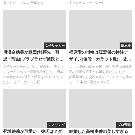
気でした！ そんな千葉すず...
ドクターストップ以外に、 ...
女子サッカー
福原愛
川澄奈穂美が退団(移籍先・引
福原愛の指輪は江宏傑の特注デ
退・理由)ブラブラせず彼氏と結
ザイン(値段・カラット数)。父と
婚？アメブロ(ブログ)が面白い！
は絶縁？(再婚・不仲)。逮捕は悪
女子サッカーのなでしこが誇る、 美女フ
ついに卓球の福原愛選手が、台湾の卓球選
ォワードであった川澄奈穂美さん。 日本
手の江宏傑選手と結婚を果たしました！
い噂
代表後はINAC神戸で現役を続けていまし
熱愛報道から交際宣言までメディアを沸か
たが、 今日になって、同...
せ、 日本と中国と台湾の国...
レスリング
プロ野球
登坂絵莉が可愛い！彼氏は？ダ
結婚した高橋由伸の美しすぎる