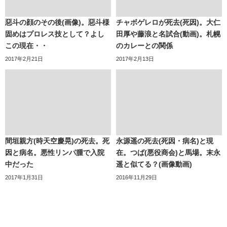
惡斗の顔のその後(画像)。惡斗様
チャボゲレロが死去(死因)。大仁
固めはプロレス技として？よし
田厚や藤浪と名試合(動画)。札幌
この現在・・
のカレーとの関係
2017年2月21日
2017年2月13日
間垣親方(時天空慶晃)の死去。死
永源遥の死去(死因・病名)と現
因と病名。悪性リンパ腫で入院
在。つば(悪役商会)と馬場。末永
中だった
遥と似てる？(画像動画)
2017年1月31日
2016年11月29日