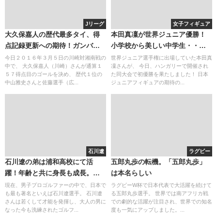
Jリーグ
女子フィギュア
大久保嘉人の歴代最多タイ、得
本田真凜が世界ジュニア優勝！
点記録更新への期待！ガンバ戦
小学校から美しい中学生・・
での発言と香川との関係。嫁と
Twitterとインスタも人気！オス
今日２０１６年３月５日の川崎対湘南戦の
世界ジュニア選手権に出場していた本田真
中で、 大久保嘉人（川崎）さんが通算１
凜さんが、 今日、ハンガリーで開催され
の馴れ初め
カーに所属し高校は？
５７得点目のゴールを決め、 歴代１位の
た同大会で初優勝を果たしました！ 日本
中山雅史さんと佐藤選手（広...
ジュニアフィギュアの期待の...
石川遼
ラグビー
石川遼の弟は浦和高校にて活
五郎丸歩の転機。「五郎丸歩」
躍！年齢と共に身長も成長。キ
は本名らしい
ャディーとしても活躍
現在、男子プロゴルファーの中で、日本で
ラグビーW杯で日本代表で大活躍を続けて
も最も著名といえば石川遼選手。 石川遼
る五郎丸歩選手。 世界では南アフリカ戦
さんは若くして才能を発揮し、大人の男に
での劇的な活躍が注目され、世界での知名
なった今も洗練されたゴルフ...
度も一気にアップしました。...