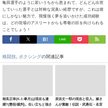
亀田選手のように若いうちから恵まれて、どんどん出世
していった選手とは対称な泥臭い経歴ですが、これは彼
にしかない魅力で、我慢強く夢を追いかけた成功経験
は、どの現場のアスリートからも尊敬の目を向けられる
ことでしょう！
LINE
格闘技
,
ボクシング
の関連記事
相良正幸(K-1:拳月)は現在も逮
辰吉丈一郎の現在と収入。嫁さ
捕?(懲役/裁判)。生い立ちと強さ
んが素敵！伝説・武勇伝・名言