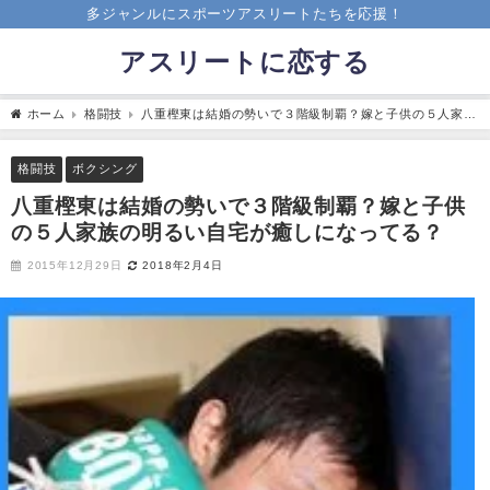
多ジャンルにスポーツアスリートたちを応援！
アスリートに恋する
ホーム
格闘技
八重樫東は結婚の勢いで３階級制覇？嫁と子供の５人家族
の明るい自宅が癒しになってる？
格闘技
ボクシング
八重樫東は結婚の勢いで３階級制覇？嫁と子供
の５人家族の明るい自宅が癒しになってる？
2015年12月29日
2018年2月4日