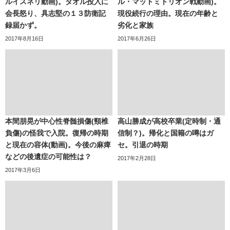
ルイスネリ動画)。タオル投入に
ル・マットミトリオン戦動画)。
会長怒り、具志堅の１３防衛記
現役続行の理由。現在の年齢と
録届かず。
劣化と家族
2017年8月16日
2017年6月26日
本間朋晃が中心性脊髄損傷(頸椎
高山勝成が高校卒業(定時制・通
負傷)の怪我で入院。復帰の時期
信制？)。帰化と国籍の噂はガ
と現在の容体(動画)。今後の麻痺
セ。引退の時期
などの後遺症の可能性は？
2017年2月28日
2017年3月6日