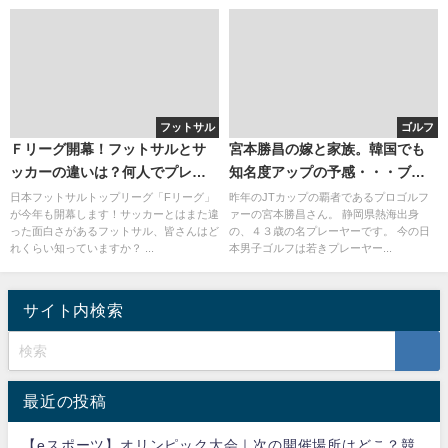
フットサル
ゴルフ
Ｆリーグ開幕！フットサルとサ
宮本勝昌の嫁と家族。韓国でも
ッカーの違いは？何人でプレー
知名度アップの予感・・・ブロ
するの？
グ炎上は噂？
日本フットサルトップリーグ「Fリーグ」
昨年のJTカップの覇者であるプロゴルフ
が今年も開幕します！サッカーとはまた違
ァーの宮本勝昌さん。 静岡県熱海出身
った面白さがあるフットサル、皆さんはど
の、４３歳の名プレーヤーです。 今の日
れくらい知っていますか？ ...
本男子ゴルフは若きプレーヤー...
サイト内検索
最近の投稿
【eスポーツ】オリンピック大会｜次の開催場所はどこ？競