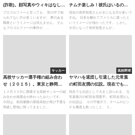
(詐欺)。顔写真やウィキはなし？
チムチ楽しみ！彼氏はいるの
(国循の医師や歯科の方は別人で
か？
プロゴルファーと言っても、 世の中で知
現在の有村智恵さんがきになる方が多いで
られてない方が多くいますが、 夢のある
すね。 日本を離れてアメリカに渡ったと
関係ありません)
職業というイメージは拭えません。 そん
いうイメージが強かったです。 しかし、
なプロゴルファーの事件が、...
今日になって有村智恵さんが...
サッカー
高校野球
高校サッカー選手権の組み合わ
ヤマハを退団し引退した元常葉
せ（２０１５）。東京と静岡は
の町田友潤の伝説。現在でも話
意外な結果？
題になるがドラフトは絶望的
１２月３０日に開幕する高校サッカーの組
現在でも伝説として大きく語られる、 元
み合わせ抽選会が終わったみたいです。
常葉菊川の町田友潤選手。 町田友潤さん
今回は、前回優勝の星陵高校が再び予選を
の伝説は、 その守備力で、チームのピン
突破し聖地に帰ってきました...
チを幾度も救ったこと、 ２...