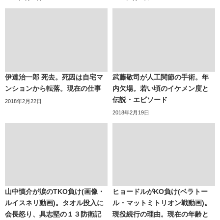
伊達治一郎 死去。死因は自宅マ
武藤敬司が人工関節の手術。年
ンションから転落。現在の仕事
内欠場。若い頃のイケメン度と
伝説・エピソード
2018年2月22日
2018年2月19日
山中慎介が涙のTKO負け(画像・
ヒョードルがKO負け(ベラトー
ルイスネリ動画)。タオル投入に
ル・マットミトリオン戦動画)。
会長怒り、具志堅の１３防衛記
現役続行の理由。現在の年齢と