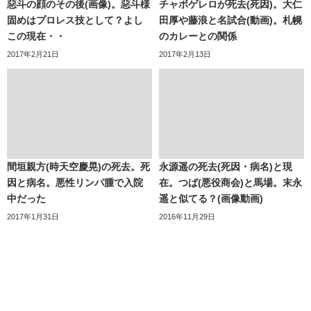
惡斗の顔のその後(画像)。惡斗様
チャボゲレロが死去(死因)。大仁
固めはプロレス技として？よし
田厚や藤浪と名試合(動画)。札幌
この現在・・
のカレーとの関係
2017年2月21日
2017年2月13日
間垣親方(時天空慶晃)の死去。死
永源遥の死去(死因・病名)と現
因と病名。悪性リンパ腫で入院
在。つば(悪役商会)と馬場。末永
中だった
遥と似てる？(画像動画)
2017年1月31日
2016年11月29日