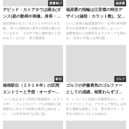
重量挙げ
福原愛
デビッド・カトアタウは踊る(ダ
福原愛の指輪は江宏傑の特注デ
ンス)姿の動画や画像。身長・体
ザイン(値段・カラット数)。父と
重のプロフィール(wiki)と実力・
は絶縁？(再婚・不仲)。逮捕は悪
現在開催されている２０１６年のリオ五
ついに卓球の福原愛選手が、台湾の卓球選
輪。 様々な個性的な選手が世間を騒がせ
手の江宏傑選手と結婚を果たしました！
実績
い噂
ていますが、 その中で特に個性派だと言
熱愛報道から交際宣言までメディアを沸か
われているのが、 男子重量挙...
せ、 日本と中国と台湾の国...
駅伝
ゴルフ
箱根駅伝（２０１６年）の区間
ゴルフの伊藤勇気のゴルファー
エントリーと予想・オーダー。
としての成績。相変わらずゴル
出場校やコース日程など！
ファーはWikiが少ない・・・
ついに始まる９２回目の箱根駅伝（２０１
今、いろいろと話題の伊藤勇気さん。 ゴ
６年）！ テレビやメディアも本格的に箱
ルファーとしては、アマチュア時代には何
根駅伝に向けての情報を発信し始めまし
度も優勝を経験してる、実力者です！ 小
た。 この年末年始では常に箱...
学生の頃からゴルフを始めた...