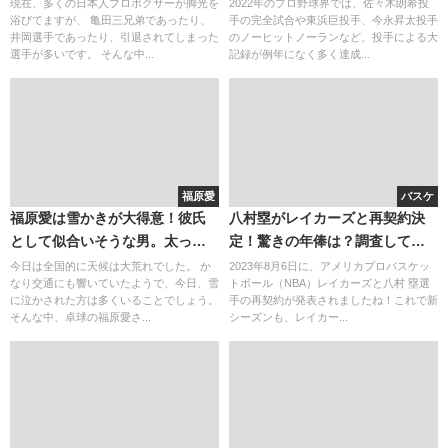
の多さ(画像)
ノー達成
現在、多くの日本人プロボクサーが脚光を
2022年のプロ野球界では、佐々木朗希投
浴びてますが、 亀田三兄弟であったり、
手の完全試合や東浜巨投手、今永昇太投手
井岡選手であったり、引退されてしまった
のノーヒットノーランなど、投手による大
選手が多いです。 そんな中...
記録が例年になく多く達成...
福原愛
バスケ
福原愛は雪かきが大得意！彼氏
八村塁がレイカーズと再契約決
として似合いそうな男。太った
定！驚きの年俸は？調査してみ
り痩せたり？？
た！
今日は全国的に天候は大荒れでした。 か
2023年8月6日に、アメリカプロバスケッ
なり交通にも響いていたようで、今日、雪
トボール（NBA）レイカーズと八村 塁選
に泣かされた方は多くいることでしょう。
手の再契約が発表されましたね！これで新
そんな中、卓球の福原愛さ...
シーズンも、レイカー...