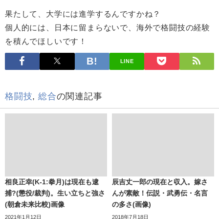
果たして、大学には進学するんですかね？
個人的には、日本に留まらないで、海外で格闘技の経験
を積んでほしいです！
LINE
格闘技
,
総合
の関連記事
相良正幸(K-1:拳月)は現在も逮
辰吉丈一郎の現在と収入。嫁さ
捕?(懲役/裁判)。生い立ちと強さ
んが素敵！伝説・武勇伝・名言
(朝倉未来比較)画像
の多さ(画像)
2021年1月12日
2018年7月18日