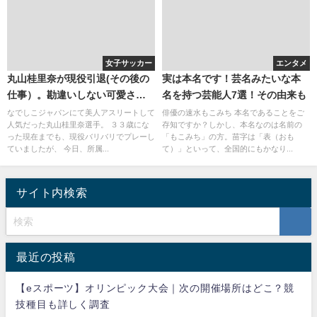
女子サッカー
エンタメ
丸山桂里奈が現役引退(その後の
実は本名です！芸名みたいな本
仕事）。勘違いしない可愛さ。
名を持つ芸能人7選！その由来も
ブログとツイッターが人気
なでしこジャパンにて美人アスリートして
俳優の速水もこみち 本名であることをご
人気だった丸山桂里奈選手。 ３３歳にな
存知ですか？しかし、本名なのは名前の
った現在までも、現役バリバリでプレーし
「もこみち」の方。苗字は「表（おも
ていましたが、 今日、所属...
て）」といって、全国的にもかなり...
サイト内検索
最近の投稿
【eスポーツ】オリンピック大会｜次の開催場所はどこ？競
技種目も詳しく調査