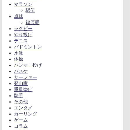
マラソン
駅伝
卓球
福原愛
ラグビー
やり投げ
テニス
バドミントン
水泳
体操
ハンマー投げ
バスケ
サーファー
登山家
重量挙げ
騎手
その他
エンタメ
カーリング
ゲーム
コラム