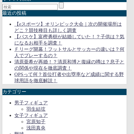
最近の投稿
【eスポーツ】オリンピック大会｜次の開催場所は
どこ？競技種目も詳しく調査
【バスケ】富樫勇樹が結婚していた！？子供は？気
になるお相手を調査！
Ｆリーグ開幕！フットサルとサッカーの違いは？何
人でプレーするの？
清原亜希が再婚！？清原和博と復縁の噂は？息子と
の関係や現在を徹底調査！
OPSって何？首位打者や出塁率など成績に関する野
球用語を徹底解説！
カテゴリー
男子フィギュア
羽生結弦
女子フィギュア
宮原知子
浅田真央