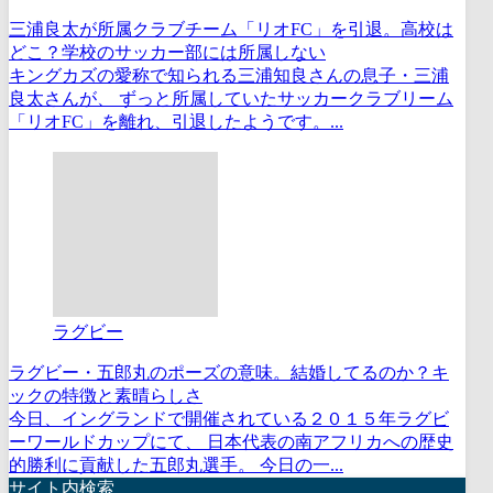
三浦良太が所属クラブチーム「リオFC」を引退。高校は
どこ？学校のサッカー部には所属しない
キングカズの愛称で知られる三浦知良さんの息子・三浦
良太さんが、 ずっと所属していたサッカークラブリーム
「リオFC」を離れ、引退したようです。...
ラグビー
ラグビー・五郎丸のポーズの意味。結婚してるのか？キ
ックの特徴と素晴らしさ
今日、イングランドで開催されている２０１５年ラグビ
ーワールドカップにて、 日本代表の南アフリカへの歴史
的勝利に貢献した五郎丸選手。 今日の一...
サイト内検索