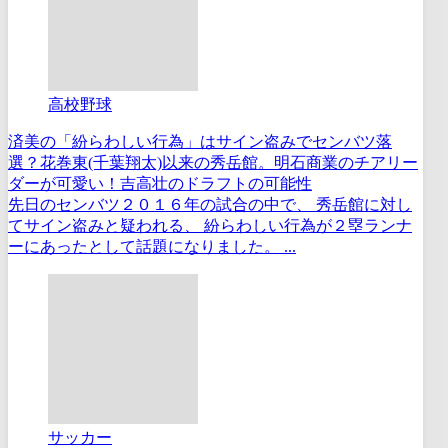
高校野球
済美の「紛らわしい行為」はサイン盗みでセンバツ落
選？花巻東(千葉翔太)以来の秀岳館。明石商業のチアリー
ダーが可愛い！吉高壮のドラフトの可能性
先日のセンバツ２０１６年の試合の中で、 秀岳館に対し
てサイン盗みと疑われる、 紛らわしい行為が２塁ランナ
ーにあったとして話題になりました。 ...
サッカー