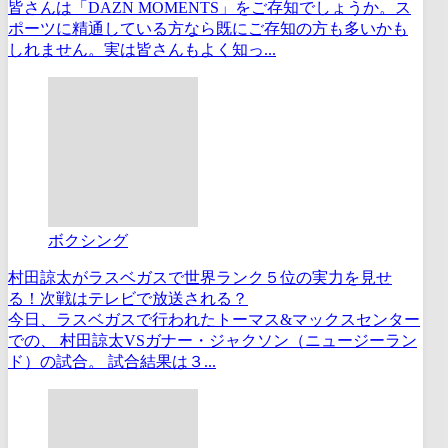
皆さんは「DAZN MOMENTS」をご存知でしょうか。ス
ポーツに精通している方なら既にご存知の方も多いかも
しれません。実は皆さんもよく知っ...
ボクシング
村田諒太がラスベガスで世界ランク５位の実力を見せ
る！次戦はテレビで放送される？
今日、ラスベガスで行われたトーマス&マックスセンター
での、 村田諒太VSガナー・ジャクソン（ニュージーラン
ド）の試合。 試合結果は３...