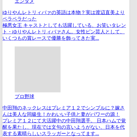
エンタメ
ゆりやんレトリィバァの英語は本物？実は渡辺直美より
ペラペラだった
極悪女王 キャストとしても活躍している、お笑いタレン
ト・ゆりやんレトリィバァさん。女性ピン芸人として、
いくつもの賞レースで優勝を飾ってきた実...
プロ野球
中田翔のネックレスはプレミア１２でシンプルに？嫁さ
んは美人な同級生！かわいい子供と妻がパワーの源！
プレミア１２にて大活躍中の中田翔選手。 日本ハムで覚
醒を果たし、現在では文句の言いようがない、日本を代
表する素晴らしいスラッガーとなってます...