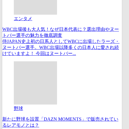
エンタメ
WBC出場後も大人気！なぜ日本代表に？選出理由やヌー
トバー選手の魅力を徹底調査
侍JAPAN史上初の日系人としてWBCに出場したラーズ・
ヌートバー選手。WBC出場以降多くの日本人に愛され続
けていますよ！ 今回はヌートバー...
野球
新たに野球を設置「DAZN MOMENTS」で販売されてい
るレアモノとは？