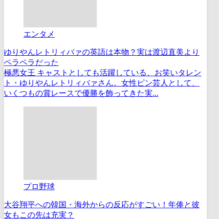
エンタメ
ゆりやんレトリィバァの英語は本物？実は渡辺直美より
ペラペラだった
極悪女王 キャストとしても活躍している、お笑いタレン
ト・ゆりやんレトリィバァさん。女性ピン芸人として、
いくつもの賞レースで優勝を飾ってきた実...
プロ野球
大谷翔平への韓国・海外からの反応がすごい！年俸と彼
女もこの先は充実？