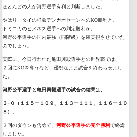
ほとんどの人が河野選手有利と判断しました。
やはり、タイの強豪デンカオセーンへのKO勝利と、
ドミニカのヒメネス選手への判定勝利が、
河野公平選手の国内最強（同階級）を確実視させていた
のでしょう。
実際に、今日行われた亀田興毅選手との世界戦では、
２回にKOを奪うなど、優勢なまま試合を終わらせまし
た。
河野公平選手と亀田興毅選手の試合の結果は、
３−０（１１５ー１０９、１１３ー１１１、１１６ー１０
８）
、
２回のダウンも含めて、
河野公平選手の完全勝利
で終焉
しました。