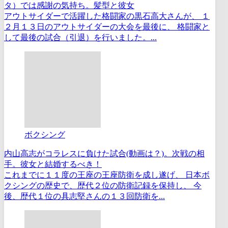
タ）では感謝の気持ち。髪型と彼女
アウトサイダーで活躍した格闘家の黒石高大さんが、 １
２月１３日のアウトサイダーの大会を最後に、 格闘家と
して最後の試合（引退）を行いました。...
ボクシング
内山高志がコラレスに負けた試合(動画は？)。次戦の相
手。彼女と結婚するべき！
これまでに１１度の王座の王座防衛を成し遂げ、 日本ボ
クシングの歴史で、歴代２位の防衛記録を保持し、 今
後、歴代１位の具志堅さんの１３回防衛を...