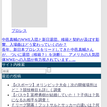
プロレス
中邑真輔のWWE入団と新日退団。移籍と契約が及ぼす影
響。入場曲はどう変わっていくのか？
長年、新日本プロレスをリードしてきた中邑真輔さん
が、 ついに退団（移籍？）を決断し、 アメリカの人気団
体WWEへの入団が有力視されています。...
サイト内検索
最近の投稿
【eスポーツ】オリンピック大会｜次の開催場所は
どこ？競技種目も詳しく調査
【バスケ】富樫勇樹が結婚していた！？子供は？気
になるお相手を調査！
Ｆリーグ開幕！フットサルとサッカーの違いは？何