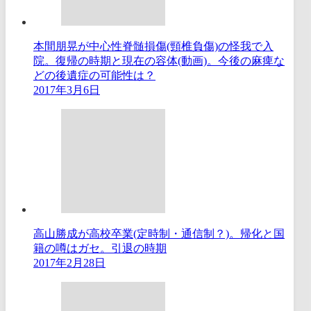
本間朋晃が中心性脊髄損傷(頸椎負傷)の怪我で入
院。復帰の時期と現在の容体(動画)。今後の麻痺な
どの後遺症の可能性は？
2017年3月6日
高山勝成が高校卒業(定時制・通信制？)。帰化と国
籍の噂はガセ。引退の時期
2017年2月28日