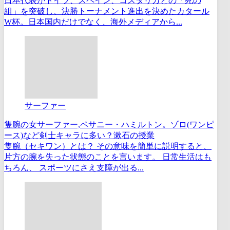
日本代表がドイツ、スペイン、コスタリカとの「死の
組」を突破し、決勝トーナメント進出を決めたカタール
W杯。日本国内だけでなく、海外メディアから...
サーファー
隻腕の女サーファー,ペサニー・ハミルトン。ゾロ(ワンピ
ース)など剣士キャラに多い？漱石の授業
隻腕（セキワン）とは？ その意味を簡単に説明すると、
片方の腕を失った状態のことを言います。 日常生活はも
ちろん、 スポーツにさえ支障が出る...