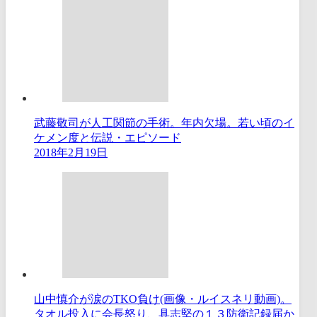
武藤敬司が人工関節の手術。年内欠場。若い頃のイ
ケメン度と伝説・エピソード
2018年2月19日
山中慎介が涙のTKO負け(画像・ルイスネリ動画)。
タオル投入に会長怒り、具志堅の１３防衛記録届か