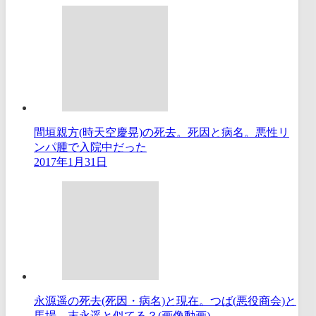
間垣親方(時天空慶晃)の死去。死因と病名。悪性リ
ンパ腫で入院中だった
2017年1月31日
永源遥の死去(死因・病名)と現在。つば(悪役商会)と
馬場。末永遥と似てる？(画像動画)