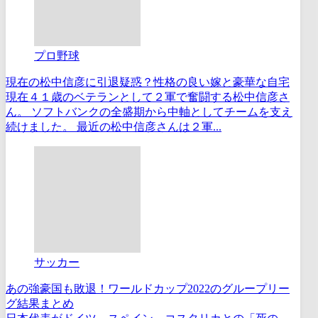
プロ野球
現在の松中信彦に引退疑惑？性格の良い嫁と豪華な自宅
現在４１歳のベテランとして２軍で奮闘する松中信彦さ
ん。 ソフトバンクの全盛期から中軸としてチームを支え
続けました。 最近の松中信彦さんは２軍...
サッカー
あの強豪国も敗退！ワールドカップ2022のグループリー
グ結果まとめ