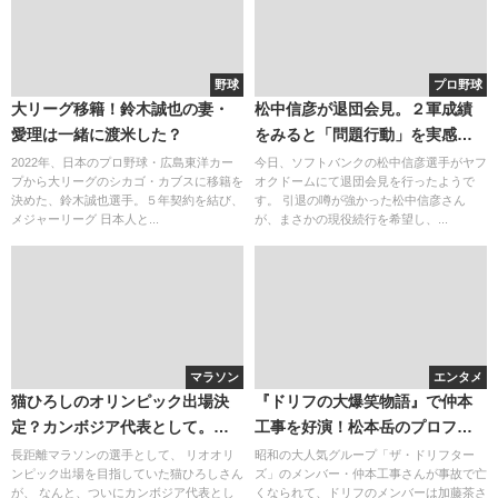
野球
プロ野球
大リーグ移籍！鈴木誠也の妻・
松中信彦が退団会見。２軍成績
愛理は一緒に渡米した？
をみると「問題行動」を実感。
獲得に動く移籍先は？（現役続
2022年、日本のプロ野球・広島東洋カー
今日、ソフトバンクの松中信彦選手がヤフ
プから大リーグのシカゴ・カブスに移籍を
オクドームにて退団会見を行ったようで
行）
決めた、鈴木誠也選手。５年契約を結び、
す。 引退の噂が強かった松中信彦さん
メジャーリーグ 日本人と...
が、まさかの現役続行を希望し、...
マラソン
エンタメ
猫ひろしのオリンピック出場決
『ドリフの大爆笑物語』で仲本
定？カンボジア代表として。黒
工事を好演！松本岳のプロフィ
幕と微兵制
ール
長距離マラソンの選手として、 リオオリ
昭和の大人気グループ「ザ・ドリフター
ンピック出場を目指していた猫ひろしさん
ズ」のメンバー・仲本工事さんが事故で亡
が、 なんと、ついにカンボジア代表とし
くなられて、ドリフのメンバーは加藤茶さ