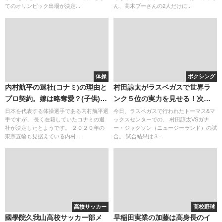
てのオリンピック出場が決定...
ん、高木ブーさんの2人だけに...
体操
ボクシング
内村航平の退社(コナミ)の理由と
村田諒太がラスベガスで世界ラ
プロ契約。嫁は略奪愛？(子供)出
ンク５位の実力を見せる！次戦
たがり疑惑
はテレビで放送される？
日本を代表する体操選手である内村航平選
今日、ラスベガスで行われたトーマス&マ
手ですが、 長く在籍していたコナミの退
ックスセンターでの、 村田諒太VSガナ
社が決定したとようです。 ２０２０年の
ー・ジャクソン（ニュージーランド）の試
東京五輪も見据えている内村...
合。 試合結果は３...
高校サッカー
高校野球
國學院久我山高校サッカー部メ
早稲田実業の加藤は高身長のイ