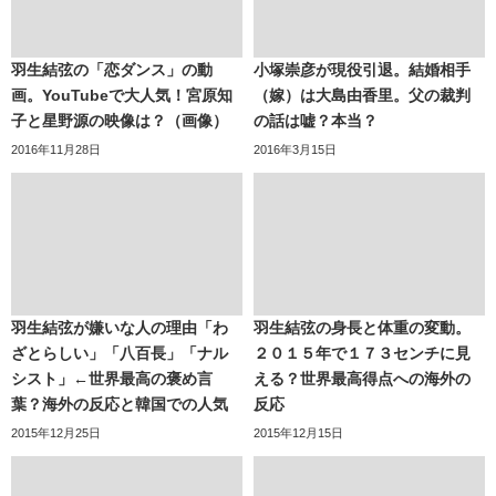
羽生結弦の「恋ダンス」の動
小塚崇彦が現役引退。結婚相手
画。YouTubeで大人気！宮原知
（嫁）は大島由香里。父の裁判
子と星野源の映像は？（画像）
の話は嘘？本当？
2016年11月28日
2016年3月15日
羽生結弦が嫌いな人の理由「わ
羽生結弦の身長と体重の変動。
ざとらしい」「八百長」「ナル
２０１５年で１７３センチに見
シスト」←世界最高の褒め言
える？世界最高得点への海外の
葉？海外の反応と韓国での人気
反応
2015年12月25日
2015年12月15日