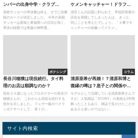
ンバーの出身中学・クラブ
ケメンキャッチャー！ドラフト
（2015~2016）と偏差値。青森
は確実？
高校サッカーの準決勝は終え、すでに決勝
清宮くんの話題に釣られて、早稲田実業の
戦のカードが決定しました。 今年の高校
試合を視聴してしまった人は、 きっと、
山田に勝利し、決勝で東福岡と
サッカーは星稜と東福岡への注目が高く、
同じことを考えたでしょう。 「４番でキ
対戦！（結果を予想）
準決の段階では青森の神野選...
ャッチャーの加藤ってイケメ...
ボクシング
コラム
長谷川穂積は現役続行。タイ料
清原亜希が再婚！？清原和博と
理のお店は順調なのか？
復縁の噂は？息子との関係や現
在を徹底調査！
現在３４歳になったプロボクサーの長谷川
モデルとして活躍している清原亜希さんで
穂積さんが、 これからも現役を続行する
すが、人気雑誌「STORY」の表紙を2年間
意向を示しました。 フェザー級のベテラ
飾ったこともあり、雑誌で見かけたことが
ンボクサーとして、 多くの...
ある人も多いのではない...
サイト内検索