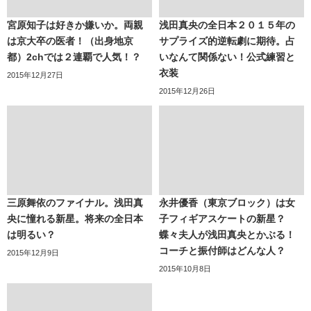
宮原知子は好きか嫌いか。両親
浅田真央の全日本２０１５年の
は京大卒の医者！（出身地京
サプライズ的逆転劇に期待。占
都）2chでは２連覇で人気！？
いなんて関係ない！公式練習と
衣装
2015年12月27日
2015年12月26日
三原舞依のファイナル。浅田真
永井優香（東京ブロック）は女
央に憧れる新星。将来の全日本
子フィギアスケートの新星？
は明るい？
蝶々夫人が浅田真央とかぶる！
コーチと振付師はどんな人？
2015年12月9日
2015年10月8日