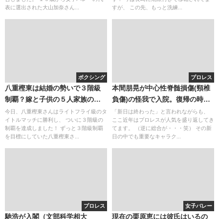
表に選出された大山加奈さん...
すが、 この先、もっと洗練...
ボクシング
プロレス
八重樫東は結婚の勢いで３階級
本間朋晃が中心性脊髄損傷(頸椎
制覇？嫁と子供の５人家族の明
負傷)の怪我で入院。復帰の時期
るい自宅が癒しになってる？
と現在の容体(動画)。今後の麻痺
今日、八重樫東さんはライトフライ級のタ
「新日は終わった」と言われながらも、
イトルマッチに勝利し、 ついに３階級の
ここ近年はプロレスが人気を盛り返してき
などの後遺症の可能性は？
制覇を達成しました！ ずっと３階級制覇
てます。 （逆に総合が・・・笑） その新
を目標にしていた八重樫東さ...
日の中でも重要なキャラク...
プロレス
女子バレー
馳浩が入閣（文部科学相大
現在の栗原恵には彼氏はいるの