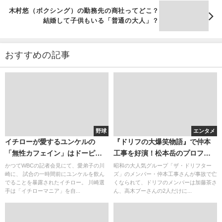
木村悠（ボクシング）の勤務先の商社ってどこ？
結婚して子供もいる「普通の大人」？
おすすめの記事
野球
エンタメ
イチローが愛するユンケルの
『ドリフの大爆笑物語』で仲本
「無性カフェイン」はドーピン
工事を好演！松本岳のプロフィ
グにならない？
ール
かつてWBCの記者会見にて、愛弟子の川
昭和の大人気グループ「ザ・ドリフター
崎に、 試合の一時間前にユンケルを飲ん
ズ」のメンバー・仲本工事さんが事故で亡
でることを暴露されたイチロー。 川崎選
くなられて、ドリフのメンバーは加藤茶さ
手は「イチローマニア」を自...
ん、高木ブーさんの2人だけに...