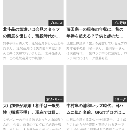
プロレス
プロ野球
北斗晶の気遣いは会見スタッフ
藤田宗一の現在の年収は、昔の
の態度を優しく。現役時代から
年俸を超える？子供と嫁のため
北斗晶の気遣いは上手だった？
にお店をオープン！
無事手術も終えて、退院会見を行った北斗
現在は豚焼き「繋」を経営している元プロ
晶さん。 退院会見には夫の佐々木健介さ
野球選手の藤田宗一さん。 藤田宗一さん
んと共に夫婦で行いました。 北斗晶さん
は現役時代、千葉ロッテ中心に活躍し、ロ
の、この退院会見での気遣い...
ッテ時代にはリーグ優勝も経...
女子バレー
Jリーグ
大山加奈が結婚！相手は一般男
中村隼の浦和レッズ時代。日ハ
性（職業不明）。現在では目の
ムに似た名前。GKのブログは？
くまが可愛い大人の女性に！
彼女と結婚と。出身中学高校
女子バレーの元得点源であった大山加奈さ
山形に在籍するGKの中村隼選手。 ２４歳
んが、 今日、自身のブログにて結婚を報
とこれからが全盛期と期待される選手で
は？
告しました。 １９歳から女子バレーの代
す！ 今は長崎に期限付きで移籍されてま