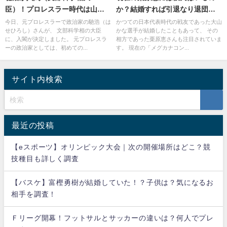
臣）！プロレスラー時代は山田
か？結婚すれば引退なり退団な
邦子に怒る・・・嫁は高見恭子
りも・・・？
今日、元プロレスラーで政治家の馳浩（は
かつての日本代表時代の戦友であった大山
せひろし）さんが、 文部科学相の大臣
かな選手が結婚したこともあって、 その
に、入閣が決定しました。 元プロレスラ
相方であった栗原恵さんも注目されていま
ーの政治家としては、初めての...
す。 現在の「メグカナコン...
サイト内検索
最近の投稿
【eスポーツ】オリンピック大会｜次の開催場所はどこ？競
技種目も詳しく調査
【バスケ】富樫勇樹が結婚していた！？子供は？気になるお
相手を調査！
Ｆリーグ開幕！フットサルとサッカーの違いは？何人でプレ