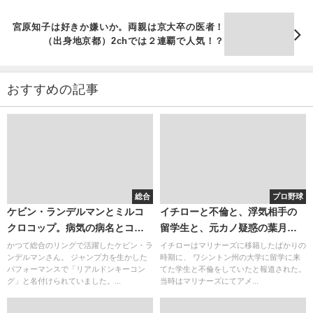
宮原知子は好きか嫌いか。両親は京大卒の医者！
（出身地京都）2chでは２連覇で人気！？
おすすめの記事
総合
プロ野球
ケビン・ランデルマンとミルコ
イチローと不倫と、浮気相手の
クロコップ。病気の病名とコメ
留学生と、元カノ疑惑の葉月里
ント。腕相撲も強い筋肉。現在
緒奈。
かつて総合のリングで活躍したケビン・ラ
イチローはマリナーズに移籍したばかりの
ンデルマンさん。 ジャンプ力を生かした
時期に、 ワシントン州の大学に留学に来
のベンチプレスは？
パフォーマンスで「リアルドンキーコン
てた学生と不倫をしていたと報道された。
グ」と名付けられていました。...
当時はマリナーズにてアメ...