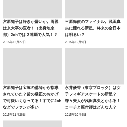
宮原知子は好きか嫌いか。両親
三原舞依のファイナル。浅田真
は京大卒の医者！（出身地京
央に憧れる新星。将来の全日本
都）2chでは２連覇で人気！？
は明るい？
2015年12月27日
2015年12月9日
宮原知子は宝塚の講師から指導
永井優香（東京ブロック）は女
されていた？歯の矯正のおかげ
子フィギアスケートの新星？
で可愛いくなってる！すでに2ch
蝶々夫人が浅田真央とかぶる！
などでファンが多い
コーチと振付師はどんな人？
2015年11月28日
2015年10月8日