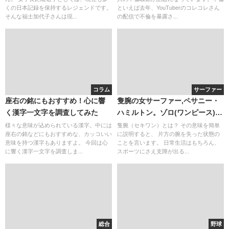
ない？（彼氏ではない）
くの日本記録を保持するレジェンドです。
といえば去年、YouTuberのコレコレさん
そんな福士加代子さんは現...
の配信で不倫を暴露さ...
コラム
サーファー
座右の銘にもおすすめ！心に響
隻腕の女サーファー,ペサニー・
く漢字一文字を調査してみた
ハミルトン。ゾロ(ワンピース)な
ど剣士キャラに多い？漱石の授
様々な意味が込められている漢字。中には
隻腕（セキワン）とは？ その意味を簡単
座右の銘などにもおすすめな、カッコいい
に説明すると、 片方の腕を失った状態の
業
意味を持つ漢字もありますよ。 今回は心
ことを言います。 日常生活はもちろん、
に響く漢字一文字を調査しま...
スポーツにさえ支障が出る...
総合
野球