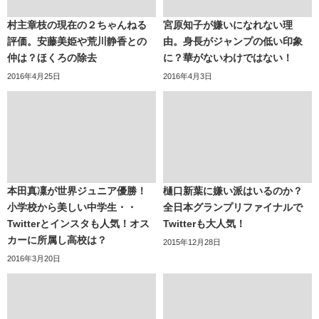
村主章枝の現在の２ちゃんねる
宮原知子が嫌いになれない理
評価。安藤美姫や荒川静香との
由。身長がジャンプの低い印象
仲は？ほくろの除去
に？華がないわけではない！
2016年4月25日
2016年4月3日
本田真凜が世界ジュニア優勝！
樋口新葉に嫌い派はいるのか？
小学校から美しい中学生・・
全日本グランプリファイナルで
Twitterとインスタも人気！オス
Twitterも大人気！
カーに所属し高校は？
2015年12月28日
2016年3月20日