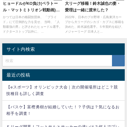
ヒョードルがKO負け(ベラトー
大リーグ移籍！鈴木誠也の妻・
ル・マットミトリオン戦動画)。
愛理は一緒に渡米した？
現役続行の理由。現在の年齢と
かつては日本の格闘技団体、 「プライ
2022年、日本のプロ野球・広島東洋カー
ド」にて圧倒的な力を見せ、 当時、「人
プから大リーグのシカゴ・カブスに移籍を
劣化と家族
類最強の男」と評されたヒョードル選手。
決めた、鈴木誠也選手。５年契約を結び、
ドクターストップ以外に、 ...
メジャーリーグ 日本人と...
サイト内検索
最近の投稿
【eスポーツ】オリンピック大会｜次の開催場所はどこ？競
技種目も詳しく調査
【バスケ】富樫勇樹が結婚していた！？子供は？気になるお
相手を調査！
Ｆリーグ開幕！フットサルとサッカーの違いは？何人でプレ