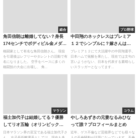
総合
プロ野球
角田信朗は離婚してない？身長
中田翔のネックレスはプレミア
174センチでボディビル金メダル
１２でシンプルに？嫁さんは美
（優勝）！
人な同級生！かわいい子供と妻
格闘家として有名な角田信朗さん。 現役
プレミア１２にて大活躍中の中田翔選手。
を引退後はレフリーやタレントの活動で有
日本ハムで覚醒を果たし、現在では文句の
がパワーの源！
名になりました。 空手をベースに多くの
言いようがない、日本を代表する素晴らし
格闘技の大会に出場し、 角...
いスラッガーとなってます...
マラソン
コラム
福士加代子は結婚してる？優勝
やしろあずきの元妻なるみひな
してリオ五輪（オリンピック）
って誰？プロフィールまとめ
への可能性！斎藤工との関係は
日本マラソン界の至宝である福士加代子さ
近年、ゲス不倫など芸能界などでも様々な
ん。 女子長距離選手としては、現在も多
人の不倫騒動が話題になっています。不倫