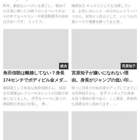
ラだった
昨年、劇的なシーズンを過ごし、 初めて
極悪女王 キャストとしても活躍してい
の王者に輝いた川崎フロンターレですが、
る、お笑いタレント・ゆりやんレトリィバ
その中でもベテラン・中村憲剛選手の存在
ァさん。女性ピン芸人として、いくつもの
は大きいです。 ミッドフ...
賞レースで優勝を飾ってきた実...
総合
宮原知子
角田信朗は離婚してない？身長
宮原知子が嫌いになれない理
174センチでボディビル金メダル
由。身長がジャンプの低い印象
（優勝）！
に？華がないわけではない！
格闘家として有名な角田信朗さん。 現役
徐々に日本での知名度がアップしてきてい
を引退後はレフリーやタレントの活動で有
る宮原知子さん。 女子フィギュアの未来
名になりました。 空手をベースに多くの
を担う期待の星であり、ここ最近、具体的
格闘技の大会に出場し、 角...
な成果を出し始めてます。 ...