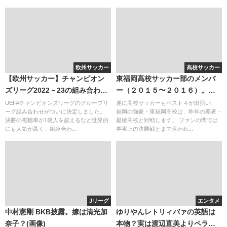
欧州サッカー
高校サッカー
【欧州サッカー】チャンピオン
東福岡高校サッカー部のメンバ
ズリーグ2022－23の組み合わせ
ー（２０１５〜２０１６）。出
決定！
身中学・クラブは福岡が多い。
UEFAチャンピオンズリーグのグループリ
遂に高校サッカーもベスト４が出揃い、
ーグ組み合わせがついに決定しました。
福岡の強豪・東福岡高校は、昨年の覇者・
三宅選手への注目
決勝の視聴率が1億人を超えるなど世界的
星稜高校と対戦します。 ファンの間では
にも人気が高く、組み合わ...
事実上の決勝戦とまで言われ...
Jリーグ
エンタメ
中村憲剛 BKB披露。嫁は清光加
ゆりやんレトリィバァの英語は
奈子？(画像)
本物？実は渡辺直美よりペラペ