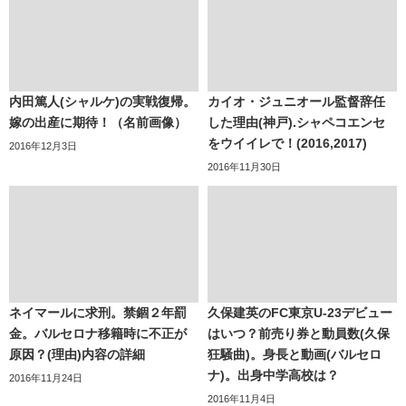
内田篤人(シャルケ)の実戦復帰。
カイオ・ジュニオール監督辞任
嫁の出産に期待！（名前画像）
した理由(神戸).シャペコエンセ
をウイイレで！(2016,2017)
2016年12月3日
2016年11月30日
ネイマールに求刑。禁錮２年罰
久保建英のFC東京U-23デビュー
金。バルセロナ移籍時に不正が
はいつ？前売り券と動員数(久保
原因？(理由)内容の詳細
狂騒曲)。身長と動画(バルセロ
ナ)。出身中学高校は？
2016年11月24日
2016年11月4日