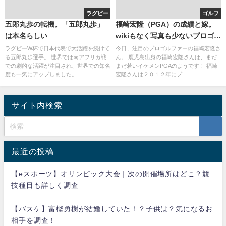
ラグビー
ゴルフ
五郎丸歩の転機。「五郎丸歩」
福崎宏隆（PGA）の成績と嫁。
は本名らしい
wikiもなく写真も少ないプロゴル
ファー！
ラグビーW杯で日本代表で大活躍を続けて
今日、注目のプロゴルファーの福崎宏隆さ
る五郎丸歩選手。 世界では南アフリカ戦
ん。 鹿児島出身の福崎宏隆さんは、まだ
での劇的な活躍が注目され、世界での知名
まだ若いイケメンPGAのようです！ 福崎
度も一気にアップしました。...
宏隆さんは２０１２年にプ...
サイト内検索
最近の投稿
【eスポーツ】オリンピック大会｜次の開催場所はどこ？競
技種目も詳しく調査
【バスケ】富樫勇樹が結婚していた！？子供は？気になるお
相手を調査！