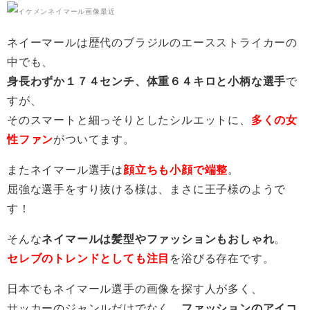
ネイーマールは歴代のブラジルのエースストライカーの
中でも、
身長わずか１７４センチ、体重６４キロと小柄な選手
で
すが、
そのスマートと細っそりとしたシルエットに、
多くの女
性ファン
がついてます。
またネイマール選手は
顔立ちも小顔で端整
。
屈強な選手をすり抜ける様は、まさに王子様のようで
す！
そんな
ネイマールは髪型やファッションもおしゃれ
。
セレブのトレンドとしても注目
を浴びる存在です。
日本でもネイマール選手の画像を探す人が多く、
サッカーのジャンルだけでなく、
ファッションのアイコ