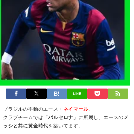
LINE
ブラジルの不動のエース・
ネイマール
。
クラブチームでは
「バルセロナ」
に所属し、エースの
メ
ッシと共に黄金時代
を築いてます。