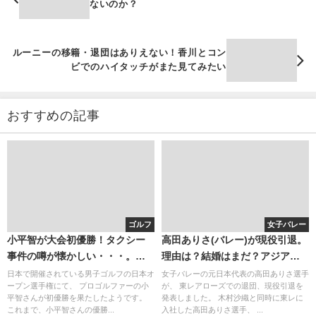
ないのか？
ルーニーの移籍・退団はありえない！香川とコン
ビでのハイタッチがまた見てみたい
おすすめの記事
ゴルフ
女子バレー
小平智が大会初優勝！タクシー
高田ありさ(バレー)が現役引退。
事件の噂が懐かしい・・・。彼
理由は？結婚はまだ？アジアン
女の古閑美保との結婚は？
ビューティーのモデルは別人
日本で開催されている男子ゴルフの日本オ
女子バレーの元日本代表の高田ありさ選手
ープン選手権にて、 プロゴルファーの小
が、 東レアローズでの退団、現役引退を
平智さんが初優勝を果たしたようです。
発表しました。 木村沙織と同時に東レに
これまで、小平智さんの優勝...
入社した高田ありさ選手、 ...