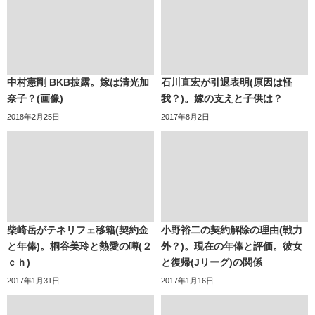
中村憲剛 BKB披露。嫁は清光加
石川直宏が引退表明(原因は怪
奈子？(画像)
我？)。嫁の支えと子供は？
2018年2月25日
2017年8月2日
柴崎岳がテネリフェ移籍(契約金
小野裕二の契約解除の理由(戦力
と年俸)。桐谷美玲と熱愛の噂(２
外？)。現在の年俸と評価。彼女
ｃｈ)
と復帰(Jリーグ)の関係
2017年1月31日
2017年1月16日