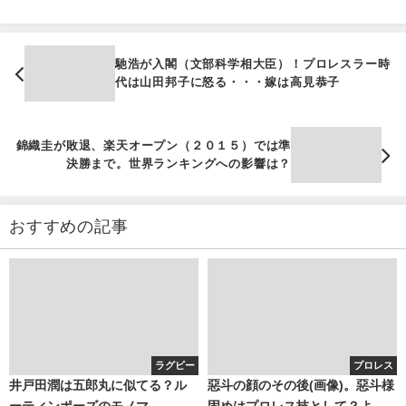
馳浩が入閣（文部科学相大臣）！プロレスラー時
代は山田邦子に怒る・・・嫁は高見恭子
錦織圭が敗退、楽天オープン（２０１５）では準
決勝まで。世界ランキングへの影響は？
おすすめの記事
ラグビー
プロレス
井戸田潤は五郎丸に似てる？ル
惡斗の顔のその後(画像)。惡斗様
ーティンポーズのモノマ
固めはプロレス技として？よし