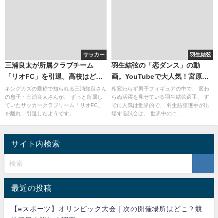
サッカー
羽生結弦
三浦良太が所属クラブチーム
羽生結弦の「恋ダンス」の動
「リオFC」を引退。高校はど
画。YouTubeで大人気！宮原知
こ？学校のサッカー部には所属
子と星野源の映像は？（画像）
キングカズの愛称で知られる三浦知良さん
相変わらず男子フィギュアの中で、 変わ
の息子・三浦良太さんが、 ずっと所属し
らぬ活躍を見せている羽生結弦選手。 す
しない
ていたサッカークラブリーム「リオFC」
でに人気は世界的で、 羽生結弦選手が出
を離れ、引退したようです。...
場する試合は、 世界中のニ...
サイト内検索
最近の投稿
【eスポーツ】オリンピック大会｜次の開催場所はどこ？競