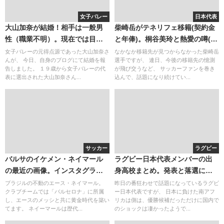
女子バレー
日本代表
大山加奈が結婚！相手は一般男
柴崎岳がテネリフェ移籍(契約金
性（職業不明）。現在では目の
と年俸)。桐谷美玲と熱愛の噂(２
くまが可愛い大人の女性に！
ｃｈ)
女子バレーの元得点源であった大山加奈さ
なかなか移籍先が見つからなかった柴崎岳
んが、 今日、自身のブログにて結婚を報
選手ですが、 連日、今後の移籍先の憶測
告しました。 １９歳から女子バレーの代
が飛び交うなど、 サッカーファンを巻き
表に選出された大山加奈さん...
込んで、話題になり続けてい...
サッカー
ラグビー
バルサのイケメン・ネイマール
ラグビー日本代表メンバーの出
の最近の画像。インスタグラム
身高校まとめ。発表と落選に外
のアカウントには彼女も登場？
国人が多い？
ブラジルの不動のエース・ネイマール。
昨日の番狂わせで話題になっているラグビ
クラブチームでは「バルセロナ」に所属
ー日本代表ですが、 日本に負けた南アフ
し、エースのメッシと共に黄金時代を築い
リカは側は、優勝候補だっただけに国内で
てます。 ネイーマールは歴代...
のショックは凄かったようで...