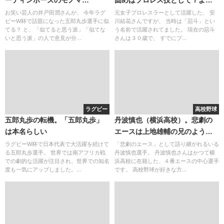
ネ・・・。五郎丸歩本人のコメ
この現在・・
お笑い芸人の井戸田潤さんが、 今年ラグ
元女子プロレスラーとして活躍した、 安
ビーW杯で話題になった五郎丸歩選手に似
川結花さんですが、 当時は「惡斗」とい
ントやリアクションが気になる
てる？ と、「似てると思う派」「似てな
う名前で活躍されてました。 現在の惡斗
いと思う派」の人で意見が分...
さんは３０歳で、 すでにプ...
ラグビー
高校野球
五郎丸歩の転機。「五郎丸歩」
丹波慎也（横浜高校）。悲劇の
は本名らしい
エースは上地雄輔の兄のような
存在。渡辺監督は写真を大切
ラグビーW杯で日本代表で大活躍を続けて
「悲劇のエース」として語り継がれるいる
る五郎丸歩選手。 世界では南アフリカ戦
丹波慎也選手。 丹波慎也さんはかつて横
に・・・。
での劇的な活躍が注目され、世界での知名
浜高校に在籍した、４番エースの中心選手
度も一気にアップしました。...
です。 高校野球が好きな方...