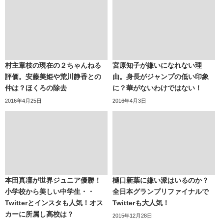
村主章枝の現在の２ちゃんねる
宮原知子が嫌いになれない理
評価。安藤美姫や荒川静香との
由。身長がジャンプの低い印象
仲は？ほくろの除去
に？華がないわけではない！
2016年4月25日
2016年4月3日
本田真凜が世界ジュニア優勝！
樋口新葉に嫌い派はいるのか？
小学校から美しい中学生・・
全日本グランプリファイナルで
Twitterとインスタも人気！オス
Twitterも大人気！
カーに所属し高校は？
2015年12月28日