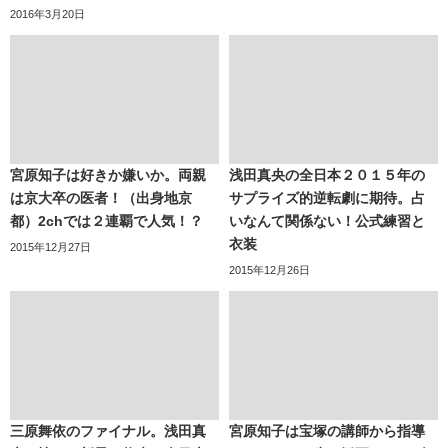
2016年3月20日
宮原知子は好きか嫌いか。両親
浅田真央の全日本２０１５年の
は京大卒の医者！（出身地京
サプライズ的逆転劇に期待。占
都）2chでは２連覇で人気！？
いなんて関係ない！公式練習と
衣装
2015年12月27日
2015年12月26日
三原舞依のファイナル。浅田真
宮原知子は宝塚の講師から指導