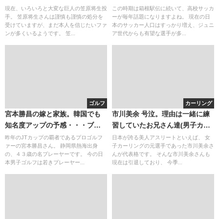
のために捧げた勝利！
想
現在、いろいろと大変な巨人の笠原将生投
この時期は箱根駅伝に続いて、高校サッカ
手。 笠原将生さんは謹慎も謹慎の処分を
ーが毎年話題になりますよね。 現在の日
受けていますが、まだ本人を信じたいファ
本のサッカー人口はすっかり増え、ジュニ
ンが多くいるようです。 笠...
ア世代からも有望な選手が多...
ゴルフ
カーリング
宮本勝昌の嫁と家族。韓国でも
市川美余 号泣。理由は一緒に練
知名度アップの予感・・・ブロ
習していたお兄さん達(男子カー
グ炎上は噂？
リング)の敗退(動画・画像)
昨年のJTカップの覇者であるプロゴルフ
日本が誇る美人アスリートといえば、 女
ァーの宮本勝昌さん。 静岡県熱海出身
子カーリングの元選手であった市川美余さ
の、４３歳の名プレーヤーです。 今の日
んが代表格です。 そんな市川美余さんも
本男子ゴルフは若きプレーヤー...
現在は引退しており、 今季...