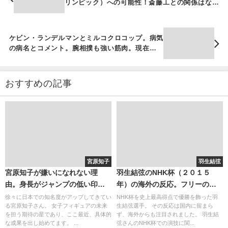
リンピック）への可能性！斎藤工との関係はな
い？（彼氏ではない）
ケビン・ランデルマンとミルコクロコップ。病気
の病名とコメント。腕相撲も強い筋肉。現在のベ
ンチプレスは？
おすすめの記事
宮原知子
羽生結弦
宮原知子が嫌いになれない理
羽生結弦のNHK杯（２０１５
由。身長がジャンプの低い印象
年）の海外の反応。フリーの曲
に？華がないわけではない！
と動画の再生数がすごい・・・
徐々に日本での知名度がアップしてきてい
NHK杯を史上最高得点で優勝を飾った羽
る宮原知子さん。 女子フィギュアの未来
生結弦選手。 その反応は国内に留まら
を担う期待の星であり、ここ最近、具体的
ず、海外からも注目されました。 羽生結
な成果を出し始めてます。 ...
弦さんのNHK杯での演技に関...