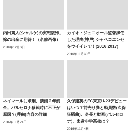
内田篤人(シャルケ)の実戦復帰。
カイオ・ジュニオール監督辞任
嫁の出産に期待！（名前画像）
した理由(神戸).シャペコエンセ
をウイイレで！(2016,2017)
2016年12月3日
2016年11月30日
ネイマールに求刑。禁錮２年罰
久保建英のFC東京U-23デビュー
金。バルセロナ移籍時に不正が
はいつ？前売り券と動員数(久保
原因？(理由)内容の詳細
狂騒曲)。身長と動画(バルセロ
ナ)。出身中学高校は？
2016年11月24日
2016年11月4日