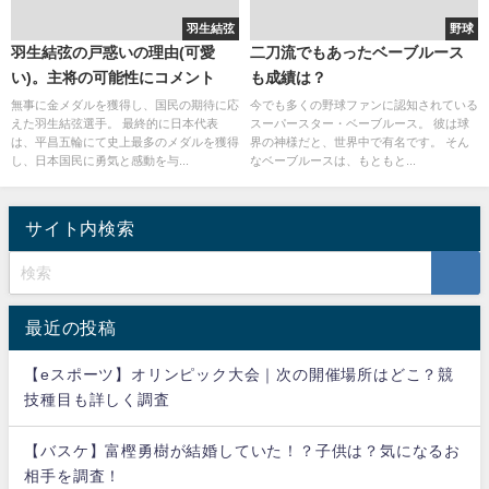
羽生結弦
野球
羽生結弦の戸惑いの理由(可愛
二刀流でもあったベーブルース
い)。主将の可能性にコメント
も成績は？
無事に金メダルを獲得し、国民の期待に応
今でも多くの野球ファンに認知されている
えた羽生結弦選手。 最終的に日本代表
スーパースター・ベーブルース。 彼は球
は、平昌五輪にて史上最多のメダルを獲得
界の神様だと、世界中で有名です。 そん
し、日本国民に勇気と感動を与...
なベーブルースは、もともと...
サイト内検索
最近の投稿
【eスポーツ】オリンピック大会｜次の開催場所はどこ？競
技種目も詳しく調査
【バスケ】富樫勇樹が結婚していた！？子供は？気になるお
相手を調査！