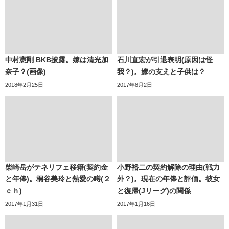
中村憲剛 BKB披露。嫁は清光加
石川直宏が引退表明(原因は怪
奈子？(画像)
我？)。嫁の支えと子供は？
2018年2月25日
2017年8月2日
柴崎岳がテネリフェ移籍(契約金
小野裕二の契約解除の理由(戦力
と年俸)。桐谷美玲と熱愛の噂(２
外？)。現在の年俸と評価。彼女
ｃｈ)
と復帰(Jリーグ)の関係
2017年1月31日
2017年1月16日