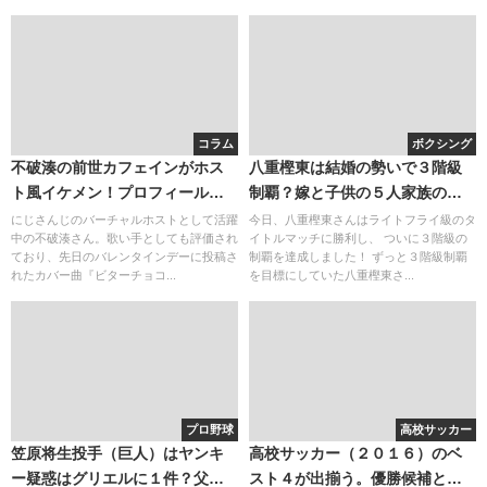
コラム
ボクシング
不破湊の前世カフェインがホス
八重樫東は結婚の勢いで３階級
ト風イケメン！プロフィールま
制覇？嫁と子供の５人家族の明
とめ
るい自宅が癒しになってる？
にじさんじのバーチャルホストとして活躍
今日、八重樫東さんはライトフライ級のタ
中の不破湊さん。歌い手としても評価され
イトルマッチに勝利し、 ついに３階級の
ており、先日のバレンタインデーに投稿さ
制覇を達成しました！ ずっと３階級制覇
れたカバー曲『ビターチョコ...
を目標にしていた八重樫東さ...
プロ野球
高校サッカー
笠原将生投手（巨人）はヤンキ
高校サッカー（２０１６）のベ
ー疑惑はグリエルに１件？父親
スト４が出揃う。優勝候補と予