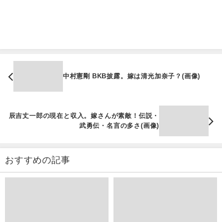
中村憲剛 BKB披露。嫁は清光加奈子？(画像)
辰吉丈一郎の現在と収入。嫁さんが素敵！伝説・
武勇伝・名言の多さ(画像)
おすすめの記事