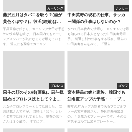
カーリング
サッカー
藤沢五月はタバコを吸う？(歯が
中田英寿の現在の仕事。サッカ
黄色くぼや？)。彼氏(結婚)は？
ー関係の仕事はしないのか？
かわいいので韓国で人気！(画像)
平昌五輪が始まり、カーリング女子が予想
かつて日本代表で活躍し、セリエＡでは最
外の快進撃を続け、 日本国内でもカーリ
も知られる日本人となった中田英寿元選
ングメンバーが気になる方が増えていま
手。 引退し別の仕事をする現在、過去の
す。 過去にも五輪でカーリン...
中田英寿さんをみて、 「過去...
プロレス
ゴルフ
惡斗の顔のその後(画像)。惡斗様
宮本勝昌の嫁と家族。韓国でも
固めはプロレス技として？よし
知名度アップの予感・・・ブロ
この現在・・
グ炎上は噂？
元女子プロレスラーとして活躍した、 安
昨年のJTカップの覇者であるプロゴルフ
川結花さんですが、 当時は「惡斗」とい
ァーの宮本勝昌さん。 静岡県熱海出身
う名前で活躍されてました。 現在の惡斗
の、４３歳の名プレーヤーです。 今の日
さんは３０歳で、 すでにプ...
本男子ゴルフは若きプレーヤー...