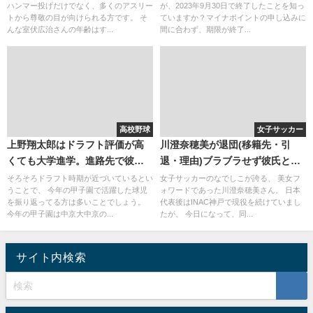
ハンマー投げだけでなく、多くのアスリー
が、2023年9月30日で終了したことを知っ
係
トから尊敬の目が向けられる方です。 そ
ていますか？マイナポイントの申し込みに
んな室伏広治さんの年齢はす...
間に合わず、期限が終了...
高校野球
女子サッカー
上野翔太郎はドラフト評価が高
川澄奈穂美が退団(移籍先・引
くても大学進学。進路先で彼女
退・理由)ブラブラせず彼氏と結
を作らないか心配
婚？アメブロ(ブログ)が面白い！
そろそろドラフト時期が近づいているとい
女子サッカーのなでしこが誇る、 美女フ
うことで、 今年の甲子園で活躍した球児
ォワードであった川澄奈穂美さん。 日本
を振り返ってる方は多いことでしょう。
代表後はINAC神戸で現役を続けていまし
今年の甲子園は中京大中京の...
たが、 今日になって、同...
サイト内検索