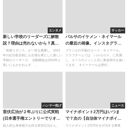
エンタメ
サッカー
新しい学校のリーダーズに解散
バルサのイケメン・ネイマール
説？理由は売れないから？真相
の最近の画像。インスタグラム
を調査！
のアカウントには彼女も登場？
「首振りダンス」が一世を風靡し、2023
ブラジルの不動のエース・ネイマール。
年の紅白歌合戦にも出場を果たした新しい
クラブチームでは「バルセロナ」に所属
学校のリーダーズ。 活動開始は2015年と
し、エースのメッシと共に黄金時代を築い
長いにもかかわらず、...
てます。 ネイーマールは歴代...
ハンマー投げ
ニュース
室伏広治が２年ぶりに公式実戦
マイナポイント2万円はいつま
(日本選手権エントリーでリオ五
で？次の【自治体マイナポイン
輪)。母のセラフィナさんとの関
ト事業】とは？
超人的な身体能力を誇る室伏広治さん。
マイナポイント2万円分を付与する事業