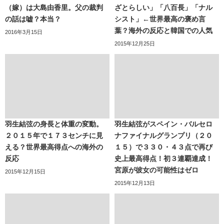
（嫁）は大島由香里。父の裁判
ざとらしい」「八百長」「ナル
の話は嘘？本当？
シスト」←世界最高の褒め言
葉？海外の反応と韓国での人気
2016年3月15日
2015年12月25日
羽生結弦の身長と体重の変動。
羽生結弦がスペイン・バルセロ
２０１５年で１７３センチに見
ナファイナルグランプリ（２０
える？世界最高得点への海外の
１５）で３３０・４３点で再び
反応
史上最高得点！初３連覇達成！
宮原が彼女の可能性はゼロ
2015年12月15日
2015年12月13日