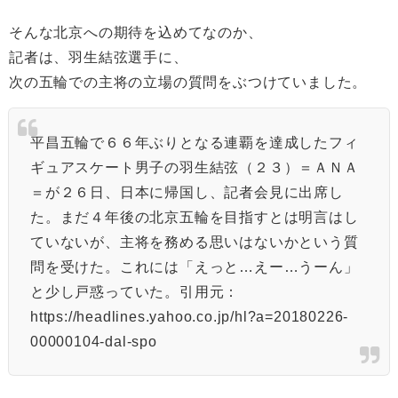
そんな北京への期待を込めてなのか、
記者は、羽生結弦選手に、
次の五輪での主将の立場の質問をぶつけていました。
平昌五輪で６６年ぶりとなる連覇を達成したフィ
ギュアスケート男子の羽生結弦（２３）＝ＡＮＡ
＝が２６日、日本に帰国し、記者会見に出席し
た。まだ４年後の北京五輪を目指すとは明言はし
ていないが、主将を務める思いはないかという質
問を受けた。これには「えっと…えー…うーん」
と少し戸惑っていた。引用元：
https://headlines.yahoo.co.jp/hl?a=20180226-
00000104-dal-spo