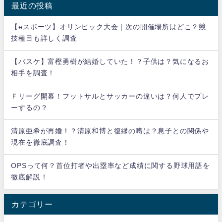
最近の投稿
【eスポーツ】オリンピック大会｜次の開催場所はどこ？競
技種目も詳しく調査
【バスケ】富樫勇樹が結婚していた！？子供は？気になるお
相手を調査！
Ｆリーグ開幕！フットサルとサッカーの違いは？何人でプレ
ーするの？
清原亜希が再婚！？清原和博と復縁の噂は？息子との関係や
現在を徹底調査！
OPSって何？首位打者や出塁率など成績に関する野球用語を
徹底解説！
カテゴリー