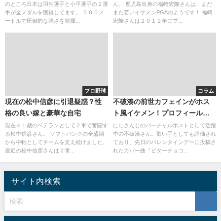
のところ日本は羽生選手と小平選手の２選
ん。 鹿児島出身の福崎宏隆さんは、まだ
手が金メダルを獲得してます。 ５００メ
まだ若いイケメンPGAのようです！ 福崎
ートルで圧倒的な強さを発揮...
宏隆さんは２０１２年にプ...
プロ野球
コラム
現在の松中信彦に引退疑惑？性
不破湊の前世カフェインがホス
格の良い嫁と豪華な自宅
ト風イケメン！プロフィールま
とめ
現在４１歳のベテランとして２軍で奮闘す
にじさんじのバーチャルホストとして活躍
る松中信彦さん。 ソフトバンクの全盛期
中の不破湊さん。歌い手としても評価され
から中軸としてチームを支え続けました。
ており、先日のバレンタインデーに投稿さ
最近の松中信彦さんは２軍...
れたカバー曲『ビターチョコ...
サイト内検索