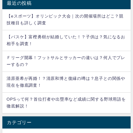
最近の投稿
【eスポーツ】オリンピック大会｜次の開催場所はどこ？競
技種目も詳しく調査
【バスケ】富樫勇樹が結婚していた！？子供は？気になるお
相手を調査！
Ｆリーグ開幕！フットサルとサッカーの違いは？何人でプレ
ーするの？
清原亜希が再婚！？清原和博と復縁の噂は？息子との関係や
現在を徹底調査！
OPSって何？首位打者や出塁率など成績に関する野球用語を
徹底解説！
カテゴリー