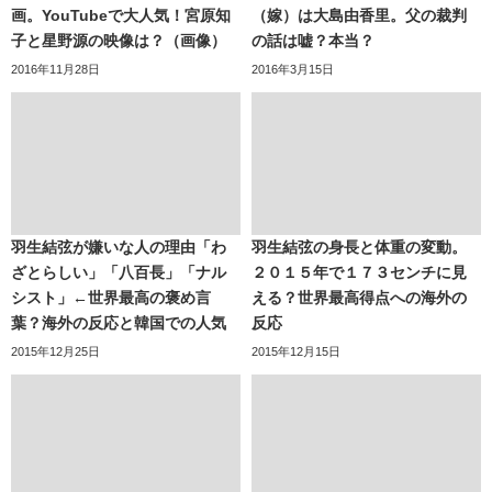
画。YouTubeで大人気！宮原知
（嫁）は大島由香里。父の裁判
子と星野源の映像は？（画像）
の話は嘘？本当？
2016年11月28日
2016年3月15日
羽生結弦が嫌いな人の理由「わ
羽生結弦の身長と体重の変動。
ざとらしい」「八百長」「ナル
２０１５年で１７３センチに見
シスト」←世界最高の褒め言
える？世界最高得点への海外の
葉？海外の反応と韓国での人気
反応
2015年12月25日
2015年12月15日