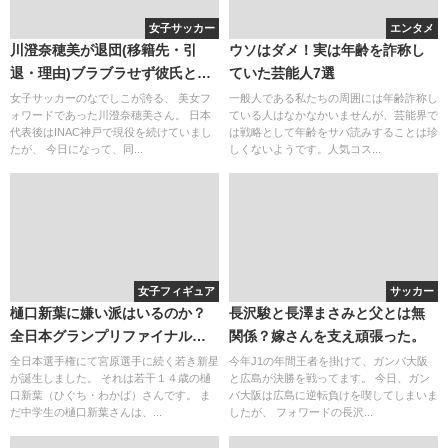
女子サッカー
エンタメ
川澄奈穂美が退団(移籍先・引
ウソはダメ！実は年齢を詐称し
退・理由)ブラブラせず彼氏と結
ていた芸能人7選
婚？アメブロ(ブログ)が面白い！
女子サッカーのなでしこが誇る、 美女フ
一般人である私たちの周囲には年齢詐称し
ォワードであった川澄奈穂美さん。 日本
ている人はなかなかいませんが、芸能界で
代表後はINAC神戸で現役を続けていまし
は戦略として年齢をサバ読みすることは珍
たが、 今日になって、同...
しくないようです。人気コス...
女子フィギュア
サッカー
樋口新葉に嫌い派はいるのか？
長沢駿と長澤まさみと父とは無
全日本グランプリファイナルで
関係？嫁さんを支え頑張った。
Twitterも大人気！
全日本選手権にて宮原選手に続く若き新星
今年J1の年間王者を掛けて、ガンバ大阪
が誕生しました。 それは若干１４歳の樋
と広島が決勝を戦ってます。 今日、ガン
口新葉（ひぐち・わかば）さんです。 ま
バ大阪は広島に逆転負けを喫してしまいま
だ中学生の樋口新葉さんは、...
したが、 フォワードの長沢...