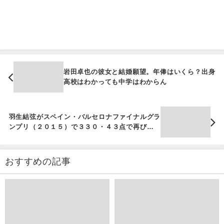
岩田卓也の彼女と結婚願望。年俸はいくら？出身
高校はわかっても中学はわからん
羽生結弦がスペイン・バルセロナファイナルグラ
ンプリ（２０１５）で３３０・４３点で再び史上
最高得点！初３連覇達成！宮原が彼女の可能性は
ゼロ
おすすめの記事