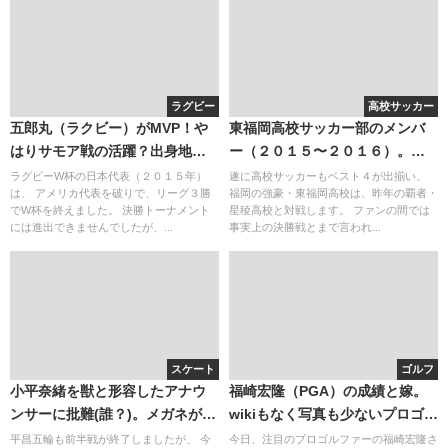
ラグビー
高校サッカー
五郎丸（ラクビー）がMVP！や
東福岡高校サッカー部のメンバ
はりサモア戦の活躍？出身地は
ー（２０１５〜２０１６）。出
さぞ盛り上がるだろう・・・
身中学・クラブは福岡が多い。
ラグビーW杯の日本代表（２０１５年）
遂に高校サッカーもベスト４が出揃い、
は、 アメリカ代表を破りで、リーグ３勝
福岡の強豪・東福岡高校は、昨年の覇者・
三宅選手への注目
でW杯を終えました。 決勝トーナメント
星稜高校と対戦します。 ファンの間では
には進出できませんでしたが、...
事実上の決勝戦とまで言われ...
スケート
ゴルフ
小平奈緒を獣と形容したアナウ
福崎宏隆（PGA）の成績と嫁。
ンサーに批難(誰？)。メガネが可
wikiもなく写真も少ないプロゴル
愛い
ファー！
平昌五輪も前半戦が終了しましたが、 今
今日、注目のプロゴルファーの福崎宏隆さ