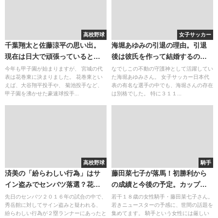
高校野球
女子サッカー
千葉翔太と佐藤涼平の思い出。
海堀あゆみの引退の理由。引退
現在は日大で頑張っているとい
後は彼氏を作って結婚するの
う
か？副業ってをしてるのか？姉
今年も甲子園が始まりますが、 宮城の代
なでしこの不動の守護神として活躍してい
表は花巻東に決まりました。 花巻東とい
た海堀あゆみさん。 女子サッカー日本代
のような存在
えば、大谷翔平投手や、 菊池投手など、
表の有名な選手の中でも、海堀さんの存在
甲子園を沸かせた豪速球投手...
は別格でした。 特に３１１...
高校野球
騎手
済美の「紛らわしい行為」はサ
藤田菜七子が落馬！初勝利から
イン盗みでセンバツ落選？花巻
の成績と今後の予定。カップ１
東(千葉翔太)以来の秀岳館。明石
杯分の幸せ
先日のセンバツ２０１６年の試合の中で、
若干１８歳の女性騎手・藤田菜七子さん。
秀岳館に対してサイン盗みと疑われる、
若きニュースターの予感に、世間の話題を
商業のチアリーダーが可愛い！
紛らわしい行為が２塁ランナーにあったと
集めてます。 騎手という女性には厳しい
吉高壮のドラフトの可能性