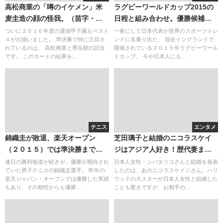
高松商業の「噂のイケメン」米
ラグビーワールドカップ2015の
麦圭造の顔の怪我。（苗字・名
日程と組み合わせ。優勝候補に
字の読み）秀岳館のサイン盗み
ついて
ついに２０１６年度の選抜甲子園もベスト
一夜にして日本代表が世界のスポーツトレ
４が出揃いました。 準決勝で特に注目さ
ンドに名乗り出た、 現在イングランドで
と鍛治舎巧監督。
れているのは、 高松商業と秀岳館の試合
開催されている２０１５年ラグビーワール
です。 このカードの結果を...
ドカップ。 今や日本人にも...
テニス
エンタメ
錦織圭が敗退、楽天オープン
芝田璃子と結婚のニコラスケイ
（２０１５）では準決勝まで。
ジはアジア人好き！歴代妻まと
世界ランキングへの影響は？
め
連日の勝利報道が続きが、優勝が期待され
日本人女性・シバタリコさんと結婚を発表
ていた男子テニスの錦織圭選手。 昨年の
したのは、あのニコラスケイジさん。ハリ
楽天ジャパン・オープンでは優勝した実績
ウッドの大スターが日本人女性と結婚した
もあり、その相性からも優勝...
ことも驚きですが、お相手の...