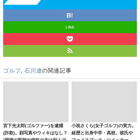
LINE
ゴルフ
,
石川遼
の関連記事
宮下光太郎(ゴルファー)を逮捕
小祝さくら(女子ゴルフ)の実力。
(詐欺)。顔写真やウィキはなし？
経歴と出身中学・高校。彼氏や
(国循の医師や歯科の方は別人で
フェイスブック・ツイッター