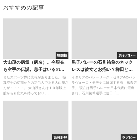
おすすめの記事
格闘技
男子バレー
大山茂の病気（病名）。今現在
男子バレーの石川祐希のネック
も空手の伝説。息子はいるの
レスは彼女とお揃い？柳田と石
か？
川は仲良し？
またスポーツ界に悲報がありました。 極
イタリアのバレーリーグ・セリアAのパッ
真空手の初期からの功労人である大山茂さ
ラヴォーロ・モデナに所属する石川祐希選
んが・・・・。 大山茂さんは１０年以上
手。 現在は男子バレーの日本代表に選出
前からも病気を持っており、...
され、石川祐希選手は連日「...
高校野球
ラグビー