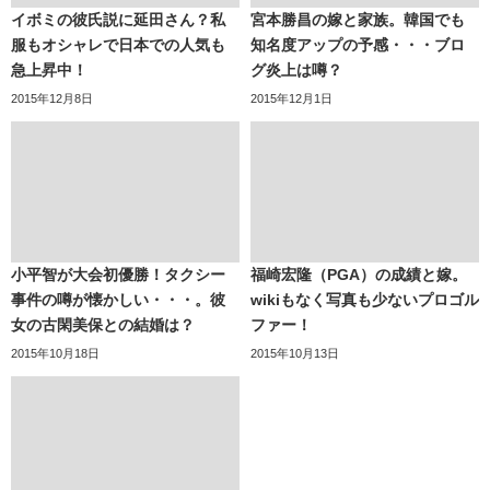
イボミの彼氏説に延田さん？私
宮本勝昌の嫁と家族。韓国でも
服もオシャレで日本での人気も
知名度アップの予感・・・ブロ
急上昇中！
グ炎上は噂？
2015年12月8日
2015年12月1日
小平智が大会初優勝！タクシー
福崎宏隆（PGA）の成績と嫁。
事件の噂が懐かしい・・・。彼
wikiもなく写真も少ないプロゴル
女の古閑美保との結婚は？
ファー！
2015年10月18日
2015年10月13日