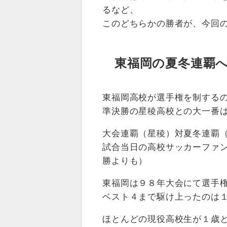
るなど、
このどちらかの勝者が、今回
東福岡の夏冬連覇
東福岡高校が選手権を制する
準決勝の星稜高校との大一番
大会連覇（星稜）対夏冬連覇
試合当日の高校サッカーファ
勝よりも）
東福岡は９８年大会にて選手
ベスト４まで駆け上ったのは
ほとんどの現役高校生が１歳