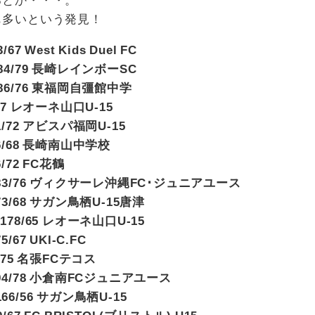
も多いという発見！
/67 West Kids Duel FC
8 184/79 長崎レインボーSC
6 186/76 東福岡自彊館中学
70/67 レオーネ山口U-15
181/72 アビスパ福岡U-15
 176/68 長崎南山中学校
6/72 FC花鶴
02 183/76 ヴィクサーレ沖縄FC･ジュニアユース
 173/68 サガン鳥栖U-15唐津
5 178/65 レオーネ山口U-15
5/67 UKI-C.FC
90/75 名張FCテコス
8 194/78 小倉南FCジュニアユース
 166/56 サガン鳥栖U-15