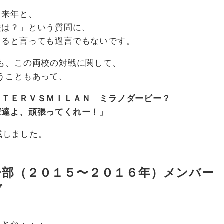
・来年と、
校は？」という質問に、
まると言っても過言でもないです。
も、この両校の対戦に関して、
うこともあって、
ＮＴＥＲＶＳＭＩＬＡＮ ミラノダービー？
輩達よ、頑張ってくれー！」
て残しました。
ー部（２０１５〜２０１６年）メンバー
ブ
るとか・・・。