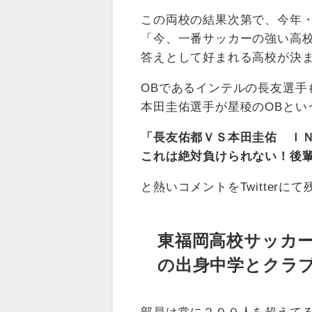
この両校の結果次第で、今年
「今、一番サッカーの強い高
答えとして好まれる高校が決
OBであるインテルの長友選手
本田圭佑選手が星稜のOBとい
「長友佑都ＶＳ本田圭佑 Ｉ
これは絶対負けられない！後
と熱いコメントをTwitterに
東福岡高校サッカ
の出身中学とクラ
部員は常に２００人を超えて