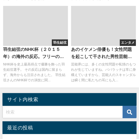
羽生結弦
エンタメ
羽生結弦のNHK杯（２０１５
あのイケメン俳優も！女性問題
年）の海外の反応。フリーの曲
を起こして干された男性芸能人
と動画の再生数がすごい・・・
まとめ
NHK杯を史上最高得点で優勝を飾った羽
芸能界には、多くの女性問題や私情のもつ
生結弦選手。 その反応は国内に留まら
れが生じていますね。パパラッチは常に身
ず、海外からも注目されました。 羽生結
構えていますから、芸能人のスキャンダル
弦さんのNHK杯での演技に関...
は瞬く間に私たちの耳にも入...
サイト内検索
最近の投稿