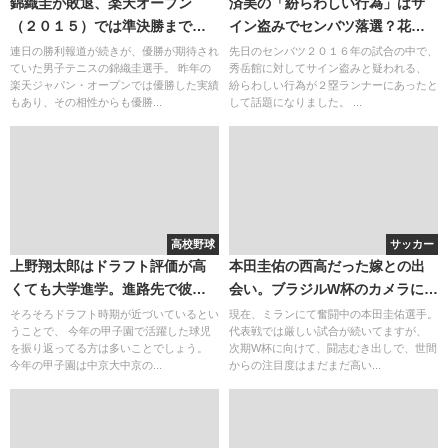
錦織圭が敗退、楽天オープン
済美の「紛らわしい行為」はサ
（２０１５）では準決勝まで。
イン盗みでセンバツ落選？花巻
世界ランキングへの影響は？
東(千葉翔太)以来の秀岳館。明石
連日の勝利報道が続きが、優勝が期待され
先日のセンバツ２０１６年の試合の中で、
ていた男子テニスの錦織圭選手。 昨年の
秀岳館に対してサイン盗みと疑われる、
商業のチアリーダーが可愛い！
楽天ジャパン・オープンでは優勝した実績
紛らわしい行為が２塁ランナーにあったと
吉高壮のドラフトの可能性
もあり、その相性からも優勝...
して話題になりました。 ...
高校野球
サッカー
上野翔太郎はドラフト評価が高
本田圭佑の西高だった嫁との出
くても大学進学。進路先で彼女
会い。ブラジルW杯のカメラに映
を作らないか心配
る？
そろそろドラフト時期が近づいているとい
現在、ミランにて奮闘中の本田圭佑選手。
うことで、 今年の甲子園で活躍した球児
代表戦では厳しい試合が続いてますが、
を振り返ってる方は多いことでしょう。
次期W杯に向けて、闘志むき出しで、世間
今年の甲子園は中京大中京の...
からの注目度はまだまだ高い...