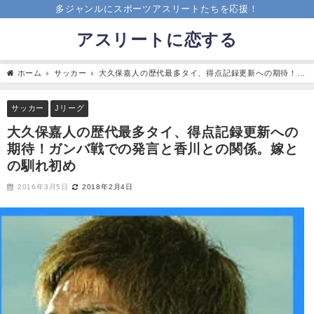
多ジャンルにスポーツアスリートたちを応援！
アスリートに恋する
ホーム
サッカー
大久保嘉人の歴代最多タイ、得点記録更新への期待！ガ
ンバ戦での発言と香川との関係。嫁との馴れ初め
サッカー
Jリーグ
大久保嘉人の歴代最多タイ、得点記録更新への
期待！ガンバ戦での発言と香川との関係。嫁と
の馴れ初め
2016年3月5日
2018年2月4日