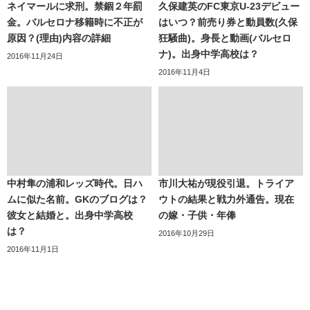
ネイマールに求刑。禁錮２年罰
久保建英のFC東京U-23デビュー
金。バルセロナ移籍時に不正が
はいつ？前売り券と動員数(久保
原因？(理由)内容の詳細
狂騒曲)。身長と動画(バルセロ
ナ)。出身中学高校は？
2016年11月24日
2016年11月4日
中村隼の浦和レッズ時代。日ハ
市川大祐が現役引退。トライア
ムに似た名前。GKのブログは？
ウトの結果と戦力外通告。現在
彼女と結婚と。出身中学高校
の嫁・子供・年俸
は？
2016年10月29日
2016年11月1日