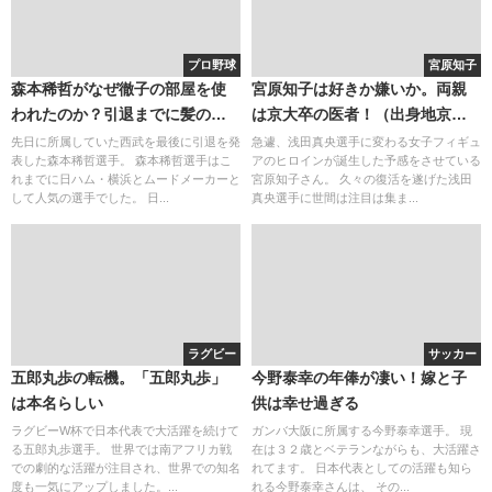
プロ野球
宮原知子
森本稀哲がなぜ徹子の部屋を使
宮原知子は好きか嫌いか。両親
われたのか？引退までに髪の病
は京大卒の医者！（出身地京
気の子供を励ました。嫁は誇ら
都）2chでは２連覇で人気！？
先日に所属していた西武を最後に引退を発
急遽、浅田真央選手に変わる女子フィギュ
表した森本稀哲選手。 森本稀哲選手はこ
アのヒロインが誕生した予感をさせている
しい
れまでに日ハム・横浜とムードメーカーと
宮原知子さん。 久々の復活を遂げた浅田
して人気の選手でした。 日...
真央選手に世間は注目は集ま...
ラグビー
サッカー
五郎丸歩の転機。「五郎丸歩」
今野泰幸の年俸が凄い！嫁と子
は本名らしい
供は幸せ過ぎる
ラグビーW杯で日本代表で大活躍を続けて
ガンバ大阪に所属する今野泰幸選手。 現
る五郎丸歩選手。 世界では南アフリカ戦
在は３２歳とベテランながらも、大活躍さ
での劇的な活躍が注目され、世界での知名
れてます。 日本代表としての活躍も知ら
度も一気にアップしました。...
れる今野泰幸さんは、 その...