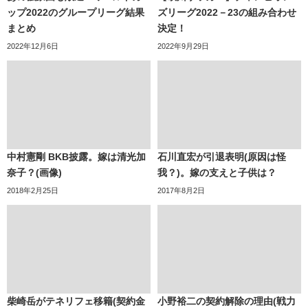
ップ2022のグループリーグ結果
ズリーグ2022－23の組み合わせ
まとめ
決定！
2022年12月6日
2022年9月29日
中村憲剛 BKB披露。嫁は清光加
石川直宏が引退表明(原因は怪
奈子？(画像)
我？)。嫁の支えと子供は？
2018年2月25日
2017年8月2日
柴崎岳がテネリフェ移籍(契約金
小野裕二の契約解除の理由(戦力