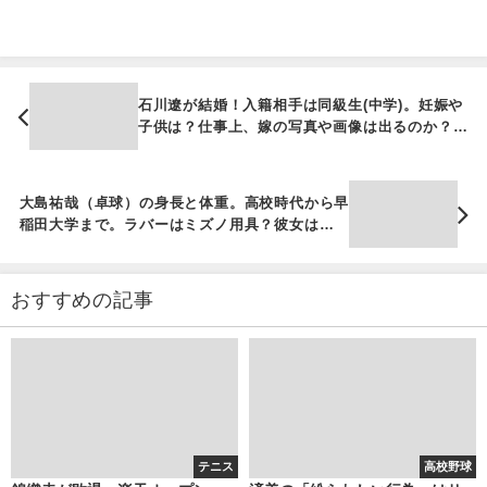
石川遼が結婚！入籍相手は同級生(中学)。妊娠や
子供は？仕事上、嫁の写真や画像は出るのか？挙
式と披露宴の予定
大島祐哉（卓球）の身長と体重。高校時代から早
稲田大学まで。ラバーはミズノ用具？彼女は女子
アナになる可能性・・・
おすすめの記事
テニス
高校野球