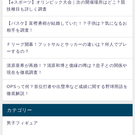
【eスポーツ】オリンピック大会｜次の開催場所はどこ？競
技種目も詳しく調査
【バスケ】富樫勇樹が結婚していた！？子供は？気になるお
相手を調査！
Ｆリーグ開幕！フットサルとサッカーの違いは？何人でプレ
ーするの？
清原亜希が再婚！？清原和博と復縁の噂は？息子との関係や
現在を徹底調査！
OPSって何？首位打者や出塁率など成績に関する野球用語を
徹底解説！
カテゴリー
男子フィギュア