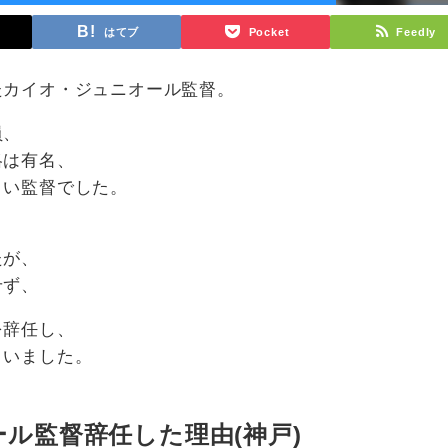
はてブ
Pocket
Feedly
たカイオ・ジュニオール監督。
員、
略は有名、
きい監督でした。
たが、
せず、
を辞任し、
まいました。
ル監督辞任した理由(神戸)