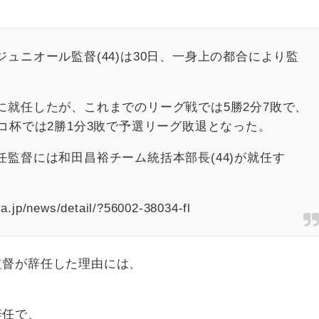
ュニオール監督(44)は30日、一身上の都合により監
に就任したが、これまでのリーグ戦では5勝2分7敗で、
コ杯では2勝1分3敗で予選リーグ敗退となった。
監督には和田昌裕チーム統括本部長(44)が就任す
jp/news/detail/?56002-38034-fl
監督が辞任した理由には、
。
辞任で、