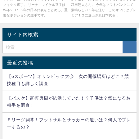
マイケル選手。 リーチ・マイケル選手は
武田翔太さん。 今年はソフトバンクにて
ーブはメジャーで通用する？
W杯２０１５年の日本代表をまとめる、重
素晴らしい１年を送り、このオフにはプレ
要なポジションの選手です。...
ミア１２に選出され日本代表...
サイト内検索
最近の投稿
【eスポーツ】オリンピック大会｜次の開催場所はどこ？競
技種目も詳しく調査
【バスケ】富樫勇樹が結婚していた！？子供は？気になるお
相手を調査！
Ｆリーグ開幕！フットサルとサッカーの違いは？何人でプレ
ーするの？