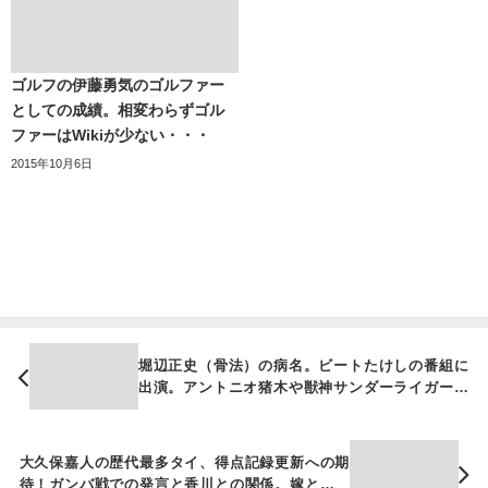
ゴルフの伊藤勇気のゴルファー
としての成績。相変わらずゴル
ファーはWikiが少ない・・・
2015年10月6日
堀辺正史（骨法）の病名。ビートたけしの番組に
出演。アントニオ猪木や獣神サンダーライガー、
船木を指導！
大久保嘉人の歴代最多タイ、得点記録更新への期
待！ガンバ戦での発言と香川との関係。嫁との馴