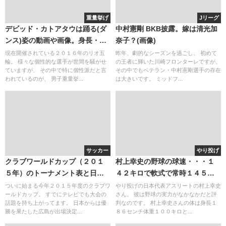
重量挙げ
Jリーグ
デビッド・カトアタウは踊る(ダ
中村憲剛 BKB披露。嫁は清光加
ンス)姿の動画や画像。身長・体
奈子？(画像)
重のプロフィール(wiki)と実力・
現在開催されている２０１６年のリオ五
昨年、劇的なシーズンを過ごし、 初めて
輪。 様々な個性的な選手が世間を騒がせ
の王者に輝いた川崎フロンターレですが、
実績
ていますが、 その中で特に個性派だと言
その中でもベテラン・中村憲剛選手の存在
われているのが、 男子重量挙...
は大きいです。 ミッドフ...
サッカー
やり投げ
クラブワールドカップ（２０１
村上幸史の野球の球速・・・１
５年）のトーナメント表と日
４２キロで軟式で常時１４５キ
程。賞金はどのようなシステム
ロ、MAX１５２キロ・・・始球
ついに始まる今年２０１５年度のクラブワ
やり投げの日本代表アスリートの村上幸史
ールドカップ。 すでにテレビでも大会の
さん。 彼は野球の実力がなかなかだと評
なのか？
式にはいつ？
話題を持ち上がってます。 日本からは優
判なのです。 村上幸史さんの体は身長１
勝を果たした広島が出場決定...
８６センチ体重１００キロと...