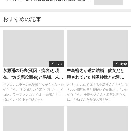
れ初め
おすすめの記事
プロレス
プロ野球
永源遥の死去(死因・病名)と現
中島裕之が遂に結婚！彼女だと
在。つば(悪役商会)と馬場。末永
噂されていた相沢紗世との馴れ
遥と似てる？(画像動画)
初めは対談？優柔不断な性格で
元プロレスラーの永源遥さんが亡くなった
オリックスに所属する中島裕之さんが、モ
そうです。 ７０歳という若さでした。 プ
デルの相沢紗世と極秘結婚を果たしていた
結婚が長引いた？
ロレスラーファンの間では、 馬場さん世
そうです。 中島裕之さんと相沢紗世さん
代にインパクトを与えたの...
は、かねてから熱愛の噂があ...