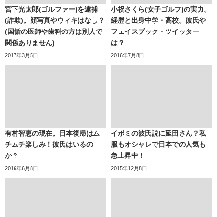
宮下光太郎(ゴルファー)を逮捕
小祝さくら(女子ゴルフ)の実力。
(詐欺)。顔写真やウィキはなし？
経歴と出身中学・高校。彼氏や
(国循の医師や歯科の方は別人で
フェイスブック・ツイッター
関係ありません)
は？
2017年3月5日
2016年7月8日
有村智恵の現在。日本復帰はム
イボミの彼氏説に延田さん？私
チムチ楽しみ！彼氏はいるの
服もオシャレで日本での人気も
か？
急上昇中！
2016年6月8日
2015年12月8日