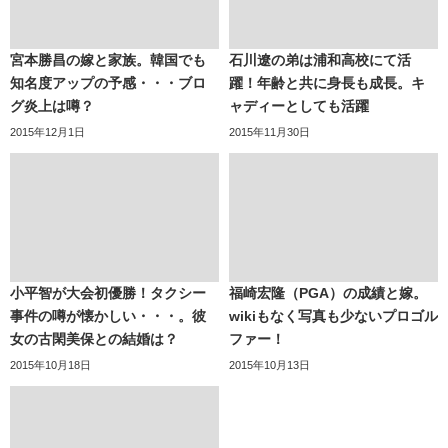
宮本勝昌の嫁と家族。韓国でも
石川遼の弟は浦和高校にて活
知名度アップの予感・・・ブロ
躍！年齢と共に身長も成長。キ
グ炎上は噂？
ャディーとしても活躍
2015年12月1日
2015年11月30日
小平智が大会初優勝！タクシー
福崎宏隆（PGA）の成績と嫁。
事件の噂が懐かしい・・・。彼
wikiもなく写真も少ないプロゴル
女の古閑美保との結婚は？
ファー！
2015年10月18日
2015年10月13日