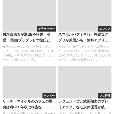
女子サッカー
エンタメ
川澄奈穂美が退団(移籍先・引
スマホがバグ？それ、悪質なア
退・理由)ブラブラせず彼氏と結
プリが原因かも！無料アプリの
婚？アメブロ(ブログ)が面白い！
落とし穴とその対策
女子サッカーのなでしこが誇る、 美女フ
え？スマホ 勝手に動く？そんな経験をし
ォワードであった川澄奈穂美さん。 日本
たことがないでしょうか？気がつけば知ら
代表後はINAC神戸で現役を続けていまし
ないアプリが入っていたり、身に覚えのな
たが、 今日になって、同...
いサイトに繋いだ履歴があっ...
ラグビー
プロ野球
リーチ・マイケルのカフェの場
レジェンドごと武田翔太のプレ
所は府中！年収は相当な・・・
ミア１２。なぜ永井優香が彼女
失敗して号泣するなよ！
と言われたのか・・・。鋭いカ
ラグビー日本代表のキャプテンのリーチ・
レジェンドの愛称が少しずつ定着している