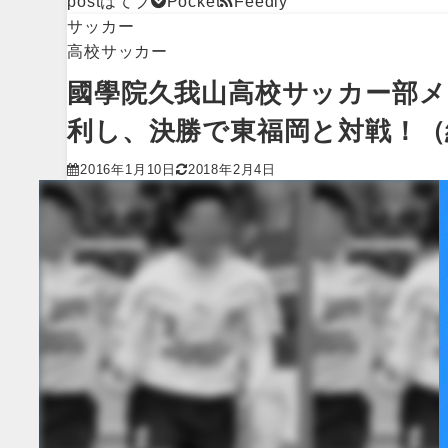
post
はてブ
Pocket
Feedly
サッカー
高校サッカー
國學院久我山高校サッカー部メン
利し、決勝で東福岡と対戦！（
2016年1月10日
2018年2月4日