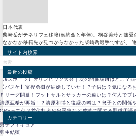
日本代表
柴崎岳がテネリフェ移籍(契約金と年俸)。桐谷美玲と熱愛の
なかなか移籍先が見つからなかった柴崎岳選手ですが、 連
サイト内検索
最近の投稿
【eスポーツ】オリンピック大会｜次の開催場所はどこ？競
【バスケ】富樫勇樹が結婚していた！？子供は？気になる
Ｆリーグ開幕！フットサルとサッカーの違いは？何人でプ
清原亜希が再婚！？清原和博と復縁の噂は？息子との関係
OPSって何？首位打者や出塁率など成績に関する野球用語
カテゴリー
男子フィギュア
羽生結弦