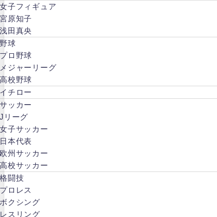
女子フィギュア
宮原知子
浅田真央
野球
プロ野球
メジャーリーグ
高校野球
イチロー
サッカー
Jリーグ
女子サッカー
日本代表
欧州サッカー
高校サッカー
格闘技
プロレス
ボクシング
レスリング