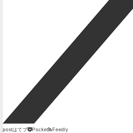
post
はてブ
Pocket
Feedly