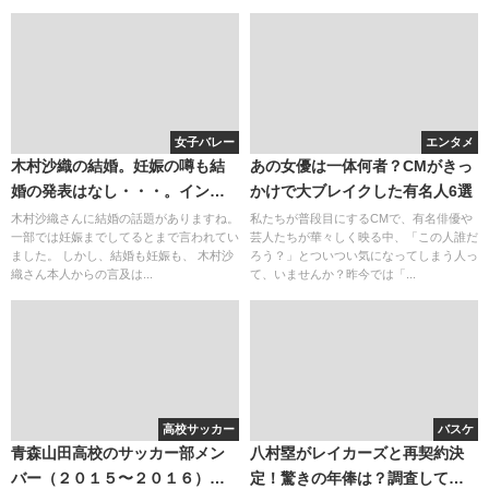
女子バレー
エンタメ
木村沙織の結婚。妊娠の噂も結
あの女優は一体何者？CMがきっ
婚の発表はなし・・・。インス
かけで大ブレイクした有名人6選
タグラムとツイッターを覗いた
木村沙織さんに結婚の話題がありますね。
私たちが普段目にするCMで、有名俳優や
一部では妊娠までしてるとまで言われてい
芸人たちが華々しく映る中、「この人誰だ
が
ました。 しかし、結婚も妊娠も、 木村沙
ろう？」とついつい気になってしまう人っ
織さん本人からの言及は...
て、いませんか？昨今では「...
高校サッカー
バスケ
青森山田高校のサッカー部メン
八村塁がレイカーズと再契約決
バー（２０１５〜２０１６）。
定！驚きの年俸は？調査してみ