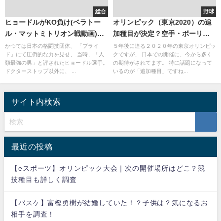
総合
野球
ヒョードルがKO負け(ベラトー
オリンピック（東京2020）の追
ル・マットミトリオン戦動画)。
加種目が決定？空手・ボーリン
現役続行の理由。現在の年齢と
グ・サーフィン。いくつ落選す
かつては日本の格闘技団体、 「プライ
５年後に迫る２０２０年の東京オリンピッ
ド」にて圧倒的な力を見せ、 当時、「人
クですが、 日本での開催に、今から多く
劣化と家族
るのか・・・
類最強の男」と評されたヒョードル選手。
の期待がされてます。 特に話題になって
ドクターストップ以外に、 ...
いるのが「追加種目」ですね...
サイト内検索
最近の投稿
【eスポーツ】オリンピック大会｜次の開催場所はどこ？競
技種目も詳しく調査
【バスケ】富樫勇樹が結婚していた！？子供は？気になるお
相手を調査！