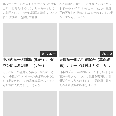
神野優太と高橋壱晟に注目！出
た！
高校サッカーのベスト４までに残った青森
2023年8月6日に、アメリカプロバスケッ
山田。 野球だけでなく、サッカーとして
トボール（NBA）レイカーズと八村 塁選
身地（中学）・クラブ
の名門として、今年の活躍は素晴らしいで
手の再契約が発表されましたね！これで新
す！ 決勝進出を賭けて青森...
シーズンも、レイカー...
男子バレー
プロレス
中垣内祐一の謝罪（動画）。ダ
天龍源一郎の引退試合（革命終
ウン症は悪い噂！（ガセ）
焉）。カードは対オカダ・カズ
チカ。負けたがテレビ放映は？
男子バレーの監督でもある中垣内祐一さ
日本のプロレス界のレジェンドといえば天
ん。 今後の日本バレーの快進撃の中心に
龍源一郎さん。 ついに引退を表明し、引
チケットを持ってた人は幸せ
あり期待され、 その容姿端麗なルックス
退試合も決行されました。 天龍源一郎さ
者！
も女性に人気でした。 そんな...
んの引退試合の相手はオカダ...