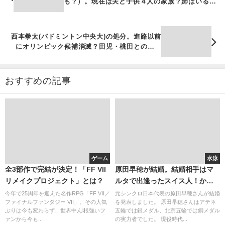
も？）。現在は夫と子供４人の家族？姉はいるの
か・・・
西本拳太(バドミントン中央大)の処分。進路以前
にオリンピック候補消滅？田児・桃田との関係
性。出身校中学と高校
おすすめの記事
ゲーム
水泳
全3部作で完結が決定！「FF VII
原田早穂が結婚。結婚相手はマ
リメイクプロジェクト」とは？
ルタで出逢ったスイス人！かわ
いいシンクロの解説者が登場す
今年で25周年を迎えた名作RPG「FF VII／
元シンクロ日本代表の原田早穂さんが結婚
ファイナルファンタジー VII」。その人気
を発表しました。 原田早穂さんはアテネ
ると？
ぶりは今も変わらず、世界中んl根強いフ
五輪では銀メダル、北京五輪では銅メダル
ァンから今も...
の実力者でした。 現役時代...