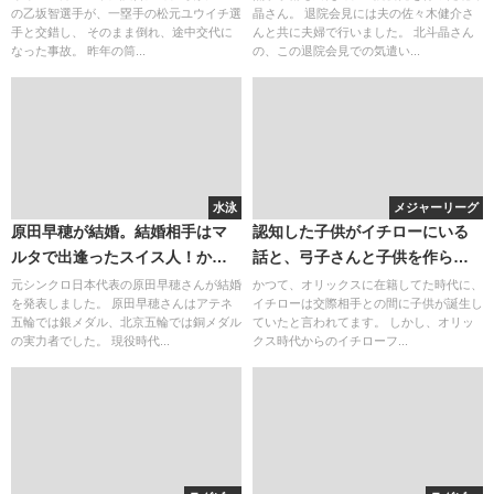
の乙坂智選手が、一塁手の松元ユウイチ選
晶さん。 退院会見には夫の佐々木健介さ
手と交錯し、 そのまま倒れ、途中交代に
んと共に夫婦で行いました。 北斗晶さん
なった事故。 昨年の筒...
の、この退院会見での気遣い...
水泳
メジャーリーグ
原田早穂が結婚。結婚相手はマ
認知した子供がイチローにいる
ルタで出逢ったスイス人！かわ
話と、弓子さんと子供を作らな
いいシンクロの解説者が登場す
い理由。
元シンクロ日本代表の原田早穂さんが結婚
かつて、オリックスに在籍してた時代に、
を発表しました。 原田早穂さんはアテネ
イチローは交際相手との間に子供が誕生し
ると？
五輪では銀メダル、北京五輪では銅メダル
ていたと言われてます。 しかし、オリッ
の実力者でした。 現役時代...
クス時代からのイチローフ...