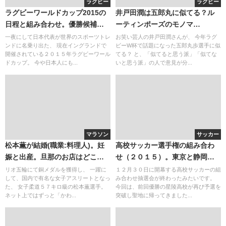
ラグビー
ラグビー
ラグビーワールドカップ2015の
井戸田潤は五郎丸に似てる？ル
日程と組み合わせ。優勝候補に
ーティンポーズのモノマ
ついて
ネ・・・。五郎丸歩本人のコメ
一夜にして日本代表が世界のスポーツトレ
お笑い芸人の井戸田潤さんが、 今年ラグ
ンドに名乗り出た、 現在イングランドで
ビーW杯で話題になった五郎丸歩選手に似
ントやリアクションが気になる
開催されている２０１５年ラグビーワール
てる？ と、「似てると思う派」「似てな
ドカップ。 今や日本人にも...
いと思う派」の人で意見が分...
マラソン
サッカー
松本薫が結婚(職業:料理人)。妊
高校サッカー選手権の組み合わ
娠と出産。旦那のお店はどこ？
せ（２０１５）。東京と静岡は
金沢マラソンのタイム。かわい
意外な結果？
リオ五輪にて銅メダルを獲得し、 一躍に
１２月３０日に開幕する高校サッカーの組
して、国内で有名な女子アスリートとなっ
み合わせ抽選会が終わったみたいです。
い
た、 女子柔道５７キロ級の松本薫選手。
今回は、前回優勝の星陵高校が再び予選を
ネット上ではずっと「かわ...
突破し聖地に帰ってきました...