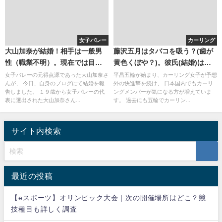
女子バレー
カーリング
大山加奈が結婚！相手は一般男
藤沢五月はタバコを吸う？(歯が
性（職業不明）。現在では目の
黄色くぼや？)。彼氏(結婚)は？
くまが可愛い大人の女性に！
かわいいので韓国で人気！(画像)
女子バレーの元得点源であった大山加奈さ
平昌五輪が始まり、カーリング女子が予想
んが、 今日、自身のブログにて結婚を報
外の快進撃を続け、 日本国内でもカーリ
告しました。 １９歳から女子バレーの代
ングメンバーが気になる方が増えていま
表に選出された大山加奈さん...
す。 過去にも五輪でカーリン...
サイト内検索
最近の投稿
【eスポーツ】オリンピック大会｜次の開催場所はどこ？競
技種目も詳しく調査