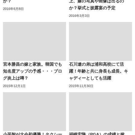
か？
上、嫁の写真や画像は出るの
か？挙式と披露宴の予定
2016年6月8日
2016年3月3日
宮本勝昌の嫁と家族。韓国でも
石川遼の弟は浦和高校にて活
知名度アップの予感・・・ブロ
躍！年齢と共に身長も成長。キ
グ炎上は噂？
ャディーとしても活躍
2015年12月1日
2015年11月30日
小平智が大会初優勝！タクシー
福崎宏隆（PGA）の成績と嫁。