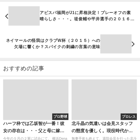
アビスパ福岡がJ1に昇格決定！プレーオフの素
晴らしさ・・・。堤俊輔や平井選手の２０１６年
のブログを楽しみに！
ネイマールの怪我はクラブW杯（２０１５）への
欠場に響くか？スパイクの刺繍の言葉の意味
おすすめの記事
プロ野球
プロレス
ハーフ枠では乙坂智が一番！彼
北斗晶の気遣いは会見スタッフ
女の存在は・・・父と母に嫁を
の態度を優しく。現役時代から
紹介できる日はくるのか？
北斗晶の気遣いは上手だった？
今年の５月の２軍に試合にて、 横浜Dena
無事手術も終えて、退院会見を行った北斗