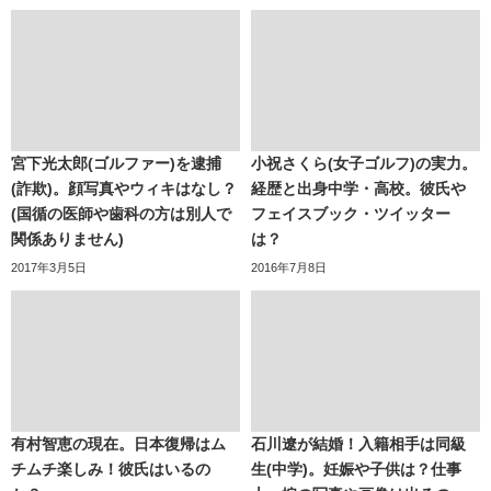
宮下光太郎(ゴルファー)を逮捕
小祝さくら(女子ゴルフ)の実力。
(詐欺)。顔写真やウィキはなし？
経歴と出身中学・高校。彼氏や
(国循の医師や歯科の方は別人で
フェイスブック・ツイッター
関係ありません)
は？
2017年3月5日
2016年7月8日
有村智恵の現在。日本復帰はム
石川遼が結婚！入籍相手は同級
チムチ楽しみ！彼氏はいるの
生(中学)。妊娠や子供は？仕事