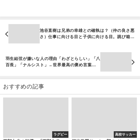
池谷直樹は兄弟の幸雄との確執は？（仲の良さ悪
さ）仕事に向ける目と子供に向ける目。跳び箱記
録と身長
羽生結弦が嫌いな人の理由「わざとらしい」「八
百長」「ナルシスト」←世界最高の褒め言葉？海
外の反応と韓国での人気
おすすめの記事
ラグビー
高校サッカー