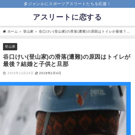
多ジャンルにスポーツアスリートたちを応援！
アスリートに恋する
ホーム
登山家
谷口けい(登山家)の滑落(遭難)の原因はトイレが最後？結
婚と子供と旦那
登山家
谷口けい(登山家)の滑落(遭難)の原因はトイレが
最後？結婚と子供と旦那
2015年12月24日
2018年2月4日