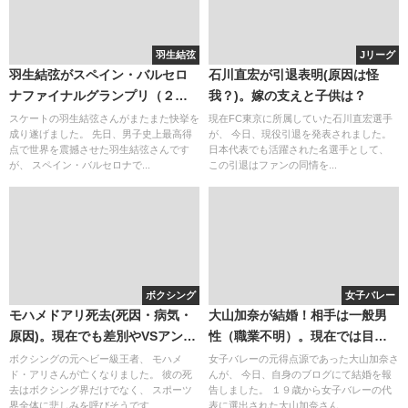
羽生結弦
Jリーグ
羽生結弦がスペイン・バルセロ
石川直宏が引退表明(原因は怪
ナファイナルグランプリ（２０
我？)。嫁の支えと子供は？
１５）で３３０・４３点で再び
スケートの羽生結弦さんがまたまた快挙を
現在FC東京に所属していた石川直宏選手
成り遂げました。 先日、男子史上最高得
が、 今日、現役引退を発表されました。
史上最高得点！初３連覇達成！
点で世界を震撼させた羽生結弦さんです
日本代表でも活躍された名選手として、
宮原が彼女の可能性はゼロ
が、 スペイン・バルセロナで...
この引退はファンの同情を...
ボクシング
女子バレー
モハメドアリ死去(死因・病気・
大山加奈が結婚！相手は一般男
原因)。現在でも差別やVSアント
性（職業不明）。現在では目の
ニア猪木は伝説。マイクタイソ
くまが可愛い大人の女性に！
ボクシングの元ヘビー級王者、 モハメ
女子バレーの元得点源であった大山加奈さ
ド・アリさんが亡くなりました。 彼の死
んが、 今日、自身のブログにて結婚を報
ンとどちらが強い？
去はボクシング界だけでなく、 スポーツ
告しました。 １９歳から女子バレーの代
界全体に悲しみを呼びそうです...
表に選出された大山加奈さん...