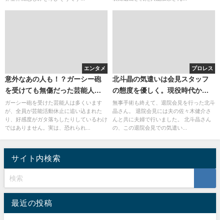
エンタメ
プロレス
意外なあの人も！？ガーシー砲
北斗晶の気遣いは会見スタッフ
を受けても無傷だった芸能人は
の態度を優しく。現役時代から
いる？
北斗晶の気遣いは上手だった？
ガーシー砲を受けた芸能人は多くいます
無事手術も終えて、退院会見を行った北斗
が、全員が芸能活動休止に追い込まれた
晶さん。 退院会見には夫の佐々木健介さ
り、好感度がガタ落ちしたりしているわけ
んと共に夫婦で行いました。 北斗晶さん
ではありません。実は、恐れられ...
の、この退院会見での気遣い...
サイト内検索
最近の投稿