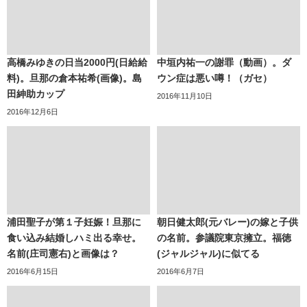
高橋みゆきの日当2000円(日給給
中垣内祐一の謝罪（動画）。ダ
料)。旦那の倉本祐希(画像)。島
ウン症は悪い噂！（ガセ）
田紳助カップ
2016年11月10日
2016年12月6日
浦田聖子が第１子妊娠！旦那に
朝日健太郎(元バレー)の嫁と子供
食い込み結婚しハミ出る幸せ。
の名前。参議院東京擁立。福徳
名前(庄司憲右)と画像は？
(ジャルジャル)に似てる
2016年6月15日
2016年6月7日