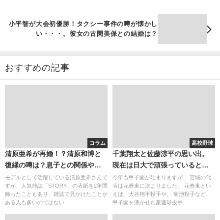
小平智が大会初優勝！タクシー事件の噂が懐かし
い・・・。彼女の古閑美保との結婚は？
おすすめの記事
コラム
高校野球
清原亜希が再婚！？清原和博と
千葉翔太と佐藤涼平の思い出。
復縁の噂は？息子との関係や現
現在は日大で頑張っているとい
在を徹底調査！
う
モデルとして活躍している清原亜希さんで
今年も甲子園が始まりますが、 宮城の代
すが、人気雑誌「STORY」の表紙を2年間
表は花巻東に決まりました。 花巻東とい
飾ったこともあり、雑誌で見かけたことが
えば、大谷翔平投手や、 菊池投手など、
ある人も多いのではない...
甲子園を沸かせた豪速球投手...