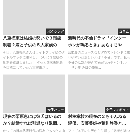
ボクシング
コラム
八重樫東は結婚の勢いで３階級
新時代の不倫ドラマ『インター
制覇？嫁と子供の５人家族の明
ホンが鳴るとき』あらすじやキ
るい自宅が癒しになってる？
ャスト
今日、八重樫東さんはライトフライ級のタ
芸能界のニュースなどSNSでトレンドに乗
イトルマッチに勝利し、 ついに３階級の
りやすい話題といえば「不倫」です。私も
制覇を達成しました！ ずっと３階級制覇
不倫の話題が好きでYouTubeチャンネル
を目標にしていた八重樫東さ...
「サレ妻 みほの修羅...
女子バレー
女子フィギュア
現在の栗原恵には彼氏はいるの
村主章枝の現在の２ちゃんねる
か？結婚すれば引退なり退団な
評価。安藤美姫や荒川静香との
りも・・・？
仲は？ほくろの除去
かつての日本代表時代の戦友であった大山
フィギュアの世界から引退して数年が経つ