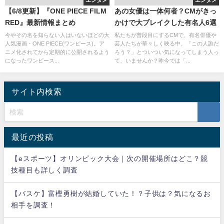
エンタメ
エンタメ
【6/8更新】『ONE PIECE FILM
あの女優は一体何者？CMがきっ
RED』最新情報まとめ
かけで大ブレイクした有名人6選
今やその名を知らない人はいないほどの大
私たちが普段目にするCMで、有名俳優や
人気漫画・ONE PIECE(ワンピース)。ア
芸人たちが華々しく映る中、「この人誰だ
ニメ化されてから定期的に公開されるよう
ろう？」とついつい気になってしまう人っ
になったワンピース...
て、いませんか？昨今では「...
サイト内検索
最近の投稿
【eスポーツ】オリンピック大会｜次の開催場所はどこ？競
技種目も詳しく調査
【バスケ】富樫勇樹が結婚していた！？子供は？気になるお
相手を調査！