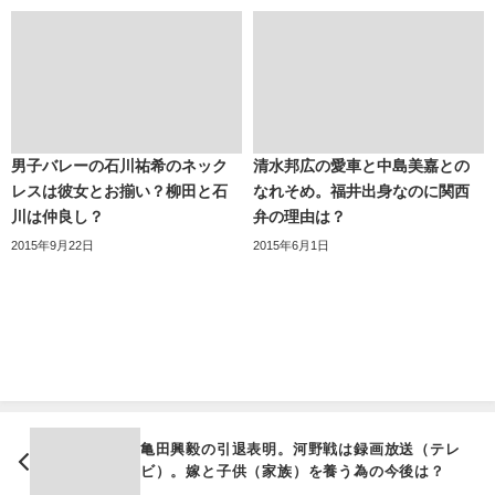
男子バレーの石川祐希のネック
清水邦広の愛車と中島美嘉との
レスは彼女とお揃い？柳田と石
なれそめ。福井出身なのに関西
川は仲良し？
弁の理由は？
2015年9月22日
2015年6月1日
亀田興毅の引退表明。河野戦は録画放送（テレ
ビ）。嫁と子供（家族）を養う為の今後は？