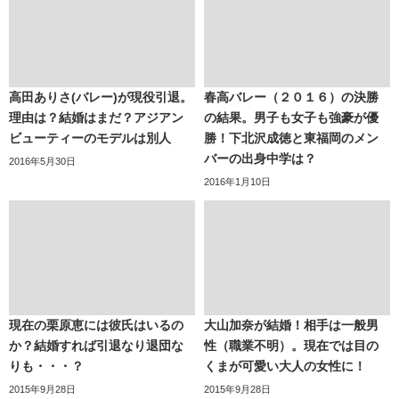
高田ありさ(バレー)が現役引退。
春高バレー（２０１６）の決勝
理由は？結婚はまだ？アジアン
の結果。男子も女子も強豪が優
ビューティーのモデルは別人
勝！下北沢成徳と東福岡のメン
バーの出身中学は？
2016年5月30日
2016年1月10日
現在の栗原恵には彼氏はいるの
大山加奈が結婚！相手は一般男
か？結婚すれば引退なり退団な
性（職業不明）。現在では目の
りも・・・？
くまが可愛い大人の女性に！
2015年9月28日
2015年9月28日