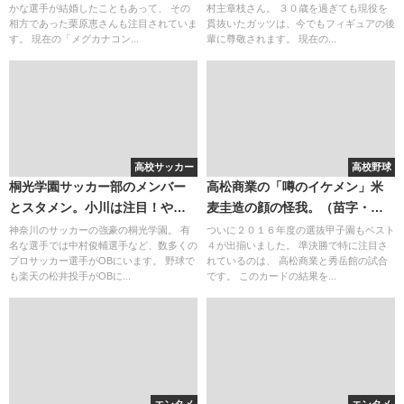
かな選手が結婚したこともあって、 その
村主章枝さん。 ３０歳を過ぎても現役を
相方であった栗原恵さんも注目されていま
貫抜いたガッツは、今でもフィギュアの後
す。 現在の「メグカナコン...
輩に尊敬されます。 現在の...
高校サッカー
高校野球
桐光学園サッカー部のメンバー
高松商業の「噂のイケメン」米
とスタメン。小川は注目！やは
麦圭造の顔の怪我。（苗字・名
りセレクションはすごい・・・
字の読み）秀岳館のサイン盗み
神奈川のサッカーの強豪の桐光学園。 有
ついに２０１６年度の選抜甲子園もベスト
名な選手では中村俊輔選手など、数多くの
４が出揃いました。 準決勝で特に注目さ
と鍛治舎巧監督。
プロサッカー選手がOBにいます。 野球で
れているのは、 高松商業と秀岳館の試合
も楽天の松井投手がOBに...
です。 このカードの結果を...