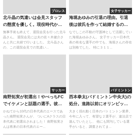
プロレス
女子サッカー
北斗晶の気遣いは会見スタッフ
海堀あゆみの引退の理由。引退
の態度を優しく。現役時代から
後は彼氏を作って結婚するの
北斗晶の気遣いは上手だった？
か？副業ってをしてるのか？姉
無事手術も終えて、退院会見を行った北斗
なでしこの不動の守護神として活躍してい
晶さん。 退院会見には夫の佐々木健介さ
た海堀あゆみさん。 女子サッカー日本代
のような存在
んと共に夫婦で行いました。 北斗晶さん
表の有名な選手の中でも、海堀さんの存在
の、この退院会見での気遣い...
は別格でした。 特に３１１...
サッカー
バドミントン
南野拓実が初選出！やべっちFC
西本拳太(バドミントン中央大)の
でイケメンと話題の選手。彼女
処分。進路以前にオリンピック
はいるのか？
候補消滅？田児・桃田との関係
かねてから10代の日本代表のエースであ
大きく揺れ動く日本のバトミントン業界。
った南野拓実さんが、 ついにAクラスの日
今年に入って、有望な２選手が、違法店で
性。出身校中学と高校
本代表に初選出されました！ 南野拓実さ
遊んでいたとし、 他にも関与している選
んは将来の日本代表のエー...
手がいると、調査されてま...