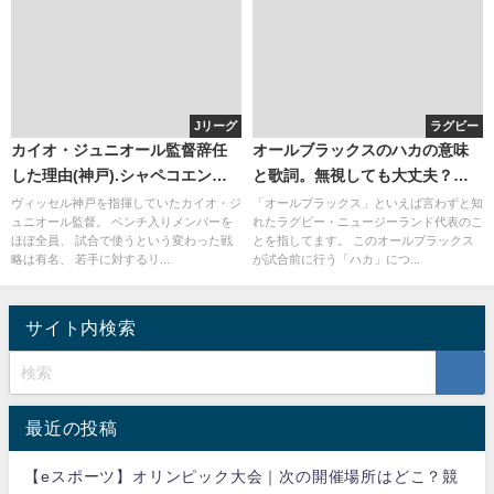
Jリーグ
ラグビー
カイオ・ジュニオール監督辞任
オールブラックスのハカの意味
した理由(神戸).シャペコエンセ
と歌詞。無視しても大丈夫？２
をウイイレで！(2016,2017)
０１５年も注目！
ヴィッセル神戸を指揮していたカイオ・ジ
「オールブラックス」といえば言わずと知
ュニオール監督。 ベンチ入りメンバーを
れたラグビー・ニュージーランド代表のこ
ほぼ全員、 試合で使うという変わった戦
とを指してます。 このオールブラックス
略は有名、 若手に対するリ...
が試合前に行う「ハカ」につ...
サイト内検索
最近の投稿
【eスポーツ】オリンピック大会｜次の開催場所はどこ？競