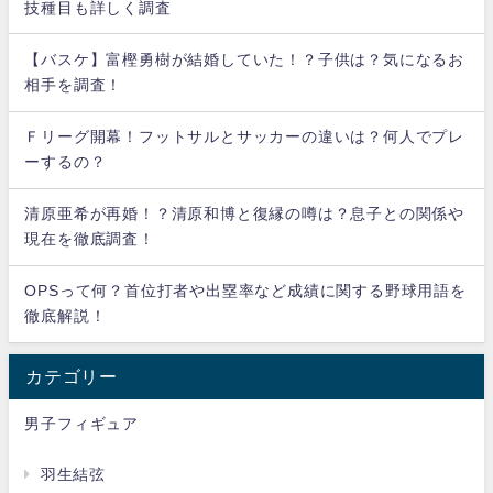
技種目も詳しく調査
【バスケ】富樫勇樹が結婚していた！？子供は？気になるお
相手を調査！
Ｆリーグ開幕！フットサルとサッカーの違いは？何人でプレ
ーするの？
清原亜希が再婚！？清原和博と復縁の噂は？息子との関係や
現在を徹底調査！
OPSって何？首位打者や出塁率など成績に関する野球用語を
徹底解説！
カテゴリー
男子フィギュア
羽生結弦