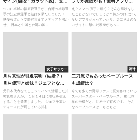
ザイン(値段・カラット数)。父と
プリが原因かも！無料アプリの
は絶縁？(再婚・不仲)。逮捕は悪
落とし穴とその対策
ついに卓球の福原愛選手が、台湾の卓球選
え？スマホ 勝手に動く？そんな経験をし
手の江宏傑選手と結婚を果たしました！
たことがないでしょうか？気がつけば知ら
い噂
熱愛報道から交際宣言までメディアを沸か
ないアプリが入っていたり、身に覚えのな
せ、 日本と中国と台湾の国...
いサイトに繋いだ履歴があっ...
女子サッカー
野球
川村真理が引退表明（結婚？）
二刀流でもあったベーブルース
川村優理と姉妹？ジェフとなで
も成績は？
しこジャパンの女神の対談は残
元日本代表なでしこジャパンで活躍した川
今でも多くの野球ファンに認知されている
村真理さんが、 １月１４日に現役を引退
スーパースター・ベーブルース。 彼は球
念！
することを発表しました。 ジェフ千葉レ
界の神様だと、世界中で有名です。 そん
ディースに所属している川村...
なベーブルースは、もともと...