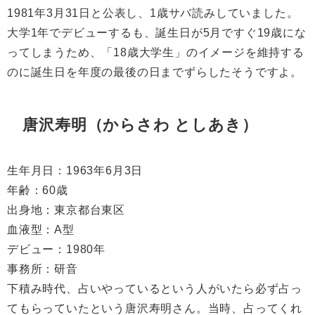
1981
年
3
月
31
日と公表し、
1
歳サバ読みしていました。
大学
1
年でデビューするも、誕生日が
5
月ですぐ
19
歳にな
ってしまうため、「
18
歳大学生」のイメージを維持する
のに誕生日を年度の最後の日までずらしたそうですよ。
唐沢寿明（からさわ としあき）
生年月日：
1963
年
6
月
3
日
年齢：
60
歳
出身地：東京都台東区
血液型：
A
型
デビュー：
1980
年
事務所：研音
下積み時代、占いやっているという人がいたら必ず占っ
てもらっていたという唐沢寿明さん。当時、占ってくれ