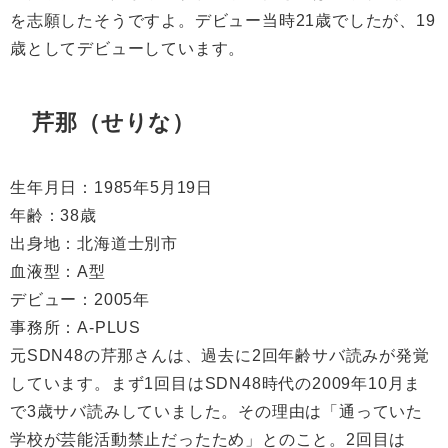
を志願したそうですよ。デビュー当時
21
歳でしたが、
19
歳としてデビューしています。
芹那（せりな）
生年月日：
1985
年
5
月
19
日
年齢：
38
歳
出身地：北海道士別市
血液型：
A
型
デビュー：
2005
年
事務所：
A-PLUS
元
SDN48
の芹那さんは、過去に
2
回年齢サバ読みが発覚
しています。まず
1
回目は
SDN48
時代の
2009
年
10
月ま
で
3
歳サバ読みしていました。その理由は「通っていた
学校が芸能活動禁止だったため」とのこと。
2
回目は