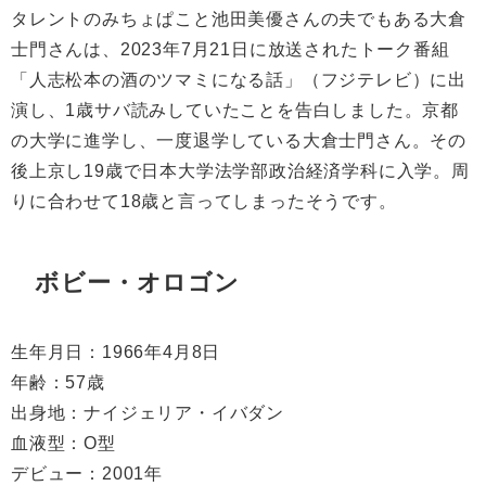
タレントのみちょぱこと池田美優さんの夫でもある大倉
士門さんは、
2023
年
7
月
21
日に放送されたトーク番組
「人志松本の酒のツマミになる話」（フジテレビ）に出
演し、
1
歳サバ読みしていたことを告白しました。京都
の大学に進学し、一度退学している大倉士門さん。その
後上京し
19
歳で日本大学法学部政治経済学科に入学。周
りに合わせて
18
歳と言ってしまったそうです。
ボビー・オロゴン
生年月日：
1966
年
4
月
8
日
年齢：
57
歳
出身地：ナイジェリア・イバダン
血液型：
O
型
デビュー：
2001
年