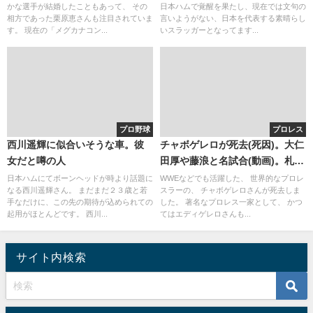
かな選手が結婚したこともあって、 その
日本ハムで覚醒を果たし、現在では文句の
がパワーの源！
相方であった栗原恵さんも注目されていま
言いようがない、日本を代表する素晴らし
す。 現在の「メグカナコン...
いスラッガーとなってます...
プロ野球
プロレス
西川遥輝に似合いそうな車。彼
チャボゲレロが死去(死因)。大仁
女だと噂の人
田厚や藤浪と名試合(動画)。札幌
のカレーとの関係
日本ハムにてボーンヘッドが時より話題に
WWEなどでも活躍した、 世界的なプロレ
なる西川遥輝さん。 まだまだ２３歳と若
スラーの、 チャボゲレロさんが死去しま
手なだけに、この先の期待が込められての
した。 著名なプロレス一家として、 かつ
起用がほとんどです。 西川...
てはエディゲレロさんも...
サイト内検索