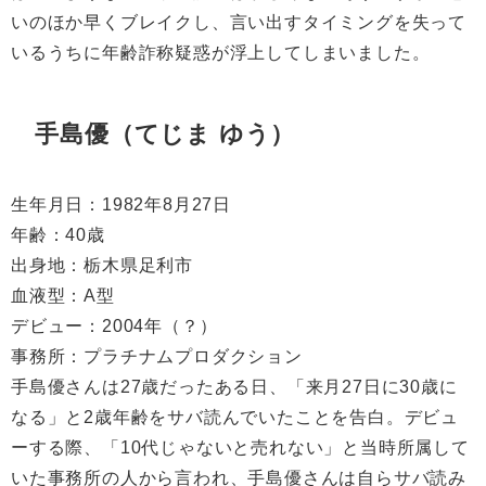
いのほか早くブレイクし、言い出すタイミングを失って
いるうちに年齢詐称疑惑が浮上してしまいました。
手島優（てじま ゆう）
生年月日：
1982
年
8
月
27
日
年齢：
40
歳
出身地：栃木県足利市
血液型：
A
型
デビュー：
2004
年（？）
事務所：プラチナムプロダクション
手島優さんは
27
歳だったある日、「来月
27
日に
30
歳に
なる」と
2
歳年齢をサバ読んでいたことを告白。デビュ
ーする際、「
10
代じゃないと売れない」と当時所属して
いた事務所の人から言われ、手島優さんは自らサバ読み