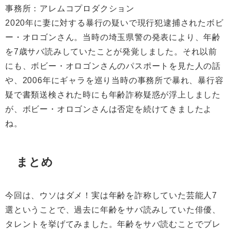
事務所：アレムコプロダクション
2020
年に妻に対する暴行の疑いで現行犯逮捕されたボビ
ー・オロゴンさん。当時の埼玉県警の発表により、年齢
を
7
歳サバ読みしていたことが発覚しました。それ以前
にも、ボビー・オロゴンさんのパスポートを見た人の話
や、
2006
年にギャラを巡り当時の事務所で暴れ、暴行容
疑で書類送検された時にも年齢詐称疑惑が浮上しました
が、ボビー・オロゴンさんは否定を続けてきましたよ
ね。
まとめ
今回は、ウソはダメ！実は年齢を詐称していた芸能人
7
選ということで、過去に年齢をサバ読みしていた俳優、
タレントを挙げてみました。年齢をサバ読むことでブレ