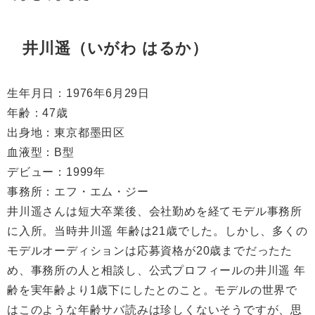
井川遥（いがわ はるか）
生年月日：
1976
年
6
月
29
日
年齢：
47
歳
出身地：東京都墨田区
血液型：
B
型
デビュー：
1999
年
事務所：エフ・エム・ジー
井川遥さんは短大卒業後、会社勤めを経てモデル事務所
に入所。当時井川遥 年齢は
21
歳でした。しかし、多くの
モデルオーディションは応募資格が
20
歳までだったた
め、事務所の人と相談し、公式プロフィールの井川遥 年
齢を実年齢より
1
歳下にしたとのこと。モデルの世界で
はこのような年齢サバ読みは珍しくないそうですが、思