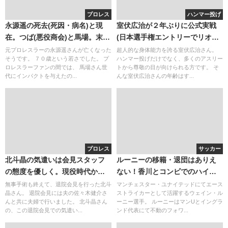
プロレス
ハンマー投げ
永源遥の死去(死因・病名)と現
室伏広治が２年ぶりに公式実戦
在。つば(悪役商会)と馬場。末永
(日本選手権エントリーでリオ五
遥と似てる？(画像動画)
輪)。母のセラフィナさんとの関
元プロレスラーの永源遥さんが亡くなった
超人的な身体能力を誇る室伏広治さん。
そうです。 ７０歳という若さでした。 プ
ハンマー投げだけでなく、多くのアスリー
係
ロレスラーファンの間では、 馬場さん世
トから尊敬の目が向けられる方です。 そ
代にインパクトを与えたの...
んな室伏広治さんの年齢はす...
プロレス
サッカー
北斗晶の気遣いは会見スタッフ
ルーニーの移籍・退団はありえ
の態度を優しく。現役時代から
ない！香川とコンビでのハイタ
北斗晶の気遣いは上手だった？
ッチがまた見てみたい
無事手術も終えて、退院会見を行った北斗
マンチェスター・ユナイテッドにてエース
晶さん。 退院会見には夫の佐々木健介さ
ストライカーとして活躍するウェイン・ル
んと共に夫婦で行いました。 北斗晶さん
ーニー選手。 ルーニーはマンUとイングラ
の、この退院会見での気遣い...
ンド代表にて不動のフォワ...