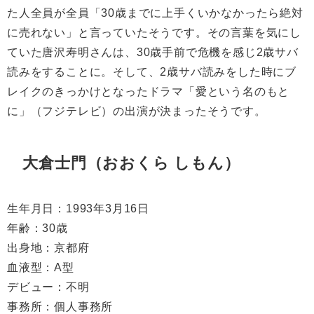
た人全員が全員「
30
歳までに上手くいかなかったら絶対
に売れない」と言っていたそうです。その言葉を気にし
ていた唐沢寿明さんは、
30
歳手前で危機を感じ
2
歳サバ
読みをすることに。そして、
2
歳サバ読みをした時にブ
レイクのきっかけとなったドラマ「愛という名のもと
に」（フジテレビ）の出演が決まったそうです。
大倉士門（おおくら しもん）
生年月日：
1993
年
3
月
16
日
年齢：
30
歳
出身地：京都府
血液型：
A
型
デビュー：不明
事務所：個人事務所