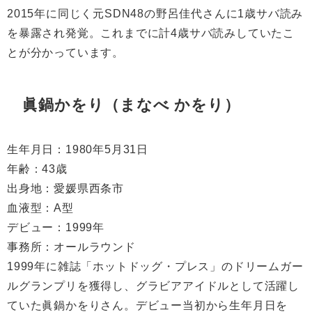
2015
年に同じく元
SDN48
の野呂佳代さんに
1
歳サバ読み
を暴露され発覚。これまでに計
4
歳サバ読みしていたこ
とが分かっています。
眞鍋かをり（まなべ かをり）
生年月日：
1980
年
5
月
31
日
年齢：
43
歳
出身地：愛媛県西条市
血液型：
A
型
デビュー：
1999
年
事務所：オールラウンド
1999
年に雑誌「ホットドッグ・プレス」のドリームガー
ルグランプリを獲得し、グラビアアイドルとして活躍し
ていた眞鍋かをりさん。デビュー当初から生年月日を