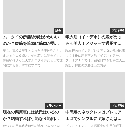
総合
プロ野球
ムエタイの伊藤紗弥はかわいい
李大浩（イ・デホ）の嫁がめっ
のか？腹筋を筆頭に筋肉が男子
ちゃ美人！メジャーで通用する
顔負け！高校と出身中学と大学
選手なのか？（オファー）年俸
現在、高校２年生となった伊藤紗弥さん。
現在行われているプレミア１２の韓国代表
まだまだ１６歳と、その若いは健在です。
にて４番に座る李大浩（イデホ）選手。
進学は？
と成績
伊藤紗弥さんは天才ムエタイ少女として世
プレミア１２では、宿敵日本を相手に大活
間に知られ、すでにプロで...
躍し、韓国の決勝進出に貢献...
女子バレー
プロ野球
現在の栗原恵には彼氏はいるの
中田翔のネックレスはプレミア
か？結婚すれば引退なり退団な
１２でシンプルに？嫁さんは美
りも・・・？
人な同級生！かわいい子供と妻
かつての日本代表時代の戦友であった大山
プレミア１２にて大活躍中の中田翔選手。