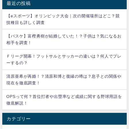
最近の投稿
【eスポーツ】オリンピック大会｜次の開催場所はどこ？競
技種目も詳しく調査
【バスケ】富樫勇樹が結婚していた！？子供は？気になるお
相手を調査！
Ｆリーグ開幕！フットサルとサッカーの違いは？何人でプレ
ーするの？
清原亜希が再婚！？清原和博と復縁の噂は？息子との関係や
現在を徹底調査！
OPSって何？首位打者や出塁率など成績に関する野球用語を
徹底解説！
カテゴリー