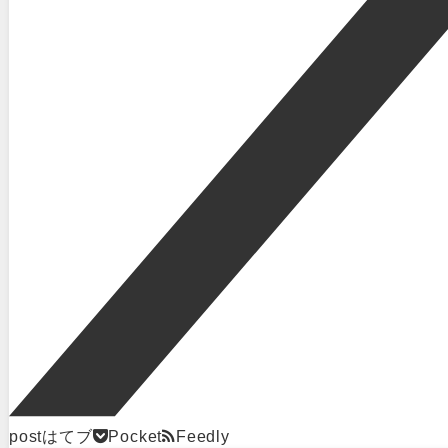
post
はてブ
Pocket
Feedly