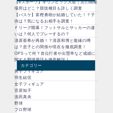
【eスポーツ】オリンピック大会｜次の開催
場所はどこ？競技種目も詳しく調査
【バスケ】富樫勇樹が結婚していた！？子
供は？気になるお相手を調査！
Ｆリーグ開幕！フットサルとサッカーの違
いは？何人でプレーするの？
清原亜希が再婚！？清原和博と復縁の噂
は？息子との関係や現在を徹底調査！
OPSって何？首位打者や出塁率など成績に
関する野球用語を徹底解説！
カテゴリー
男子フィギュア
羽生結弦
女子フィギュア
宮原知子
浅田真央
野球
プロ野球