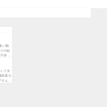
多い騎
たりの結
子供 実
という女
藤田菜七
子さんは