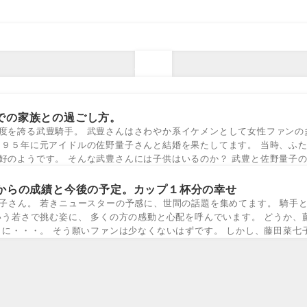
騎手
での家族との過ごし方。
度を誇る武豊騎手。 武豊さんはさわやか系イケメンとして女性ファンの
９９５年に元アイドルの佐野量子さんと結婚を果たしてます。 当時、ふ
好のようです。 そんな武豊さんには子供はいるのか？ 武豊と佐野量子の
からの成績と今後の予定。カップ１杯分の幸せ
子さん。 若きニュースターの予感に、世間の話題を集めてます。 騎手
いう若さで挑む姿に、 多くの方の感動と心配を呼んでいます。 どうか、
うに・・・。 そう願いファンは少なくないはずです。 しかし、藤田菜七