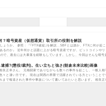
事件/逮捕
体何？暗号資産（仮想通貨）取引所の役割を解説
ょうか。 参照：『｢FTX破綻｣を解説…SBFとは誰か、FTXに何が起
あるのか』 近年何かと話題に上がる暗号資産ですが、ビットコインやリ
もので、過去には大暴落を経験もしています。しかし、今回はそんな暗号
在も逮捕?(懲役/裁判)。生い立ちと強さ(朝倉未来比較)画像
相良正幸さん。 元格闘家でありながらも数々の事件を起こし、一般人相
色々と凄い方です。 現在は関西の界隈で活躍されている方ということで
れまで報道された事件や事故について書いてみたいと思います。 相良正幸