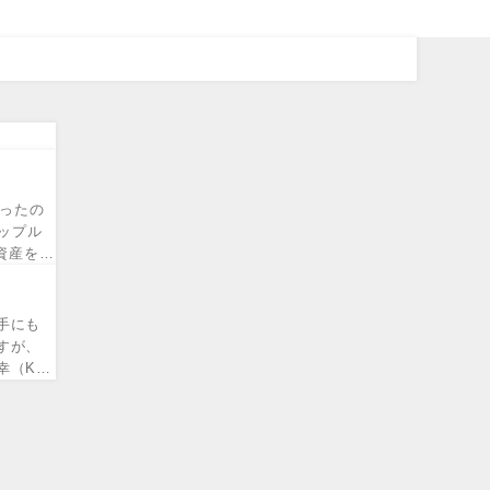
こったの
ップル
資産を取
手にも
すが、
（K-1