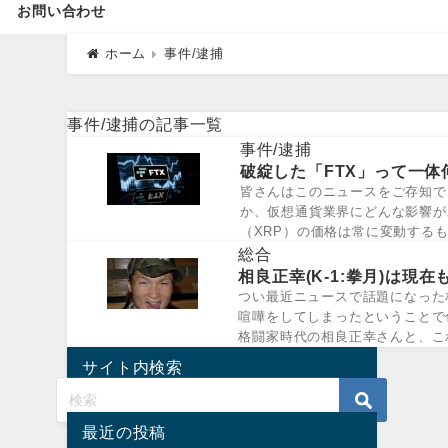
お問い合わせ
ホーム
事件/逮捕
事件/逮捕の記事一覧
事件/逮捕
破綻した「FTX」って一
皆さんはこのニュースをご存知でし
か、仮想通貨業界にどんな影響が
（XRP）の価格は常に変動する
り扱...
総合
相良正幸(K-1:拳月)は現
つい最近ニュースで話題になった
喧嘩をしてしまったということで
格闘家時代の相良正幸さんと、こ
リングネー...
サイト内検索
最近の投稿