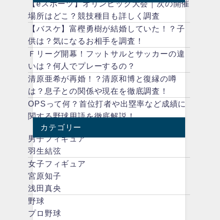
【eスポーツ】オリンピック大会｜次の開催
場所はどこ？競技種目も詳しく調査
【バスケ】富樫勇樹が結婚していた！？子
供は？気になるお相手を調査！
Ｆリーグ開幕！フットサルとサッカーの違
いは？何人でプレーするの？
清原亜希が再婚！？清原和博と復縁の噂
は？息子との関係や現在を徹底調査！
OPSって何？首位打者や出塁率など成績に
関する野球用語を徹底解説！
カテゴリー
男子フィギュア
羽生結弦
女子フィギュア
宮原知子
浅田真央
野球
プロ野球