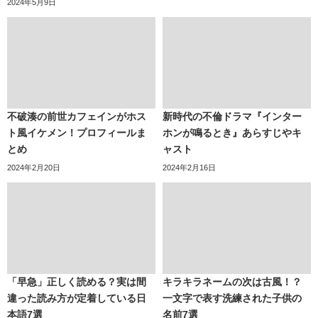
2024年5月9日
不破湊の前世カフェインがホス
新時代の不倫ドラマ『インター
ト風イケメン！プロフィールま
ホンが鳴るとき』あらすじやキ
とめ
ャスト
2024年2月20日
2024年2月16日
「早急」正しく読める？実は間
キラキラネームの次は古風！？
違った読み方が定着している日
一文字で表す洗練された子供の
本語7選
名前7選