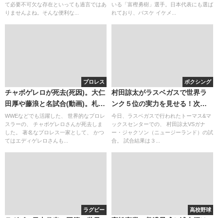
て必要不可欠な存在といっても過言ではあ
いる「富樫勇樹」選手。日本代表にも選ば
りませんよね。そんな便利な...
れており、バスケ イケメ...
プロレス
ボクシング
チャボゲレロが死去(死因)。大仁
村田諒太がラスベガスで世界ラ
田厚や藤浪と名試合(動画)。札幌
ンク５位の実力を見せる！次戦
のカレーとの関係
はテレビで放送される？
WWEなどでも活躍した、 世界的なプロレ
今日、ラスベガスで行われたトーマス&マ
スラーの、 チャボゲレロさんが死去しま
ックスセンターでの、 村田諒太VSガナ
した。 著名なプロレス一家として、 かつ
ー・ジャクソン（ニュージーランド）の試
てはエディゲレロさんも...
合。 試合結果は３...
ラグビー
高校野球