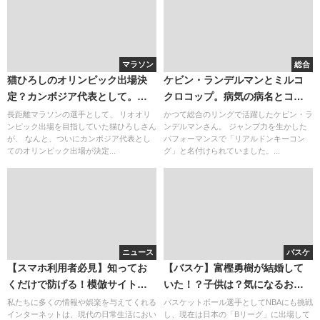
マラソン
総合
猫ひろしのオリンピック出場決
ケビン・ランデルマンとミルコ
定？カンボジア代表として。黒
クロコップ。病気の病名とコメ
幕と微兵制
ント。腕相撲も強い筋肉。現在
長距離マラソンの選手として、 リオオリ
かつて総合のリングで活躍したケビン・ラ
ンピック出場を目指していた猫ひろしさん
ンデルマンさん。 ジャンプ力を生かした
のベンチプレスは？
が、 なんと、ついにカンボジア代表とし
パフォーマンスで「リアルドンキーコン
てのオリンピック出場が決定...
グ」と名付けられていました。...
ニュース
バスケ
【スマホ利用者必見】知ってお
【バスケ】富樫勇樹が結婚して
くだけで防げる！模倣サイト詐
いた！？子供は？気になるお相
欺の対策方
手を調査！
私たちに多くの情報や娯楽を与えてくれる
バスケットボール選手としてNBAにも挑戦
インターネットは、現代の日常生活におい
し、現在は日本の「Bリーグ」に出場して