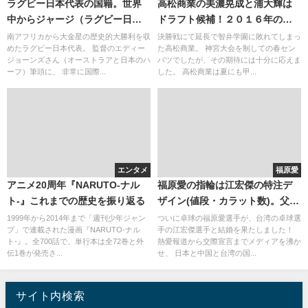
ラグビー日本代表の国籍。世界
高松商業の美濃晃成と浦大輝は
中からジャージ（ラグビー日本
ドラフト候補！２０１６年の春
代表の）が大人気！？
センバツ甲子園のイケメン選手
南アフリカから大金星の歴史的大勝利を収
決勝戦にて延長で智弁学園に敗れてしまっ
めたラグビー日本代表。 監督のエディー
た高松商業。 神宮大会を制しての春セン
は！？
ジョーンズさん（オーストラアと日本のハ
バツでしたが、その期待には十分に応えま
ーフ）筆頭に、 非常に国際...
した。 高松商業は夏にも甲...
エンタメ
福原愛
アニメ20周年『NARUTO-ナル
福原愛の指輪は江宏傑の特注デ
ト-』これまでの歴史を振り返る
ザイン(値段・カラット数)。父と
は絶縁？(再婚・不仲)。逮捕は悪
1999年から2014年まで「週刊少年ジャン
ついに卓球の福原愛選手が、台湾の卓球選
プ」で連載された漫画『NARUTO-ナル
手の江宏傑選手と結婚を果たしました！
い噂
ト-』。全700話で、単行本は全72巻と外
熱愛報道から交際宣言までメディアを沸か
伝1巻が発売さ...
せ、 日本と中国と台湾の国...
サイト内検索