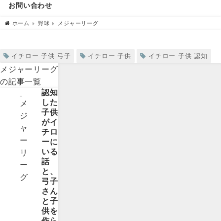
お問い合わせ
ホーム
野球
メジャーリーグ
メジャーリーグ
イチロー 子供 弓子
イチロー 子供
イチロー 子供 認知
メジャーリーグ
の記事一覧
認知
した
メ
子供
ジ
がイ
ャ
チロ
ー
ーに
いる
リ
話
ー
と、
グ
弓子
さん
と子
供を
作ら