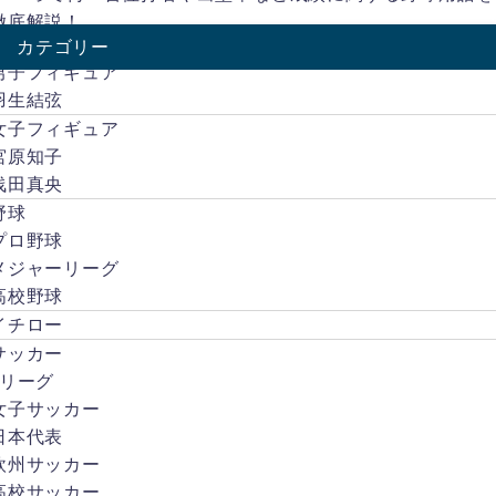
して
徹底解説！
いた
カテゴリー
と言
男子フィギュア
われ
羽生結弦
てま
す。
女子フィギュア
しか
宮原知子
し、
浅田真央
オリ
野球
ック
ス時
プロ野球
代か
メジャーリーグ
らの
高校野球
イチ
ロー
イチロー
ファ
サッカー
ンの
Jリーグ
方に
女子サッカー
話を
聞い
日本代表
て
欧州サッカー
も、
高校サッカー