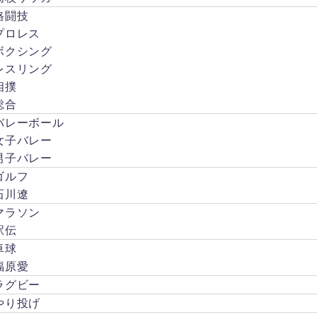
その
格闘技
よう
な話
プロレス
は全
ボクシング
然な
レスリング
かっ
相撲
たと
言い
総合
ま
バレーボール
す。
女子バレー
昔か
男子バレー
ら芸
能人
ゴルフ
顔負
石川遼
けの
マラソン
影響
力を
駅伝
持っ
卓球
てい
福原愛
たイ
ラグビー
チロ
ー選
やり投げ
手に