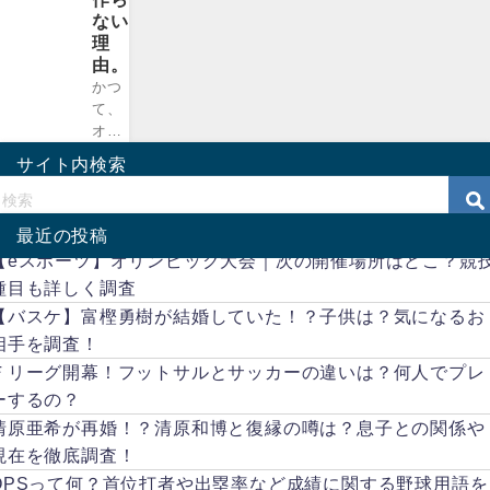
ない
理
由。
かつ
て、
オリ
ック
サイト内検索
スに
在籍
して
最近の投稿
た時
【eスポーツ】オリンピック大会｜次の開催場所はどこ？競
代
に、
種目も詳しく調査
イチ
【バスケ】富樫勇樹が結婚していた！？子供は？気になるお
ロー
相手を調査！
は交
Ｆリーグ開幕！フットサルとサッカーの違いは？何人でプレ
際相
手と
ーするの？
の間
清原亜希が再婚！？清原和博と復縁の噂は？息子との関係や
に子
現在を徹底調査！
供が
誕生
OPSって何？首位打者や出塁率など成績に関する野球用語を