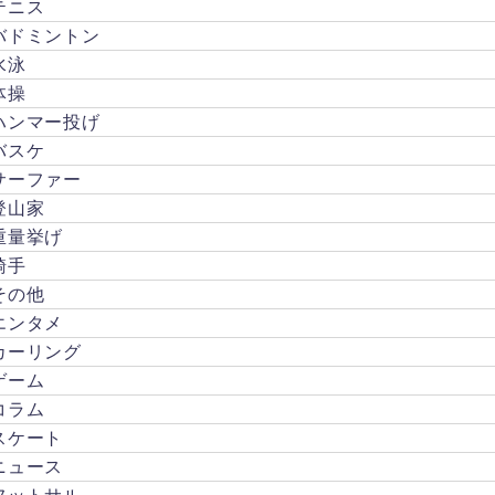
テニス
は、
バドミントン
多く
のガ
水泳
セネ
体操
タや
ハンマー投げ
都市
バスケ
伝説
が誕
サーファー
生し
登山家
てい
重量挙げ
まし
た。
騎手
この
その他
話は
エンタメ
何も
証...
カーリング
ゲーム
コラム
スケート
ニュース