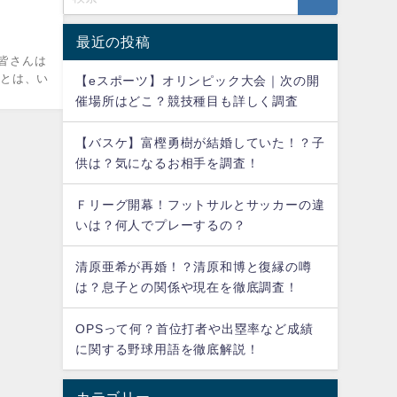
最近の投稿
皆さんは
ルとは、い
【eスポーツ】オリンピック大会｜次の開
催場所はどこ？競技種目も詳しく調査
【バスケ】富樫勇樹が結婚していた！？子
供は？気になるお相手を調査！
Ｆリーグ開幕！フットサルとサッカーの違
いは？何人でプレーするの？
清原亜希が再婚！？清原和博と復縁の噂
は？息子との関係や現在を徹底調査！
OPSって何？首位打者や出塁率など成績
に関する野球用語を徹底解説！