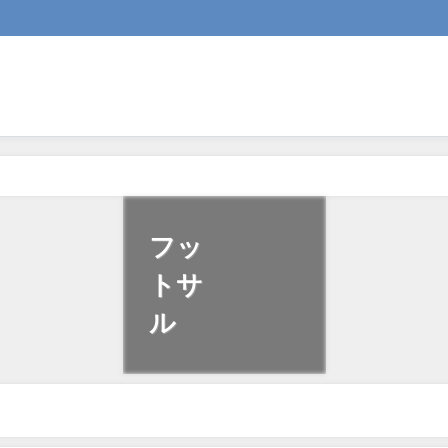
フッ
トサ
ル