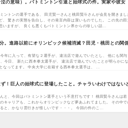
号泣の意味）。バトミントン引退と始球式の件。実家や彼女
ミントンの選手である、 田児賢一さんと桃田賢斗さんが会見を開きまし
ど、 驚きの実態を告白し、その発言内容は潔いものでした。 この先の田
いますが、 良くも悪くもバトミントン界からの珍しい話...
処分。進路以前にオリンピック候補消滅？田児・桃田との関
 今年に入って、有望な２選手が、違法店で遊んでいたとし、 他にも関与
、今日、 新たに西本拳太選手が、 違法店で遊んでいたことが明らかにな
なってます。 中央大学に在籍する西本拳太選手は、 ...
はず！巨人の始球式に登場したこと。チャラいわけではない
なんと、今回はバトミントン選手という不意打ちです！ 桃田賢斗さんは若
ンのキャリアも、これからオリンピックなど夢あふれてました。 その中で
ると、かなり雲行きが怪しいです・・・。 今回の件のこ...