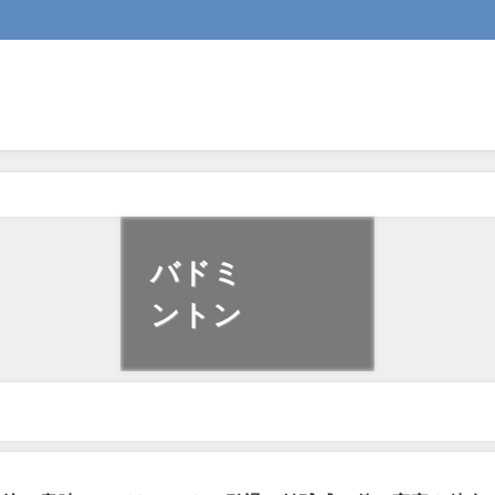
バドミ
ントン