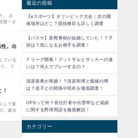
最近の投稿
た。 お
【eスポーツ】オリンピック大会｜次の開
児賢一さ
催場所はどこ？競技種目も詳しく調査
【バスケ】富樫勇樹が結婚していた！？子
供は？気になるお相手を調査！
係性。出
Ｆリーグ開幕！フットサルとサッカーの違
している
り、 リ
いは？何人でプレーするの？
清原亜希が再婚！？清原和博と復縁の噂
は？息子との関係や現在を徹底調査！
と！
OPSって何？首位打者や出塁率など成績
くして業
に関する野球用語を徹底解説！
の、違法
カテゴリー