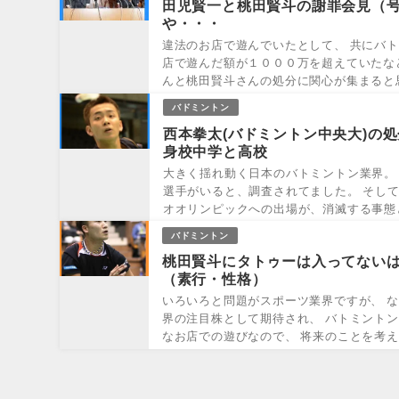
田児賢一と桃田賢斗の謝罪会見（
や・・・
違法のお店で遊んでいたとして、 共にバト
店で遊んだ額が１０００万を超えていたな
んと桃田賢斗さんの処分に関心が集まると思
バドミントン
西本拳太(バドミントン中央大)の
身校中学と高校
大きく揺れ動く日本のバトミントン業界。
選手がいると、調査されてました。 そして
オオリンピックへの出場が、消滅する事態と
バドミントン
桃田賢斗にタトゥーは入ってない
（素行・性格）
いろいろと問題がスポーツ業界ですが、 
界の注目株として期待され、 バトミント
なお店での遊びなので、 将来のことを考え