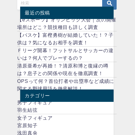
最近の投稿
【eスポーツ】オリンピック大会｜次の開催
場所はどこ？競技種目も詳しく調査
【バスケ】富樫勇樹が結婚していた！？子
供は？気になるお相手を調査！
Ｆリーグ開幕！フットサルとサッカーの違
いは？何人でプレーするの？
清原亜希が再婚！？清原和博と復縁の噂
は？息子との関係や現在を徹底調査！
OPSって何？首位打者や出塁率など成績に
関する野球用語を徹底解説！
カテゴリー
男子フィギュア
羽生結弦
女子フィギュア
宮原知子
浅田真央