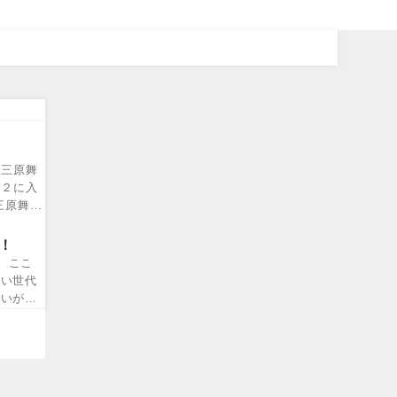
の三原舞
で２に入
三原舞
！
、ここ
若い世代
嫌いが分