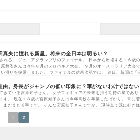
女子フィギュア
田真央に憧れる新星。将来の全日本は明るい？
される、 ジュニアグランプリのファイナル。 日本から出場する１６歳
三原舞依さんは今年８月のスロバキア大会、 ９月のオーストラリア大会
高い滑りを披露しました。 ファイナルの結果次第では、 連日、新聞に「
理由。身長がジャンプの低い印象に？華がないわけではない
てきている宮原知子さん。 女子フィギュアの未来を担う期待の星であり
ます。 現在１８歳の宮原知子さんは今年高校を卒業したばかり。 常に
、まだまだ若手です。 そんな宮原知子さんですが、 現時点で既に好き
1
2