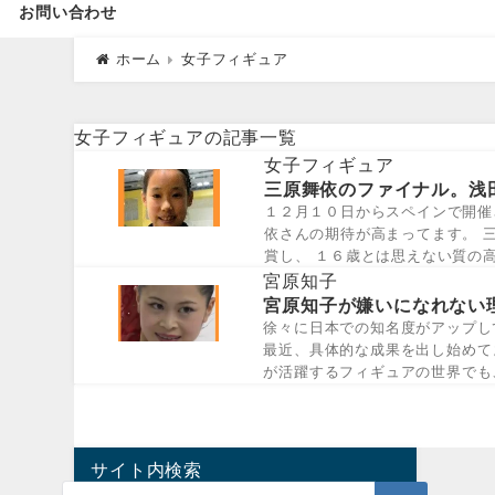
お問い合わせ
ホーム
女子フィギュア
女子フィギュアの記事一覧
女子フィギュア
三原舞依のファイナル。浅
１２月１０日からスペインで開催
依さんの期待が高まってます。 
賞し、 １６歳とは思えない質の
依」さん...
宮原知子
宮原知子が嫌いになれない
徐々に日本での知名度がアップし
最近、具体的な成果を出し始めて
が活躍するフィギュアの世界でも
かれやすい...
サイト内検索