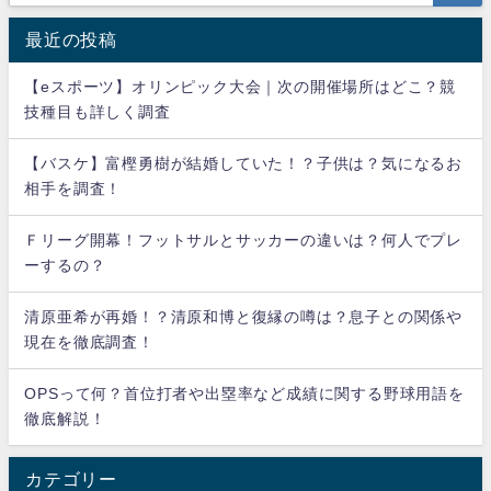
最近の投稿
【eスポーツ】オリンピック大会｜次の開催場所はどこ？競
技種目も詳しく調査
【バスケ】富樫勇樹が結婚していた！？子供は？気になるお
相手を調査！
Ｆリーグ開幕！フットサルとサッカーの違いは？何人でプレ
ーするの？
清原亜希が再婚！？清原和博と復縁の噂は？息子との関係や
現在を徹底調査！
OPSって何？首位打者や出塁率など成績に関する野球用語を
徹底解説！
カテゴリー