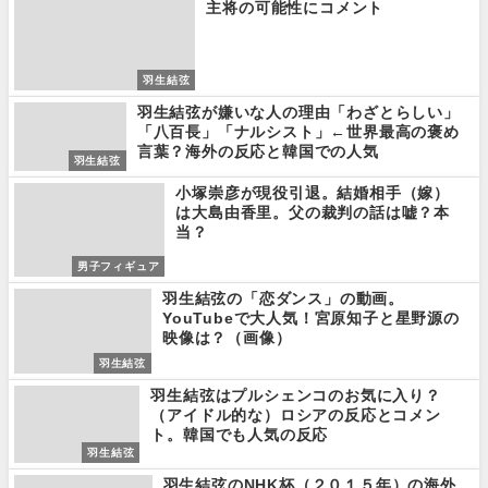
主将の可能性にコメント
羽生結弦
羽生結弦が嫌いな人の理由「わざとらしい」
「八百長」「ナルシスト」←世界最高の褒め
言葉？海外の反応と韓国での人気
羽生結弦
小塚崇彦が現役引退。結婚相手（嫁）
は大島由香里。父の裁判の話は嘘？本
当？
男子フィギュア
羽生結弦の「恋ダンス」の動画。
YouTubeで大人気！宮原知子と星野源の
映像は？（画像）
羽生結弦
羽生結弦はプルシェンコのお気に入り？
（アイドル的な）ロシアの反応とコメン
ト。韓国でも人気の反応
羽生結弦
羽生結弦のNHK杯（２０１５年）の海外